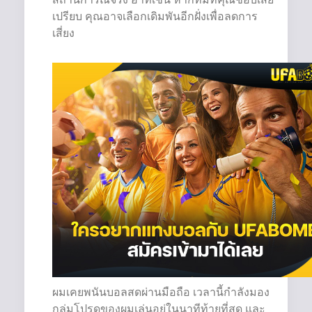
เปรียบ คุณอาจเลือกเดิมพันอีกฝั่งเพื่อลดการ
เสี่ยง
ผมเคยพนันบอลสดผ่านมือถือ เวลานี้กำลังมอง
กลุ่มโปรดของผมเล่นอยู่ในนาทีท้ายที่สุด และ