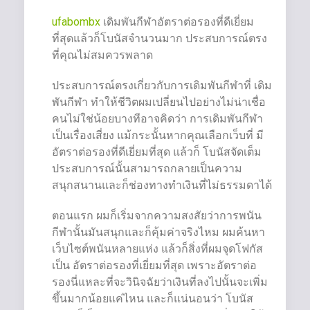
ufabombx
เดิมพันกีฬาอัตราต่อรองที่ดีเยี่ยม
ที่สุดแล้วก็โบนัสจำนวนมาก ประสบการณ์ตรง
ที่คุณไม่สมควรพลาด
ประสบการณ์ตรงเกี่ยวกับการเดิมพันกีฬาที่ เดิม
พันกีฬา ทำให้ชีวิตผมเปลี่ยนไปอย่างไม่น่าเชื่อ
คนไม่ใช่น้อยบางทีอาจคิดว่า การเดิมพันกีฬา
เป็นเรื่องเสี่ยง แม้กระนั้นหากคุณเลือกเว็บที่ มี
อัตราต่อรองที่ดีเยี่ยมที่สุด แล้วก็ โบนัสจัดเต็ม
ประสบการณ์นั้นสามารถกลายเป็นความ
สนุกสนานและก็ช่องทางทำเงินที่ไม่ธรรมดาได้
ตอนแรก ผมก็เริ่มจากความสงสัยว่าการพนัน
กีฬานั้นมันสนุกและก็คุ้มค่าจริงไหม ผมค้นหา
เว็บไซต์พนันหลายแห่ง แล้วก็สิ่งที่ผมจุดโฟกัส
เป็น อัตราต่อรองที่เยี่ยมที่สุด เพราะอัตราต่อ
รองนี่แหละที่จะวินิจฉัยว่าเงินที่ลงไปนั้นจะเพิ่ม
ขึ้นมากน้อยแค่ไหน และก็แน่นอนว่า โบนัส