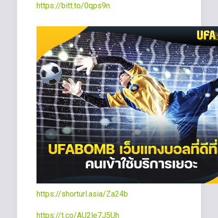
https://bitt.to/0qps9n
https://shorturl.asia/Za24b
https://t.co/AU2le7J5Uh