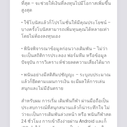
ที่สุด – จะช่วยให้เงินที่ลงทุนไปมีโอกาสเพิ่มขึ้น
สูงสุด
• ใช้โบนัสแล้วก็โปรโมชั่นให้มีคุณประโยชน์ –
บางครั้งโบนัสสามารถเพิ่มทุนคุณได้หลายเท่า
โดยไม่ต้องลงทุนเอง
• พินิจพิจารณาข้อมูลก่อนวางเดิมพัน – ไม่ว่า
จะเป็นสถิติการประลอง ฟอร์มทีม หรือข้อมูล
ปัจจุบัน การวิเคราะห์ช่วยลดความเสี่ยงได้มาก
• พนันอย่างมีสติสัมปชัญญะ – ระบุงบประมาณ
แล้วก็ยึดตามแผนการเงิน จะมีผลให้การเล่น
สนุกและไม่มีอันตราย
สำหรับผม การเริ่ม เดิมพันกีฬา ผ่านมือถือเป็น
ประสบการณ์ที่สนุกสนานแล้วก็น่าระทึกใจ ไม่
ว่าจะเป็นการเดิมพันล่วงหน้า หรือ พนันกีฬาสด
24 ชั่วโมง การเข้าถึงง่ายผ่าน Android และก็