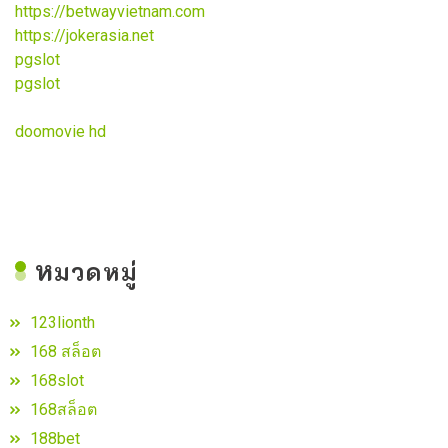
https://betwayvietnam.com
https://jokerasia.net
pgslot
pgslot
doomovie hd
ห
มวดหมู่
123lionth
168 สล็อต
168slot
168สล็อต
188bet