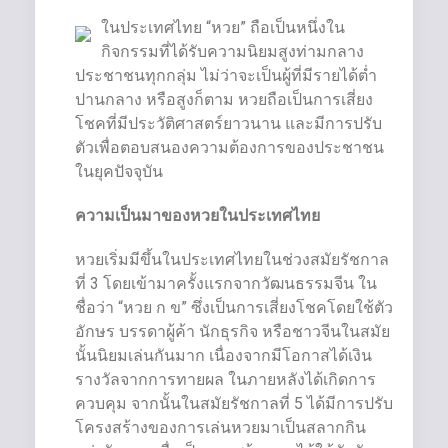
ในประเทศไทย “หวย” ถือเป็นหนึ่งใน
กิจกรรมที่ได้รับความนิยมสูงท่ามกลาง
ประชาชนทุกกลุ่ม ไม่ว่าจะเป็นผู้ที่มีรายได้ต่ำ
ปานกลาง หรือสูงก็ตาม หวยถือเป็นการเสี่ยง
โชคที่มีประวัติศาสตร์ยาวนาน และมีการปรับ
ตัวเพื่อตอบสนองความต้องการของประชาชน
ในยุคปัจจุบัน
ความเป็นมาของหวยในประเทศไทย
หวยเริ่มมีขึ้นในประเทศไทยในช่วงสมัยรัชกาล
ที่ 3 โดยเข้ามาครั้งแรกจากวัฒนธรรมจีน ใน
ชื่อว่า “หวย ก ข” ซึ่งเป็นการเสี่ยงโชคโดยใช้ตัว
อักษร บรรดาผู้ค้า นักธุรกิจ หรือชาวจีนในสมัย
นั้นนิยมเล่นกันมาก เนื่องจากมีโอกาสได้เงิน
รางวัลจากการทายผล ในภายหลังได้เกิดการ
ควบคุม จากนั้นในสมัยรัชกาลที่ 5 ได้มีการปรับ
โครงสร้างของการเล่นหวยมาเป็นสลากกิน