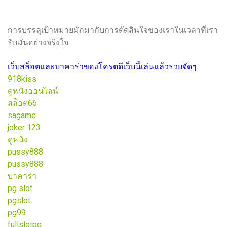
การบรรลุเป้าหมายมักมากับการตัดสินใจของเราในเวลาที่เรา
รับมันอย่างจริงใจ
เว็บสล็อตและบาคาร่าของโครตดีเว็บนี้เล่นแล้วรวยจัดๆ
918kiss
ดูหนังออนไลน์
สล็อต66
sagame
joker 123
ดูหนัง
pussy888
pussy888
บาคาร่า
pg slot
pgslot
pg99
fullslotpg