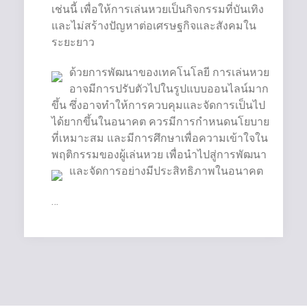
เช่นนี้ เพื่อให้การเล่นหวยเป็นกิจกรรมที่บันเทิง
และไม่สร้างปัญหาต่อเศรษฐกิจและสังคมใน
ระยะยาว
ด้วยการพัฒนาของเทคโนโลยี การเล่นหวย
อาจมีการปรับตัวไปในรูปแบบออนไลน์มาก
ขึ้น ซึ่งอาจทำให้การควบคุมและจัดการเป็นไป
ได้ยากขึ้นในอนาคต ควรมีการกำหนดนโยบาย
ที่เหมาะสม และมีการศึกษาเพื่อความเข้าใจใน
พฤติกรรมของผู้เล่นหวย เพื่อนำไปสู่การพัฒนา
และจัดการอย่างมีประสิทธิภาพในอนาคต
…