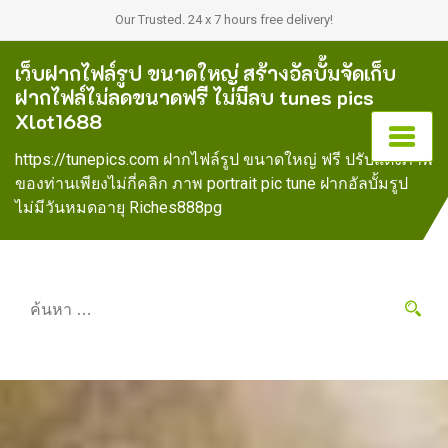
Our Trusted. 24 x 7 hours free delivery!
เว็บฝากไฟล์รูป ขนาดใหญ่ สร้างอัลบั้มจัดเก็บ
ฝากไฟล์ไม่ลดขนาดฟรี ไม่มีลบ tunes pics
Xlot1688
https://tunepics.com ฝากไฟล์รูป ขนาดใหญ่ ฟรี ปรับแต่งภาพ
ของท่านเพียงไม่กี่คลิก ภาพ portrait pic tune ฝากอัลบั้มรูป
ไม่มีวันหมดอายุ Riches888pg
ค้นหา
สำหรับ: