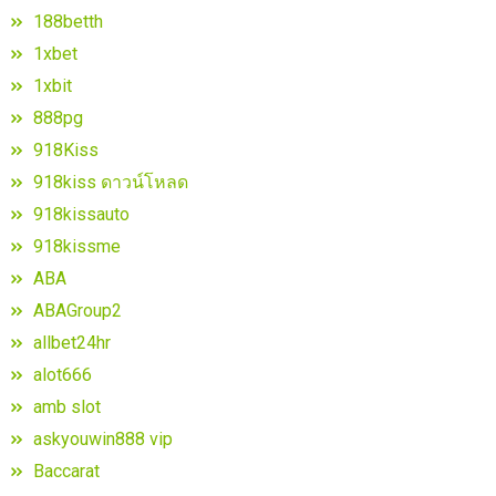
188betth
1xbet
1xbit
888pg
918Kiss
918kiss ดาวน์โหลด
918kissauto
918kissme
ABA
ABAGroup2
allbet24hr
alot666
amb slot
askyouwin888 vip
Baccarat