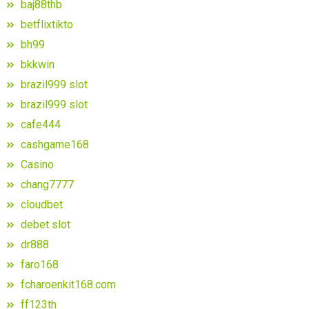
baj88thb
betflixtikto
bh99
bkkwin
brazil999 slot
brazil999 slot
cafe444
cashgame168
Casino
chang7777
cloudbet
debet slot
dr888
faro168
fcharoenkit168.com
ff123th