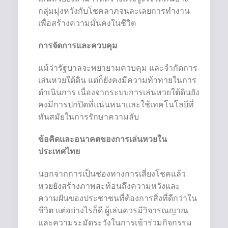
กลุ่มมุ่งหวังกับโชคลาภจนละเลยการทำงาน
เพื่อสร้างความมั่นคงในชีวิต
การจัดการและควบคุม
แม้ว่ารัฐบาลจะพยายามควบคุม และจำกัดการ
เล่นหวยใต้ดิน แต่ก็ยังคงมีความท้าทายในการ
ดำเนินการ เนื่องจากระบบการเล่นหวยใต้ดินยัง
คงมีการปกปิดที่แน่นหนาและใช้เทคโนโลยีที่
ทันสมัยในการรักษาความลับ
ข้อคิดและอนาคตของการเล่นหวยใน
ประเทศไทย
นอกจากการเป็นช่องทางการเสี่ยงโชคแล้ว
หวยยังสร้างภาพสะท้อนถึงความหวังและ
ความฝันของประชาชนที่ต้องการสิ่งที่ดีกว่าใน
ชีวิต แต่อย่างไรก็ดี ผู้เล่นควรมีวิจารณญาณ
และความระมัดระวังในการเข้าร่วมกิจกรรม