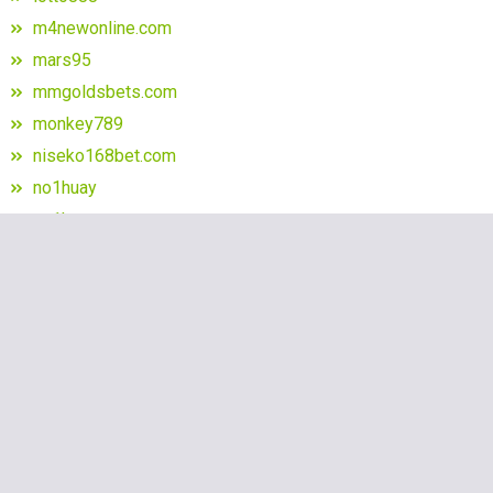
m4newonline.com
mars95
mmgoldsbets.com
monkey789
niseko168bet.com
no1huay
no1huay.com
okcasino159.com
p2vvip
pananthai99.com
PG
PG Slot
pg slot ทางเข้า
pg slot เว็บตรง
PG Slot เว็บใหม่