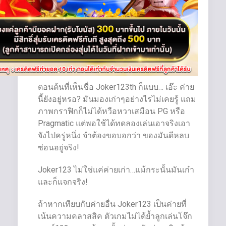
ตอนต้นที่เห็นชื่อ Joker123th ก็แบบ… เอ๊ะ ค่าย
นี้ยังอยู่หรอ? มันมองเก่าๆอย่างไรไม่เคยรู้ แถม
ภาพกราฟิกก็ไม่ได้หวือหวาเสมือน PG หรือ
Pragmatic แต่พอใช้ได้ทดลองเล่นเอาจริงเอา
จังไปครู่หนึ่ง จำต้องขอบอกว่า ของมันดีหลบ
ซ่อนอยู่จริง!
Joker123 ไม่ใช่แค่ค่ายเก่า…แม้กระนั้นมันเก๋า
และก็แจกจริง!
ถ้าหากเทียบกับค่ายอื่น Joker123 เป็นค่ายที่
เน้นความคลาสสิค ตัวเกมไม่ได้ย้ำลูกเล่นโจ๊ก