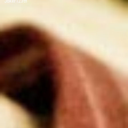
Joker123th