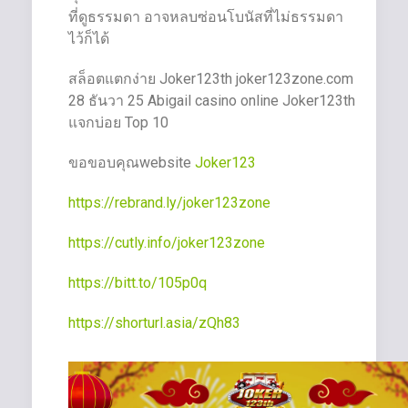
ที่ดูธรรมดา อาจหลบซ่อนโบนัสที่ไม่ธรรมดา
ไว้ก็ได้
สล็อตแตกง่าย Joker123th joker123zone.com
28 ธันวา 25 Abigail casino online Joker123th
แจกบ่อย Top 10
ขอขอบคุณwebsite
Joker123
https://rebrand.ly/joker123zone
https://cutly.info/joker123zone
https://bitt.to/105p0q
https://shorturl.asia/zQh83