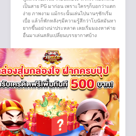
เป็นสาย PG มาก่อน เพราะใครๆก็บอกว่าแตก
ง่าย ภาพงาม แม้กระนั้นเล่นไปนานๆชักเริ่ม
เบื่อ แล้วก็พักหลังๆมีความรู้สึกว่าโบนัสมันหา
ยากขึ้นอย่างน่าประหลาด เลยเริ่มมองหาค่าย
อื่นมาเล่นสลับเปลี่ยนบรรยากาศบ้าง