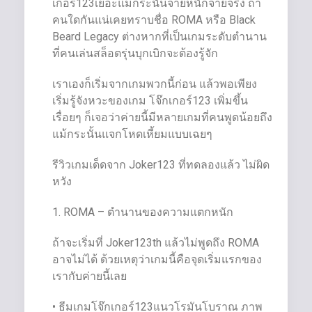
เกอร์123เยอะแม้กระนั้นจ่ายหนักจ่ายจริง ถ้า
คนใดกันแน่เคยทราบชื่อ ROMA หรือ Black
Beard Legacy ต่างหากที่เป็นเกมระดับตำนาน
ที่คนเล่นสล็อตรุ่นบุกเบิกจะต้องรู้จัก
เราเองก็เริ่มจากเกมพวกนี้ก่อน แล้วพอเพียง
เริ่มรู้จังหวะของเกม โจ๊กเกอร์123 เพิ่มขึ้น
เรื่อยๆ ก็เจอว่าค่ายนี้มีหลายเกมที่คนพูดน้อยถึง
แม้กระนั้นแจกโหดเหี้ยมแบบเฉยๆ
รีวิวเกมเด็ดจาก Joker123 ที่ทดลองแล้ว ไม่ผิด
หวัง
1. ROMA – ตำนานของความแตกหนัก
ถ้าจะเริ่มที่ Joker123th แล้วไม่พูดถึง ROMA
อาจไม่ได้ ด้วยเหตุว่าเกมนี้คือจุดเริ่มแรกของ
เรากับค่ายนี้เลย
• ธีมเกมโจ๊กเกอร์123แนวโรมันโบราณ ภาพ