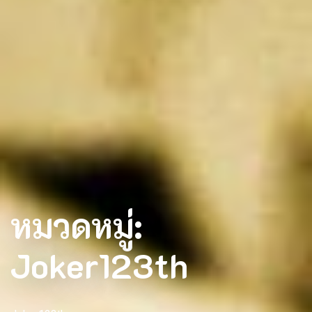
หมวดหมู่:
Joker123th