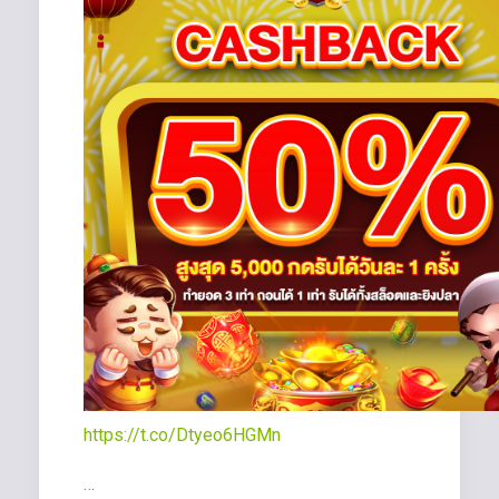
https://t.co/Dtyeo6HGMn
…