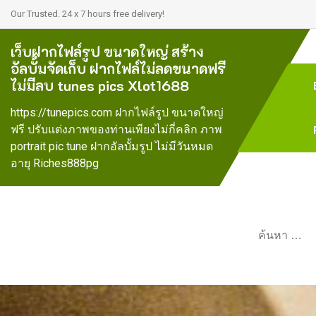
Our Trusted. 24 x 7 hours free delivery!
เว็บฝากไฟล์รูป ขนาดใหญ่ สร้าง
อัลบั้มจัดเก็บ ฝากไฟล์ไม่ลดขนาดฟรี
ไม่มีลบ tunes pics Xlot1688
https://tunepics.com ฝากไฟล์รูป ขนาดใหญ่
ฟรี ปรับแต่งภาพของท่านเพียงไม่กี่คลิก ภาพ
portrait pic tune ฝากอัลบั้มรูป ไม่มีวันหมด
อายุ Riches888pg
ค้นหา
สำหรับ: