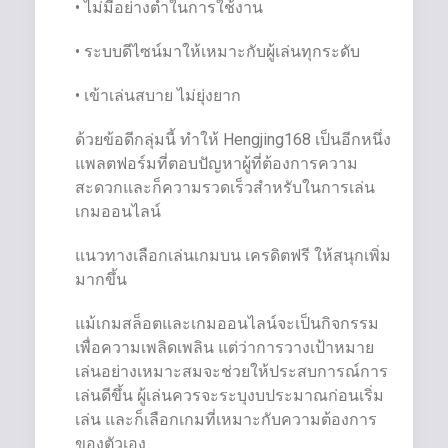
• ไม่มีอย่างต่ำในการใช้งาน
• ระบบดีไซน์มาให้เหมาะกับผู้เล่นทุกระดับ
• เข้าเล่นสบาย ไม่ยุ่งยาก
ด้วยข้อดีกลุ่มนี้ ทำให้ Hengjing168 เป็นอีกหนึ่ง
แพลตฟอร์มที่ตอบปัญหาผู้ที่ต้องการความ
สะดวกและก็ความรวดเร็วสำหรับในการเล่น
เกมออนไลน์
แนวทางเลือกเล่นเกมบน เครดิตฟรี ให้สนุกเพิ่ม
มากขึ้น
แม้เกมสล็อตและเกมออนไลน์จะเป็นกิจกรรม
เพื่อความเพลิดเพลิน แต่ว่าการวางเป้าหมาย
เล่นอย่างเหมาะสมจะช่วยให้ประสบการณ์การ
เล่นดีขึ้น ผู้เล่นควรจะระบุงบประมาณก่อนเริ่ม
เล่น และก็เลือกเกมที่เหมาะกับความต้องการ
ของตัวเอง