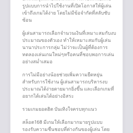
รูปแบบการนำไปใช้งานที่เปิดโอกาสให้ผู้เล่น
เข้าถึงเกมได้ง่าย โดยไม่มีข้อจำกัดที่สลับซับ
ซ้อน
ผู้เล่นสามารถเลือกจำนวนเงินที่เหมาะสมกับงบ
ประมาณของตัวเอง ทำให้เหมาะสมกับผู้เล่น
นานาประการกลุ่ม ไม่ว่าจะเป็นผู้ที่ต้องการ
ทดลองเล่นเกมใหม่ๆหรือคนที่ชอบพอการเล่น
อย่างสม่ำเสมอ
การไม่มีอย่างน้อยช่วยเพิ่มความยืดหยุ่น
สำหรับการใช้งาน ผู้เล่นสามารถบริหารงบ
ประมาณได้ง่ายดายมากยิ่งขึ้น และเลือกเกมที่
อยากได้เล่นได้อย่างอิสระ
รวมเกมยอดฮิต บันเทิงใจครบทุกแนว
สล็อต168 มีเกมให้เลือกมากมายรูปแบบ
รองรับความชื่นชอบที่ต่างกันของผู้เล่น โดย