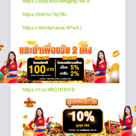
https://cutly.info/hengjing168-d
https://bitt.to/1bj78c
https://shorturl.asia/4PwXJ
https://t.co/MIQ1tf4VFR