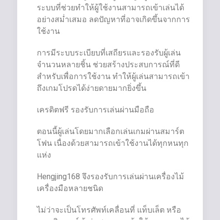
ระบบที่ช่วยทำให้ผู้ใช้งานสามารถเข้าเล่นได้
อย่างสม่ำเสมอ ลดปัญหาที่อาจเกิดขึ้นจากการ
ใช้งาน
การมีระบบระเบียบที่เสถียรและรองรับผู้เล่น
จำนวนหลายชิ้น ช่วยสร้างประสบการณ์ที่ดี
สำหรับเพื่อการใช้งาน ทำให้ผู้เล่นสามารถเข้า
ถึงเกมโปรดได้ง่ายดายมากยิ่งขึ้น
เครดิตฟรี รองรับการเล่นผ่านมือถือ
ตอนนี้ผู้เล่นโดยมากเลือกเล่นเกมผ่านสมาร์ต
โฟน เนื่องด้วยสามารถเข้าใช้งานได้ทุกหนทุก
แห่ง
Hengjing168 จึงรองรับการเล่นผ่านเครื่องไม้
เครื่องมือหลายชนิด
ไม่ว่าจะเป็นโทรศัพท์เคลื่อนที่ แท็บเล็ต หรือ