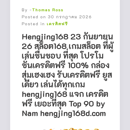
By -
Thomas Ross
Posted on
30 กรกฎาคม 2026
Posted in
เครดิตฟรี
Hengjing168 23 กันยายน
26 สล็อต168 เกมสล็อต ที่ผู้
เล่นชื่นชอบ ที่สุด โปรโม
ชั่นเครดิตฟรี 100% กล่อง
สุ่มเฮงเฮง รับเครดิตฟรี ยูส
เดียว เล่นได้ทุกเกม
hengjing168 แจก เครดิต
ฟรี เยอะที่สุด Top 90 by
Nam hengjing168d.com