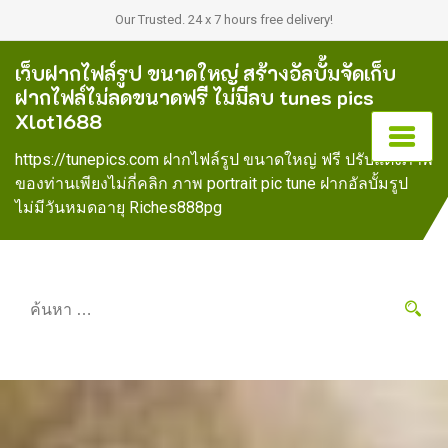
Our Trusted. 24 x 7 hours free delivery!
เว็บฝากไฟล์รูป ขนาดใหญ่ สร้างอัลบั้มจัดเก็บ
ฝากไฟล์ไม่ลดขนาดฟรี ไม่มีลบ tunes pics
Xlot1688
https://tunepics.com ฝากไฟล์รูป ขนาดใหญ่ ฟรี ปรับแต่งภาพ
ของท่านเพียงไม่กี่คลิก ภาพ portrait pic tune ฝากอัลบั้มรูป
ไม่มีวันหมดอายุ Riches888pg
ค้นหา
สำหรับ: