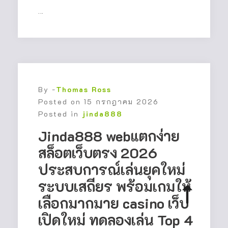
…
By -
Thomas Ross
Posted on
15 กรกฎาคม 2026
Posted in
jinda888
Jinda888 webแตกง่าย
สล็อตเว็บตรง 2026
ประสบการณ์เล่นยุคใหม่
ระบบเสถียร พร้อมเกมให้
เลือกมากมาย casino เว็บ
เปิดใหม่ ทดลองเล่น Top 4