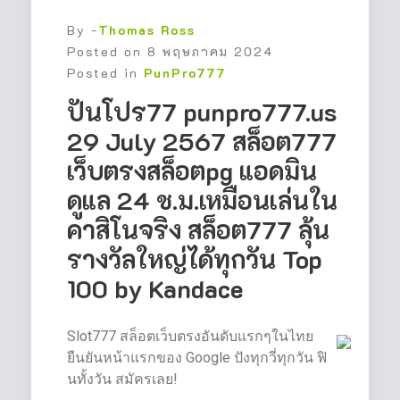
By -
Thomas Ross
Posted on
8 พฤษภาคม 2024
Posted in
PunPro777
ปันโปร77 punpro777.us
29 July 2567 สล็อต777
เว็บตรงสล็อตpg แอดมิน
ดูแล 24 ช.ม.เหมือนเล่นใน
คาสิโนจริง สล็อต777 ลุ้น
รางวัลใหญ่ได้ทุกวัน Top
100 by Kandace
Slot777 สล็อตเว็บตรงอันดับแรกๆในไทย
ยืนยันหน้าแรกของ Google ปังทุกวี่ทุกวัน ฟิ
นทั้งวัน สมัครเลย!