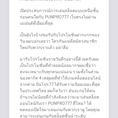
เปิดประสบการณ์การเล่นสล็อตแบบเหนือชั้น
ก่อนคนใดกับ PUNPRO777 เว็บตรงไม่ผ่าน
เอเย่นต์ที่เยี่ยมที่สุด
เป็นยังไงบ้างขอรับกับโปรโมชั่นฝากแรกของ
วัน ผมบอกเลยว่า ใครกันแน่ที่สมัครสมาชิก
ใหม่กับพวกเราแล้ว อย่าลืม
มารับโปรโมชั่นรายวันดีๆอย่างนี้ด้วยครับผม
เป็นโปรโมชั่นที่ทำยอดน้อยมากๆผมเชื่อว่า
คงจะเหมาะกับทุกคนแน่นอน รวมทั้งในส่วน
ของพาร์ท 4 เหตุผลที่ทำให้เกมสล็อตออนไลน์
จากค่าย ปันโปร77 ได้รับความนิยมเยอะที่สุด
ในประเทศไทย ผมก็หวังว่า มันจะก่อให้คน
จำนวนไม่น้อยที่กำลังลังเลว่าจะมาเล่นสล็อต
ออนไลน์กับเรา PUNPRO777 ดีไหม? ได้
ทดลองเปิดใจมาเล่นเกมกับพวกเราดู โดยคุณ
สามารถเล่นเกมกับสล็อตชั้นนำระดับ