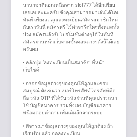
นานาชาตินอกเหนือจาก slot777 ได้อีกเพียบ
เลยเลยล่ะนะครับ ซึ่งคุณสามารถมาเล่นได้โดย
ทันที เพียงแต่คุณลงทะเบียนสมัครสมาชิกใหม่
กับเราวันนี้ สมัครฟรี ไร้ค่าจารีตใดๆทั้งหมดทั้ง
ปวง สมัครแล้วรับโปรโมชั่นต่างๆได้ในทันที
สมัครผ่านหน้าเว็บตามขั้นตอนต่างๆดังนี้ได้เลย
ครับผม
• คลิกปุ่ม ‘ลงทะเบียนเป็นสมาชิก’ ที่หน้า
เว็บไซต์
• กรอกข้อมูลต่างๆของคุณให้ถูกและครบ
สมบูรณ์ ดังเช่นว่า เบอร์โทรศัพท์โทรศัพท์มือ
ถือ รหัส OTP ที่ได้รับ รหัสผ่านที่คุณปรารถนา
ใช้ บัญชีธนาคาร รวมทั้งเลขบัญชีธนาคาร
พร้อมตอบคำถามเพิ่มเติมอีกจากระบบ
• พิจารณาข้อมูลต่างๆของคุณให้ถูกต้อง ถ้า
เรียบร้อยแล้ว กดลงทะเบียน