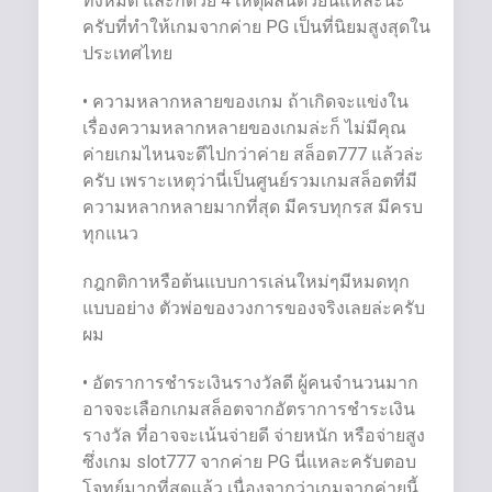
ทั้งหมด และก็ด้วย 4 เหตุผลนี้ด้วยนี่แหละนะ
ครับที่ทำให้เกมจากค่าย PG เป็นที่นิยมสูงสุดใน
ประเทศไทย
• ความหลากหลายของเกม ถ้าเกิดจะแข่งใน
เรื่องความหลากหลายของเกมล่ะก็ ไม่มีคุณ
ค่ายเกมไหนจะดีไปกว่าค่าย สล็อต777 แล้วล่ะ
ครับ เพราะเหตุว่านี่เป็นศูนย์รวมเกมสล็อตที่มี
ความหลากหลายมากที่สุด มีครบทุกรส มีครบ
ทุกแนว
กฎกติกาหรือต้นแบบการเล่นใหม่ๆมีหมดทุก
แบบอย่าง ตัวพ่อของวงการของจริงเลยล่ะครับ
ผม
• อัตราการชำระเงินรางวัลดี ผู้คนจำนวนมาก
อาจจะเลือกเกมสล็อตจากอัตราการชำระเงิน
รางวัล ที่อาจจะเน้นจ่ายดี จ่ายหนัก หรือจ่ายสูง
ซึ่งเกม slot777 จากค่าย PG นี่แหละครับตอบ
โจทย์มากที่สุดแล้ว เนื่องจากว่าเกมจากค่ายนี้