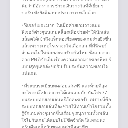
นับว่ามีอัตราการชำระเงินรางวัลที่ดีเยี่ยมๆ
ขอรับ ทั้งยังมีนานาประการเรทอีกด้วย
• ฟีเจอร์เยอะมาก ในเมื่อค่ายเกมวางแบบ
ฟีเจอร์ต่างๆบนเกมสล็อตเพื่อช่วยทำให้นักเล่น
สล็อตได้เข้าถึงแจ็กพอเพียงตของเกมง่ายยิ่งขึ้น
แล้วเพราะเหตุไรเราจะไม่เลือกเกมที่มีฟีพบร์
จำนวนไม่ใช่น้อยล่ะขอรับจริงไหม ซึ่งเกมจาก
ค่าย PG ก็จัดเต็มเรื่องความมากมายของฟีพบร์
แบบสุดๆเลยล่ะขอรับ รับประกันความชอบใจ
แน่นอน
• มีระบบระเบียบทดสอบเล่นฟรี และท้ายที่สุด
อะไรจะดีไปกว่าการได้เล่นเกมกับ ปันโปร77
บนระบบทดสอบเล่นฟรีอีกล่ะขอรับ เพราะนี่คือ
ระบบทดสอบเล่นที่จะช่วยให้ท่านเข้าใจรวมทั้ง
รู้จักเกมต่างๆมากขึ้นเรื่อยๆ สนุกรวมทั้งเพลิน
ใจไปกับเกมได้แบบไม่มีขีดจำกัด นี่แหละนะ
ครับคือเคล็ดลับของเหล่ามืออาชีพ