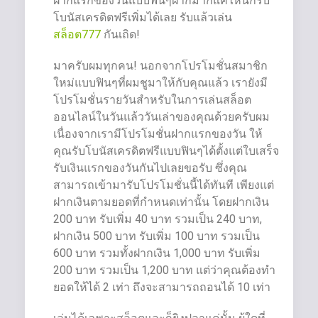
ฝากแรกของวันแบบฟินๆฝากมากแค่ไหนก็รับ
โบนัสเครดิตฟรีเพิ่มได้เลย รับแล้วเล่น
สล็อต777
กันเถิด!
มาครับผมทุกคน! นอกจากโปรโมชั่นสมาชิก
ใหม่แบบฟินๆที่ผมชูมาให้กับคุณแล้ว เรายังมี
โปรโมชั่นรายวันสำหรับในการเล่นสล็อต
ออนไลน์ในวันแล้ววันเล่าของคุณด้วยครับผม
เนื่องจากเรามีโปรโมชั่นฝากแรกของวัน ให้
คุณรับโบนัสเครดิตฟรีแบบฟินๆได้ตั้งแต่ใบเสร็จ
รับเงินแรกของวันกันไปเลยขอรับ ซึ่งคุณ
สามารถเข้ามารับโปรโมชั่นนี้ได้ทันที เพียงแต่
ฝากเงินตามยอดที่กำหนดเท่านั้น โดยฝากเงิน
200 บาท รับเพิ่ม 40 บาท รวมเป็น 240 บาท,
ฝากเงิน 500 บาท รับเพิ่ม 100 บาท รวมเป็น
600 บาท รวมทั้งฝากเงิน 1,000 บาท รับเพิ่ม
200 บาท รวมเป็น 1,200 บาท แต่ว่าคุณต้องทำ
ยอดให้ได้ 2 เท่า ถึงจะสามารถถอนได้ 10 เท่า