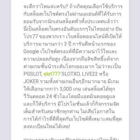
จะดีกว่าไหมล่ะครับ? ถ้าเกิดคุณเลือกใช้บริการ
กับสล็อตเว็บไซต์ตรงไม่ผ่านเอเย่นต์ที่ได้รับการ
ยอมรับจากนักเล่นสล็อตทั่วทั้งประเทศแล้วว่า
นี่เป็นสล็อตเว็บตรงอันดับแรกๆในไทยอย่าง ปัน
โปร77 ของพวกเรา เว็บสล็อตออนไลน์ที่เปิดให้
บริการมานานกว่า 3 ปี การันตีหน้าแรกของ
Google เว็บไซต์ตรงแท้ที่มีความน่าไว้ใจและ
ความปลอดภัยสูง เนื่องจากถือลิขสิทธิ์แท้จาก
ค่ายเกมชั้นนำระดับโลกเยอะมาก ไม่ว่าจะเป็น
PGSLOT,
slot777
SLOTXO, LIVE22 หรือ
JOKER รวมทั้งค่ายเกมอื่นๆอีกมากมาย มีเกม
ให้เลือกมากกว่า 3,000 เกม เล่นสล็อตได้ทุก
วี่วันตลอด 24 ชั่วโมงโดยมีแอดมินคอยดูแล
และก็ให้บริการ มีโปรโมชั่นแล้วก็กิจกรรมจัด
เต็มสำหรับสมาชิกทุกท่าน ไม่เสียโอกาสใน
การได้กำไรที่ดีที่สุดกับเว็บไซต์ที่เหมาะสมที่สุด
ลงทะเบียนใหม่ได้เลย!