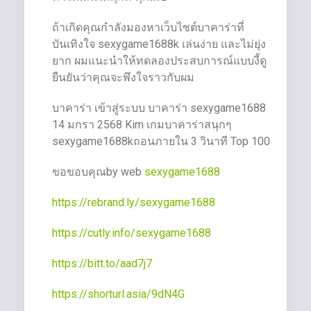
ถ้าเกิดคุณกำลังมองหาเว็บไซต์บาคาร่าที่
บันเทิงใจ sexygame1688k เล่นง่าย และไม่ยุ่ง
ยาก ผมแนะนำให้ทดลองประสบการณ์แบบงี้ดู
ยืนยันว่าคุณจะพึงใจราวกับผม
บาคาร่า เข้าสู่ระบบ บาคาร่า sexygame1688
14 มกรา 2568 Kim เกมบาคาร่าสนุกๆ
sexygame1688kถอนภายใน 3 วินาที Top 100
ขอขอบคุณby web
sexygame1688
https://rebrand.ly/sexygame1688
https://cutly.info/sexygame1688
https://bitt.to/aad7j7
https://shorturl.asia/9dN4G