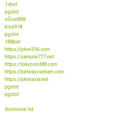
1xbet
pgslot
สล็อต888
kiss918
pgslot
188bet
https://joker356.com
https://samurai777.net
https://tokyoslot88.com
https://betwayvietnam.com
https://jokerasia.net
pgslot
pgslot
doomovie hd