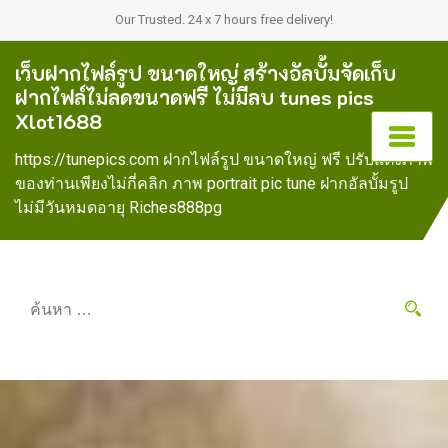
Our Trusted. 24 x 7 hours free delivery!
เว็บฝากไฟล์รูป ขนาดใหญ่ สร้างอัลบั้มจัดเก็บ
ฝากไฟล์ไม่ลดขนาดฟรี ไม่มีลบ tunes pics
Xlot1688
https://tunepics.com ฝากไฟล์รูป ขนาดใหญ่ ฟรี ปรับแต่งภาพ
ของท่านเพียงไม่กี่คลิก ภาพ portrait pic tune ฝากอัลบั้มรูป
ไม่มีวันหมดอายุ Riches888pg
ค้นหา
สำหรับ: