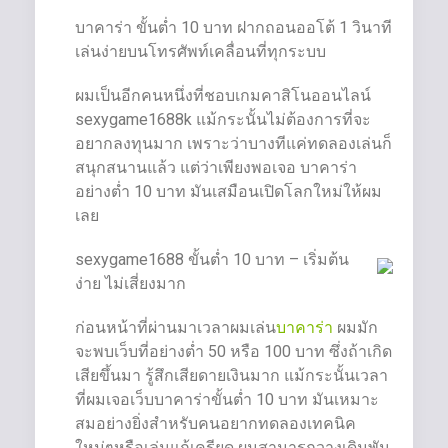
บาคาร่า ขั้นต่ำ 10 บาท ฝากถอนออโต้ 1 วินาที
เล่นง่ายบนโทรศัพท์เคลื่อนที่ทุกระบบ
ผมเป็นอีกคนหนึ่งที่ชอบเกมคาสิโนออนไลน์
sexygame1688k แม้กระนั้นไม่ต้องการที่จะ
อยากลงทุนมาก เพราะว่าบางทีแค่ทดลองเล่นก็
สนุกสนานแล้ว แต่ว่าเพียงพอเจอ บาคาร่า
อย่างต่ำ 10 บาท มันเสมือนเปิดโลกใหม่ให้ผม
เลย
sexygame1688 ขั้นต่ำ 10 บาท – เริ่มต้น
ง่าย ไม่เสี่ยงมาก
ก่อนหน้าที่ผ่านมาเวลาผมเล่น
บาคาร่า
ผมมัก
จะพบเว็บที่อย่างต่ำ 50 หรือ 100 บาท ซึ่งถ้าเกิด
เสียขึ้นมา รู้สึกเสียดายเงินมาก แม้กระนั้นเวลา
ที่ผมเจอเว็บบาคาร่าขั้นต่ำ 10 บาท มันเหมาะ
สมอย่างยิ่งสำหรับคนอยากทดลองเทคนิค
ใหม่ๆหรือเล่นแก้เครียด ผมสามารถวางเดิมพัน