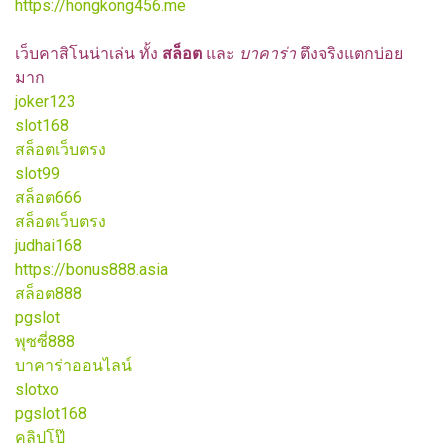
https://hongkong456.me
เว็บคาสิโนน่าเล่น ทั้ง
สล็อต
และ
บาคาร่า
ตึงจริงแตกบ่อย
มาก
joker123
slot168
สล็อตเว็บตรง
slot99
สล็อต666
สล็อตเว็บตรง
judhai168
https://bonus888.asia
สล็อต888
pgslot
พุซซี่888
บาคาร่าออนไลน์
slotxo
pgslot168
คลิปโป๊