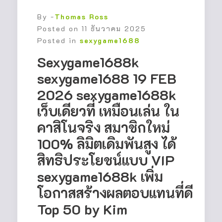
By -
Thomas Ross
Posted on
11 ธันวาคม 2025
Posted in
sexygame1688
Sexygame1688k
sexygame1688 19 FEB
2026 sexygame1688k
เว็บเดียวที่ เหมือนเล่น ใน
คาสิโนจริง สมาชิกใหม่
100% ลิมิตเดิมพันสูง ได้
สิทธิประโยชน์แบบ VIP
sexygame1688k เพิ่ม
โอกาสสร้างผลตอบแทนที่ดี
Top 50 by Kim