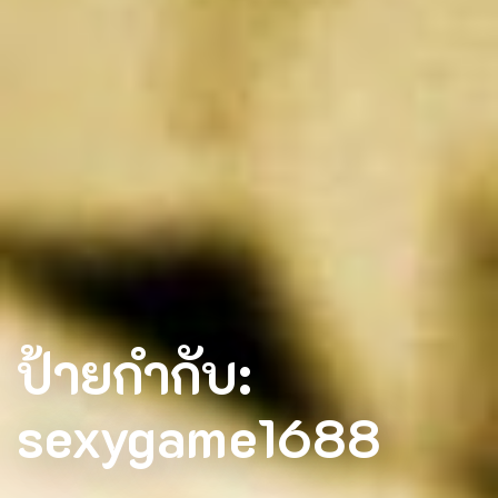
ป้ายกำกับ:
sexygame1688