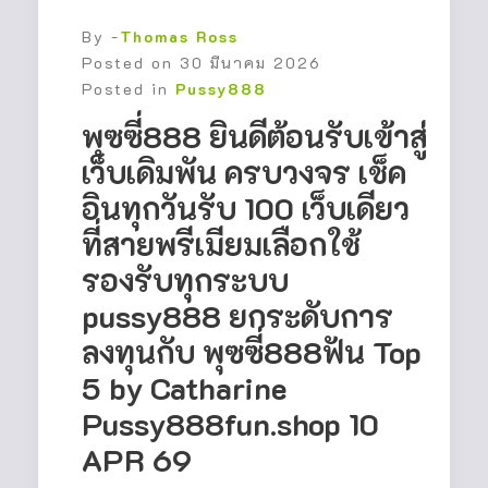
By -
Thomas Ross
Posted on
30 มีนาคม 2026
Posted in
Pussy888
พุซซี่888 ยินดีต้อนรับเข้าสู่
เว็บเดิมพัน ครบวงจร เช็ค
อินทุกวันรับ 100 เว็บเดียว
ที่สายพรีเมียมเลือกใช้
รองรับทุกระบบ
pussy888 ยกระดับการ
ลงทุนกับ พุซซี่888ฟัน Top
5 by Catharine
Pussy888fun.shop 10
APR 69