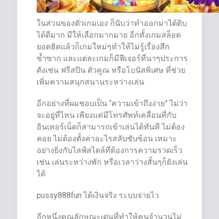
ในส่วนของตัวเกมเอง ก็นับว่าทำออกมาได้ดิบ
ได้ดีมาก มีให้เลือกมากมาย อีกทั้งเกมสล็อต
ยอดฮิตแล้วก็เกมใหม่ๆทำให้ไม่รู้เรื่องสึก
ซ้ำซาก และแต่ละเกมก็มีฟีเจอร์ที่นาๆประการ
ดังเช่น ฟรีสปิน ตัวคูณ หรือโบนัสพิเศษ ที่ช่วย
เพิ่มความสนุกสนานระหว่างเล่น
อีกอย่างที่ผมชอบเป็น “ความเข้าถึงง่าย” ไม่ว่า
จะอยู่ที่ไหน เพียงแค่มีโทรศัพท์เคลื่อนที่กับ
อินเทอร์เน็ตก็สามารถเข้าเล่นได้ทันที ไม่ต้อง
คอย ไม่ต้องตั้งค่าอะไรสลับซับซ้อน เหมาะ
อย่างยิ่งกับไลฟ์สไตล์ที่ต้องการความรวดเร็ว
เช่น เล่นระหว่างพัก หรือเวลาว่างสั้นๆก็ยังเล่น
ได้
pussy888fun ได้เงินจริง ระบบจ่ายไว
อีกหนึ่งคุณลักษณะเด่นที่ทำให้คนจำนวนไม่