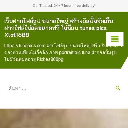
Our Trusted. 24 x 7 hours free delivery!
เว็บฝากไฟล์รูป ขนาดใหญ่ สร้างอัลบั้มจัดเก็บ
ฝากไฟล์ไม่ลดขนาดฟรี ไม่มีลบ tunes pics
Xlot1688
https://tunepics.com ฝากไฟล์รูป ขนาดใหญ่ ฟรี ปรับแต่งภาพ
ของท่านเพียงไม่กี่คลิก ภาพ portrait pic tune ฝากอัลบั้มรูป
ไม่มีวันหมดอายุ Riches888pg
ค้นหา
สำหรับ: