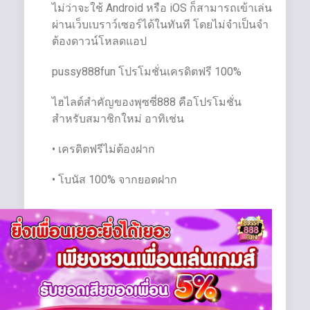
ไม่ว่าจะใช้ Android หรือ iOS ก็สามารถเข้าเล่น
ผ่านเว็บเบราว์เซอร์ได้ในทันที โดยไม่จำเป็นจำ
ต้องดาวน์โหลดแอป
pussy888fun โปรโมชั่นเครดิตฟรี 100%
ไฮไลต์สำคัญของพุซซี่888 คือโปรโมชั่น
สำหรับสมาชิกใหม่ อาทิเช่น
• เครดิตฟรีไม่ต้องฝาก
• โบนัส 100% จากยอดฝาก