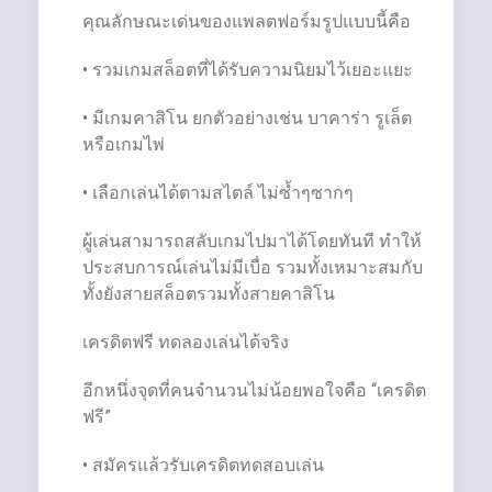
คุณลักษณะเด่นของแพลตฟอร์มรูปแบบนี้คือ
• รวมเกมสล็อตที่ได้รับความนิยมไว้เยอะแยะ
• มีเกมคาสิโน ยกตัวอย่างเช่น บาคาร่า รูเล็ต
หรือเกมไพ่
• เลือกเล่นได้ตามสไตล์ ไม่ซ้ำๆซากๆ
ผู้เล่นสามารถสลับเกมไปมาได้โดยทันที ทำให้
ประสบการณ์เล่นไม่มีเบื่อ รวมทั้งเหมาะสมกับ
ทั้งยังสายสล็อตรวมทั้งสายคาสิโน
เครดิตฟรี ทดลองเล่นได้จริง
อีกหนึ่งจุดที่คนจำนวนไม่น้อยพอใจคือ “เครดิต
ฟรี”
• สมัครแล้วรับเครดิตทดสอบเล่น