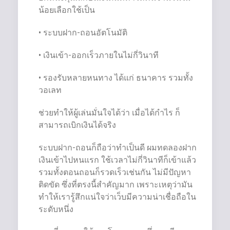
น้อยเลือกใช้เป็น
• ระบบฝาก-ถอนอัตโนมัติ
• เงินเข้า-ออกเร็วภายในไม่กี่วินาที
• รองรับหลายหนทาง ได้แก่ ธนาคาร รวมทั้ง
วอเลท
ช่วยทำให้ผู้เล่นมั่นใจได้ว่า เมื่อได้กำไร ก็
สามารถเบิกเงินได้จริง
ระบบฝาก-ถอนก็ถือว่าทำเป็นดี ผมทดลองฝาก
เงินเข้าไปหนแรก ใช้เวลาไม่กี่วินาทีก็เข้าแล้ว
รวมทั้งตอนถอนก็รวดเร็วเช่นกัน ไม่มีปัญหา
ติดขัด ซึ่งที่ตรงนี้สำคัญมาก เพราะเหตุว่ามัน
ทำให้เรารู้สึกแน่ใจว่าเว็บมีความน่าเชื่อถือใน
ระดับหนึ่ง