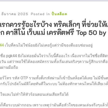
6 ธันวาคม 2025
Posted in
ปั่นสล็อต
รกควรรู้อะไรบ้าง ทริคเล็กๆ ที่ช่วยให้
 คาสิโน เว็บแม่ เครดิตฟรี Top 50 by
44
เว็บที่คนไม่ใช่น้อยยังไม่เคยรู้แต่ว่ามีของดีแอบซ่อนอยู่
่อ pgk44 ยังไม่ค่อยมั่นใจว่าเว็บนี้คืออะไร เนื่องจากไม่ใช่ชื่อที่ต
่อวัน แต่ว่าพอใช้ได้ลองสมัครรวมทั้งเริ่มเล่นจริงๆความรู้สึกแรกคือ
นผ่านมือถือ
ร์โทร รหัส OTP รวมทั้งตั้งรหัสผ่านก็เข้าปั่นสล็อตได้เลย ไม่มีขั้
รกรับโปรอัตโนมัติโดยทันทีในระบบ ไม่ต้องทักหาคนไหนให้เสียเวล
จและไม่ทำให้หัวร้อนตอนเล่นเสียหรือได้
่ใจก็คือระบบฝากถอน เพราะเหตุว่ามันคือหัวใจของคนเล่นจริงๆแล้ว