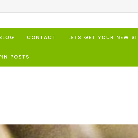
BLOG
CONTACT
LETS GET YOUR NEW SI
PIN POSTS