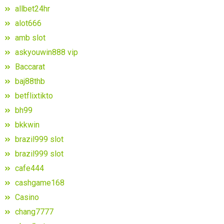
allbet24hr
alot666
amb slot
askyouwin888 vip
Baccarat
baj88thb
betflixtikto
bh99
bkkwin
brazil999 slot
brazil999 slot
cafe444
cashgame168
Casino
chang7777