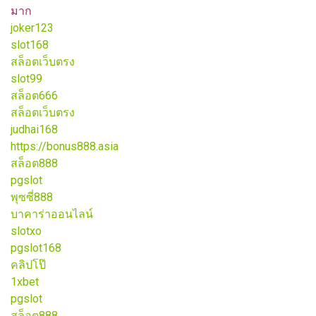
มาก
joker123
slot168
สล็อตเว็บตรง
slot99
สล็อต666
สล็อตเว็บตรง
judhai168
https://bonus888.asia
สล็อต888
pgslot
พุซซี่888
บาคาร่าออนไลน์
slotxo
pgslot168
คลิปโป๊
1xbet
pgslot
สล็อต888