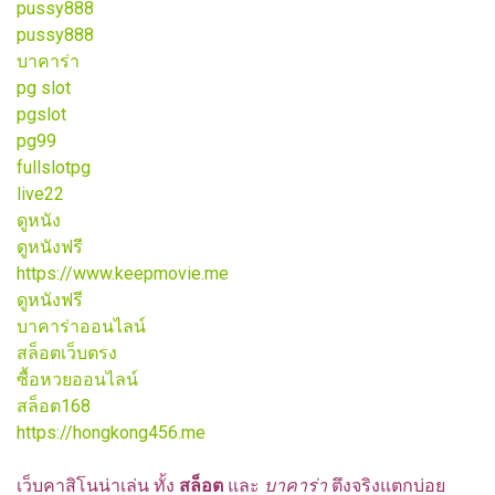
pussy888
pussy888
บาคาร่า
pg slot
pgslot
pg99
fullslotpg
live22
ดูหนัง
ดูหนังฟรี
https://www.keepmovie.me
ดูหนังฟรี
บาคาร่าออนไลน์
สล็อตเว็บตรง
ซื้อหวยออนไลน์
สล็อต168
https://hongkong456.me
เว็บคาสิโนน่าเล่น ทั้ง
สล็อต
และ
บาคาร่า
ตึงจริงแตกบ่อย