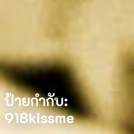
ป้ายกำกับ:
918kissme