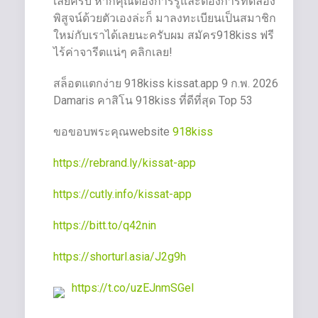
เลยครับ หากคุณต้องการรู้และต้องการทดลอง
พิสูจน์ด้วยตัวเองล่ะก็ มาลงทะเบียนเป็นสมาชิก
ใหม่กับเราได้เลยนะครับผม สมัคร918kiss ฟรี
ไร้ค่าจารีตแน่ๆ คลิกเลย!
สล็อตแตกง่าย 918kiss kissat.app 9 ก.พ. 2026
Damaris คาสิโน 918kiss ที่ดีที่สุด Top 53
ขอขอบพระคุณwebsite
918kiss
https://rebrand.ly/kissat-app
https://cutly.info/kissat-app
https://bitt.to/q42nin
https://shorturl.asia/J2g9h
https://t.co/uzEJnmSGel