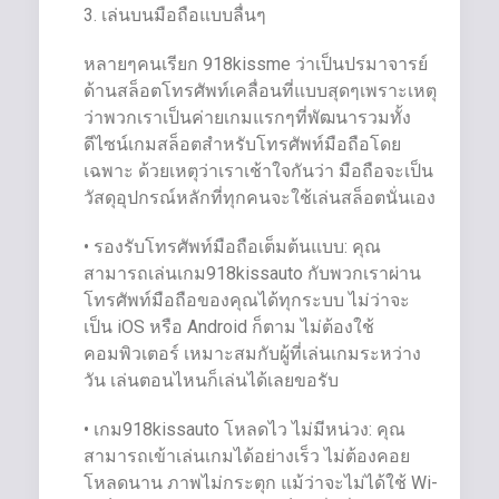
3. เล่นบนมือถือแบบลื่นๆ
หลายๆคนเรียก 918kissme ว่าเป็นปรมาจารย์
ด้านสล็อตโทรศัพท์เคลื่อนที่แบบสุดๆเพราะเหตุ
ว่าพวกเราเป็นค่ายเกมแรกๆที่พัฒนารวมทั้ง
ดีไซน์เกมสล็อตสำหรับโทรศัพท์มือถือโดย
เฉพาะ ด้วยเหตุว่าเราเช้าใจกันว่า มือถือจะเป็น
วัสดุอุปกรณ์หลักที่ทุกคนจะใช้เล่นสล็อตนั่นเอง
• รองรับโทรศัพท์มือถือเต็มต้นแบบ: คุณ
สามารถเล่นเกม918kissauto กับพวกเราผ่าน
โทรศัพท์มือถือของคุณได้ทุกระบบ ไม่ว่าจะ
เป็น iOS หรือ Android ก็ตาม ไม่ต้องใช้
คอมพิวเตอร์ เหมาะสมกับผู้ที่เล่นเกมระหว่าง
วัน เล่นตอนไหนก็เล่นได้เลยขอรับ
• เกม918kissauto โหลดไว ไม่มีหน่วง: คุณ
สามารถเข้าเล่นเกมได้อย่างเร็ว ไม่ต้องคอย
โหลดนาน ภาพไม่กระตุก แม้ว่าจะไม่ได้ใช้ Wi-