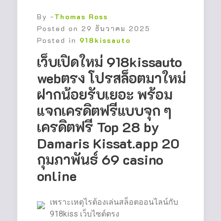
By -
Thomas Ross
Posted on
29 ธันวาคม 2025
Posted in
918kissauto
เว็บเปิดใหม่ 918kissauto
webตรง โปรสล็อตมาใหม่
ฝากน้อยรับเยอะ พร้อม
แจกเครดิตฟรีแบบจุก ๆ
เครดิตฟรี Top 28 by
Damaris Kissat.app 20
กุมภาพันธ์ 69 casino
online
เพราะเหตุไรต้องเล่นสล็อตออนไลน์กับ
918kiss เว็บไซต์ตรง