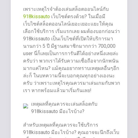
เพราะเหตุไรจำต้องเล่นสล็อตออนไลน์กับ
918kissauto
เว็บไซต์ตรงด้วย? ในเมื่อมี
เว็บไซต์สล็อตออนไลน์เยอะเยอะแยะให้คุณ
เลือกใช้บริการ เริ่มแรกเลย ผมต้องบอกก่อนว่า
918kissauto เป็นเว็บไซต์ที่เปิดให้บริการมา
นานกว่า 5 ปี มีฐานสมาชิกมากกว่า 700,000
user นี่ก็เลยเป็นการการันตีได้อย่างหนึ่งเลยล่ะ
ครับว่า พวกเราได้รับความเชื่อถือจากนักพนัน
มากแค่ไหน? แม้คุณอยากทราบเหตุผลอื่นๆอีก
ล่ะก็ ในบทความนี้จะบอกคุณทุกอย่างเองนะ
ครับ ว่าเพราะเหตุไรคุณควรมาเล่นเกมกับพวก
เรา หากพร้อมแล้วมาเริ่มกันเลย!
เหตุผลที่คุณควรจะเล่นสล็อตกับ
918kissauto มีอะไรบ้าง?
สำหรับเหตุผลที่คุณควรจะใช้บริการ
918kissauto มีอะไรบ้าง? คุณอาจจะนึกถึงเว็บ