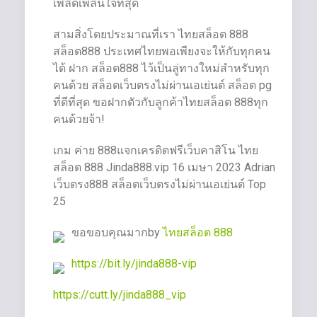
เพลิดเพลินใจที่สุด
สามสิ่งโดยประมาณที่เรา ไทยสล็อต 888
สล็อต888 ประเทศไทยพอเพียงจะให้กับทุกคน
ได้ ฝาก สล็อต888 ไว้เป็นลู่ทางใหม่สำหรับทุก
คนด้วย สล็อตเว็บตรงไม่ผ่านเอเย่นต์ สล็อต pg
ที่ดีที่สุด ขอฝากตัวกับลูกค้าไทยสล็อต 888ทุก
คนด้วยจ้า!
เกม ค่าย 888แจกเครดิตฟรีเว็บคาสิโน ไทย
สล็อต 888 Jinda888.vip 16 เมษา 2023 Adrian
เว็บตรง888 สล็อตเว็บตรงไม่ผ่านเอเย่นต์ Top
25
ขอขอบคุณมากby
ไทยสล็อต 888
https://bit.ly/jinda888-vip
https://cutt.ly/jinda888_vip