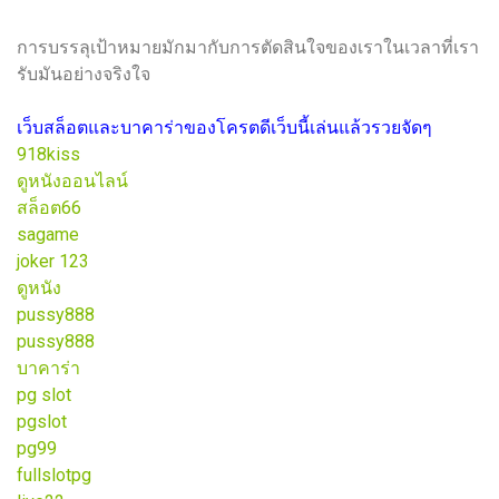
การบรรลุเป้าหมายมักมากับการตัดสินใจของเราในเวลาที่เรา
รับมันอย่างจริงใจ
เว็บสล็อตและบาคาร่าของโครตดีเว็บนี้เล่นแล้วรวยจัดๆ
918kiss
ดูหนังออนไลน์
สล็อต66
sagame
joker 123
ดูหนัง
pussy888
pussy888
บาคาร่า
pg slot
pgslot
pg99
fullslotpg