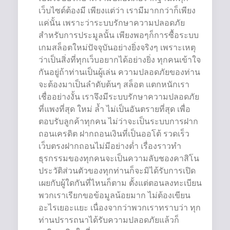
เว็บไซต์ต้องมี เพียงแต่ว่า เรามีมากกว่าก็เพียง
แค่นั้น เพราะว่าระบบรักษาความปลอดภัย
สำหรับการประมูลนั้น เพียงพอๆก็การซื้อระบบ
เกมสล็อตใหม่ปัจจุบันอย่างยิ่งจริงๆ เพราะเหตุ
ว่าเป็นสิ่งที่ทุกเว็บอยากได้อย่างยิ่ง ทุกคนเข้าใจ
กันอยู่ถ้าท่านเป็นผู้เล่น ความปลอดภัยของท่าน
จะต้องมาเป็นลำดับต้นๆ สล็อต แตกหนักเรา
เชื่ออย่างงั้น เราจึงมีระบบรักษาความปลอดภัย
ที่แพงที่สุด ใหม่ ล้ำ ไม่เป็นอันตรายที่สุด เพื่อ
ตอบรับลูกค้าทุกคน ไม่ว่าจะเป็นระบบการฝาก
ถอนเครดิต ฝากถอนเงินที่เป็นออโต้ รวดเร็ว
เว็บตรงฝากถอนไม่มีอย่างต่ำ เรื่องราวทำ
ธุรกรรมของทุกคนจะเป็นความลับชองคาสิโน
ประวัติส่วนตัวของทุกท่านก็จะมิได้รับการเปิด
เผยกับผู้ใดกันที่ไหนก็ตาม ตั้งแต่ตอนลงทะเบียน
พวกเราเรียกขอข้อมูลน้อยมาก ไม่ต้องเขียน
อะไรเยอะแยะ เนื่องจากว่าพวกเราทราบว่า ทุก
ท่านปรารถนาได้รับความปลอดภัยแล้วก็