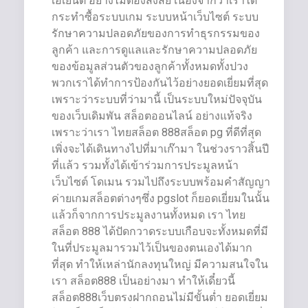
เอเย่นต์ อย่างไม่ต้องสงสัย เนื่องจากว่าเราได้
กระทำซื้อระบบเกม ระบบหน้าเว็บไซต์ ระบบ
รักษาความปลอดภัยของการทำธุรกรรมของ
ลูกค้า และการดูแลและรักษาความปลอดภัย
ของข้อมูลส่วนตัวของลูกค้าทั้งหมดทั้งปวง
พวกเราได้ทำการป้องกันไว้อย่างยอดเยี่ยมที่สุด
เพราะว่าระบบที่ว่ามานี้ เป็นระบบใหม่ปัจจุบัน
ของเว็บเดิมพัน สล็อตออนไลน์ อย่างแท้จริง
เพราะว่าเรา ไทยสล็อต 888สล็อต pg ที่ดีที่สุด
เพิ่งจะได้เดินทางไปที่มาเก๊ามา ในช่วงราวสิ้นปี
ที่แล้ว รวมทั้งได้เข้าร่วมการประมูลหน้า
เว็บไซต์ โดเมน รวมไปถึงระบบพร้อมคำสัญญา
ค่ายเกมสล็อตต่างๆซึ่ง pgslot ก็ยอดเยี่ยมในนั้น
แล้วก็จากการประมูลงานทั้งหมด เรา ไทย
สล็อต 888 ได้ปัดกวาดระบบเกือบจะทั้งหมดที่มี
ในที่ประมูลมารวมไว้เป็นของตนเองได้มาก
ที่สุด ทำให้เหล่านักลงทุนใหญ่ มีความสนใจใน
เรา สล็อต888 เป็นอย่างมา ทำให้เดี๋ยวนี้
สล็อต888เว็บตรงฝากถอนไม่มีขั้นต่ำ ยอดเยี่ยม