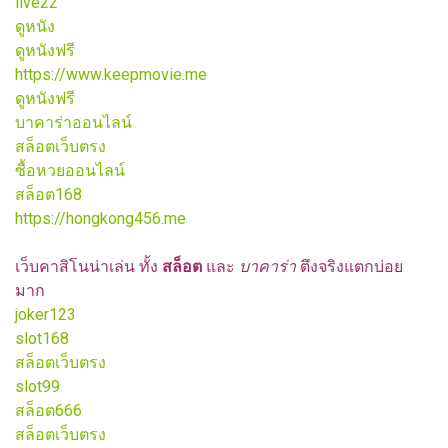
live22
ดูหนัง
ดูหนังฟรี
https://www.keepmovie.me
ดูหนังฟรี
บาคาร่าออนไลน์
สล็อตเว็บตรง
ซื้อหวยออนไลน์
สล็อต168
https://hongkong456.me
เว็บคาสิโนน่าเล่น ทั้ง
สล็อต
และ
บาคาร่า
ตึงจริงแตกบ่อย
มาก
joker123
slot168
สล็อตเว็บตรง
slot99
สล็อต666
สล็อตเว็บตรง