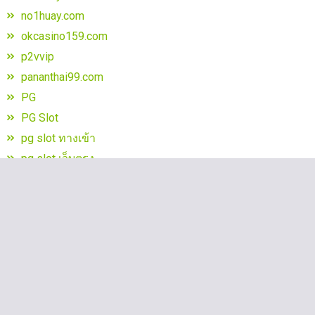
no1huay.com
okcasino159.com
p2vvip
pananthai99.com
PG
PG Slot
pg slot ทางเข้า
pg slot เว็บตรง
PG Slot เว็บใหม่
pg สล็อต
pg เว็บตรง
pg77
pg99
pgceo
pgfish