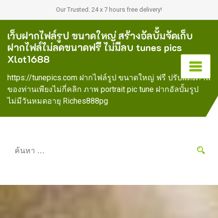
Our Trusted. 24 x 7 hours free delivery!
เว็บฝากไฟล์รูป ขนาดใหญ่ สร้างอัลบั้มจัดเก็บ
ฝากไฟล์ไม่ลดขนาดฟรี ไม่มีลบ tunes pics
Xlot1688
https://tunepics.com ฝากไฟล์รูป ขนาดใหญ่ ฟรี ปรับแต่งภาพ
ของท่านเพียงไม่กี่คลิก ภาพ portrait pic tune ฝากอัลบั้มรูป
ไม่มีวันหมดอายุ Riches888pg
ค้นหา
สำหรับ: