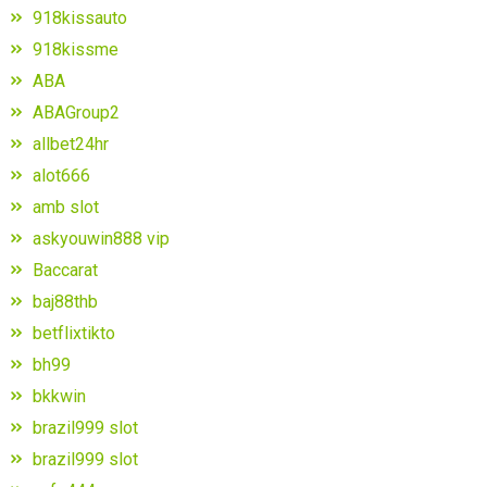
918kissauto
918kissme
ABA
ABAGroup2
allbet24hr
alot666
amb slot
askyouwin888 vip
Baccarat
baj88thb
betflixtikto
bh99
bkkwin
brazil999 slot
brazil999 slot