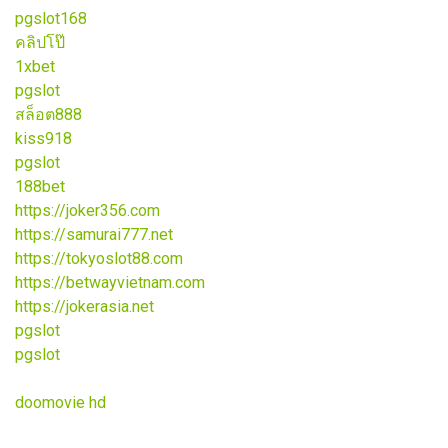
pgslot168
คลิปโป๊
1xbet
pgslot
สล็อต888
kiss918
pgslot
188bet
https://joker356.com
https://samurai777.net
https://tokyoslot88.com
https://betwayvietnam.com
https://jokerasia.net
pgslot
pgslot
doomovie hd