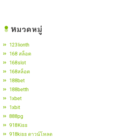
ห
มวดหมู่
123lionth
168 สล็อต
168slot
168สล็อต
188bet
188betth
1xbet
1xbit
888pg
918Kiss
918kiss ดาวน์โหลด