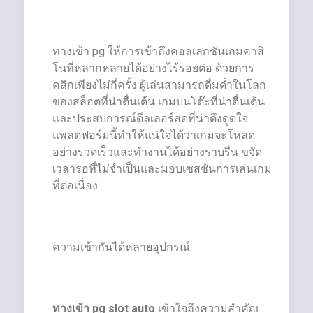
ทางเข้า pg ให้การเข้าถึงคอลเลกชันเกมคาสิ
โนที่หลากหลายได้อย่างไร้รอยต่อ ด้วยการ
คลิกเพียงไม่กี่ครั้ง ผู้เล่นสามารถดื่มด่ำในโลก
ของสล็อตที่น่าตื่นเต้น เกมบนโต๊ะที่น่าตื่นเต้น
และประสบการณ์ดีลเลอร์สดที่น่าดึงดูดใจ
แพลตฟอร์มนี้ทำให้แน่ใจได้ว่าเกมจะโหลด
อย่างรวดเร็วและทำงานได้อย่างราบรื่น ขจัด
เวลารอที่ไม่จำเป็นและมอบเซสชันการเล่นเกม
ที่ต่อเนื่อง
ความเข้ากันได้หลายอุปกรณ์:
ทางเข้า pg slot auto
เข้าใจถึงความสำคัญ