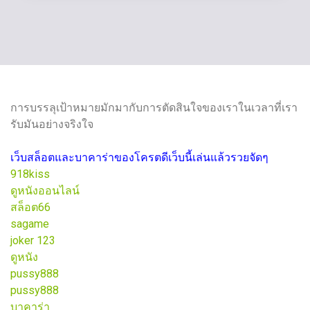
การบรรลุเป้าหมายมักมากับการตัดสินใจของเราในเวลาที่เรา
รับมันอย่างจริงใจ
เว็บสล็อตและบาคาร่าของโครตดีเว็บนี้เล่นแล้วรวยจัดๆ
918kiss
ดูหนังออนไลน์
สล็อต66
sagame
joker 123
ดูหนัง
pussy888
pussy888
บาคาร่า