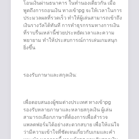
โอนเงินผ่านธนาคาร ในทำนองเดียวกัน เมื่อ
พูดถึงการถอนเงิน ทางเข้าpg จะให้เวลาในการ
ประมวลผลที่รวดเร็ว ทำให้ผู้เล่นสามารถเข้าถึง
เงินรางวัลได้ทันที การทำธุรกรรมทางการเงิน
ที่ราบรื่นเหล่านี้ช่วยประหยัดเวลาและความ
พยายาม ทำให้ประสบการณ์การเล่นเกมสนุก
ยิ่งขึ้น
รองรับภาษาและสกุลเงิน:
เพื่อตอบสนองผู้ชมต่างประเทศ ทางเข้าpg
รองรับหลายภาษาและหลายสกุลเงิน ผู้เล่น
สามารถเลือกภาษาที่ต้องการเพื่อสำรวจ
แพลตฟอร์มได้อย่างสะดวกสบาย เพื่อให้แน่ใจ
ว่ามีความเข้าใจที่ชัดเจนเกี่ยวกับเกมและคำ