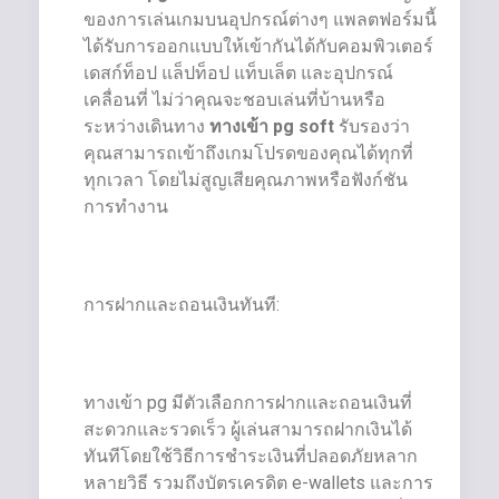
ของการเล่นเกมบนอุปกรณ์ต่างๆ แพลตฟอร์มนี้
ได้รับการออกแบบให้เข้ากันได้กับคอมพิวเตอร์
เดสก์ท็อป แล็ปท็อป แท็บเล็ต และอุปกรณ์
เคลื่อนที่ ไม่ว่าคุณจะชอบเล่นที่บ้านหรือ
ระหว่างเดินทาง
ทางเข้า pg soft
รับรองว่า
คุณสามารถเข้าถึงเกมโปรดของคุณได้ทุกที่
ทุกเวลา โดยไม่สูญเสียคุณภาพหรือฟังก์ชัน
การทำงาน
การฝากและถอนเงินทันที:
ทางเข้า pg มีตัวเลือกการฝากและถอนเงินที่
สะดวกและรวดเร็ว ผู้เล่นสามารถฝากเงินได้
ทันทีโดยใช้วิธีการชำระเงินที่ปลอดภัยหลาก
หลายวิธี รวมถึงบัตรเครดิต e-wallets และการ