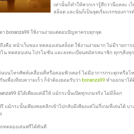
เท่านั้นก็ทำให้พวกเรารู้สึกว่านี่แหละ 
สล็อต และนั่นก็เป็นจุดเริ่มแรกของกา
รมดา bonanza99 ใช้งานง่ายแต่ตอบปัญหาครบทุกจุด
ึงคือ หน้าเว็บของ ทดลองเล่นสล็อต ใช้งานง่ายมาก ไม่มีรายการ
สิโน ทดสอบเล่น โปรโมชั่น และลงทะเบียนสมัครสมาชิก ทุกๆสิ่งทุก
เล่นบนโทรศัพท์เคลื่อนที่หรือคอมพิวเตอร์ ไม่มีอาการกระตุกหร
นเพื่อเทียบความเร็ว ก็จำต้องยอมรับว่า
bonanza99
ทำออกมาได้ดิ
za99 มิได้เพียงแค่มีให้ แม้กระนั้นเปิดทุกเกมจริง ไม่มีล็อก
ี แม้กระนั้นเพียงพอคลิกเข้าไปกลับมีเพียงแค่ไม่กี่เกมที่เล่นได้ บ
ย
รถทดลองเล่นฟรีได้ทันที