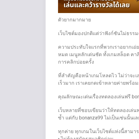
ตัวยากมากมาย
เว็บไซต์มองปกติแต่ว่าฟังก์ชันไม่ธร
ความประทับใจแรกที่พวกเราอยากเอ่ยถ
หมด เมนูหลักเด่นชัด ทั้งเกมสล็อต คา
การคลิกบ่อยครั้ง
ที่สำคัญคือหน้าเกมโหลดไว ไม่ว่าจะ
เร็วมาก เราเคยกดเข้าหลายค่ายพร้อมกั
คุณลักษณะเด่นเรื่องทดลองเล่นฟรี bonan
เว็บหลายที่ชอบเขียนว่าให้ทดลองเล่นฟร
ซ้ำ แต่กับ bonanza99 ไม่เป็นเช่นนั้นเล
ทุกค่าย ทุกเกมในเว็บไซต์แห่งนี้สามา
• ไม่ต้องสมัครสมาชิกก่อน