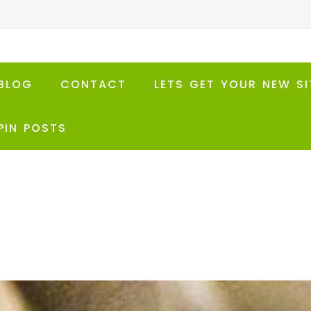
BLOG
CONTACT
LETS GET YOUR NEW SI
PIN POSTS