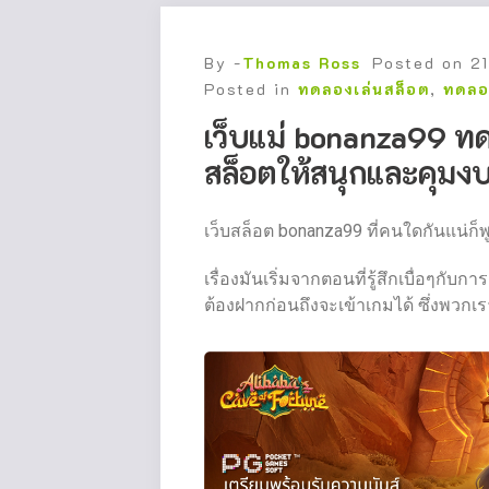
By -
Thomas Ross
Posted on
2
Posted in
ทดลองเล่นสล็อต
,
ทดลอ
เว็บแม่ bonanza99 ท
สล็อตให้สนุกและคุมง
เว็บสล็อต bonanza99 ที่คนใดกันแน่ก็
เรื่องมันเริ่มจากตอนที่รู้สึกเบื่อๆก
ต้องฝากก่อนถึงจะเข้าเกมได้ ซึ่งพวกเ