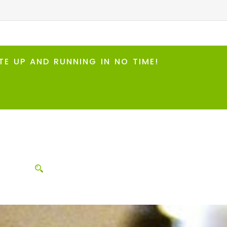
TE UP AND RUNNING IN NO TIME!