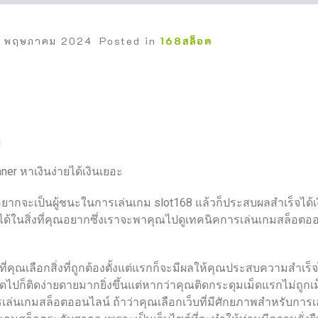
9 พฤษภาคม 2024
Posted in
168สล็อต
d
nner หาเงินง่ายได้เงินเยอะ
ุณอยากจะเป็นผู้ชนะในการเล่นเกม slot168 แล้วก็ประสบผลสำเร็จได้
ด้ในสิ่งที่คุณอยากซึ่งเราจะพาคุณไปดูเทคนิคการเล่นเกมสล็อตออนไ
ารที่คุณเลือกสิ่งที่ถูกต้องตั้งแต่แรกก็จะมีผลให้คุณประสบความสำเร
ดไปก็ติดง่ายดายมากยิ่งขึ้นแต่หากว่าคุณติดกระดุมเม็ดแรกไม่ถูกเม็
รเล่นเกมสล็อตออนไลน์ ถ้าว่าคุณเลือกเว็บที่มีศักยภาพสำหรับการเล