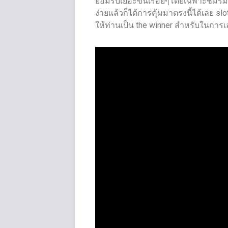
ยอมรับเยอะขึ้นเรื่อยๆโดยเฉพาะชมรมเ
ง่ายแล้วก็ได้การคุ้มมาตรงนี้ได้เลย 
ให้ท่านเป็น the winner สำหรับในการเ