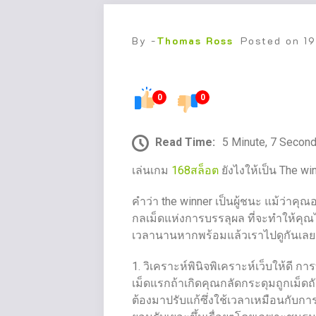
By -
Thomas Ross
Posted on
1
0
0
Read Time:
5 Minute, 7 Secon
เล่นเกม
168สล็อต
ยังไงให้เป็น The wi
คำว่า the winner เป็นผู้ชนะ แม้ว่าค
กลเม็ดแห่งการบรรลุผล ที่จะทำให้คุณไ
เวลานานหากพร้อมแล้วเราไปดูกันเลย
1. วิเคราะห์พินิจพิเคราะห์เว็บให้ดี ก
เม็ดแรกถ้าเกิดคุณกลัดกระดุมถูกเม็ดถั
ต้องมาปรับแก้ซึ่งใช้เวลาเหมือนกับกา