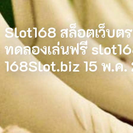
Slot168 สล็อตเว็บตรงไ
ทดลองเล่นฟรี slot168 
168Slot.biz 15 พ.ค