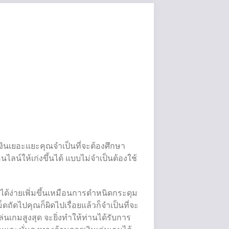
เงินเยอะแยะคุณจำเป็นที่จะต้องศึกษา
ลน์ให้เก่งขึ้นได้ แบบไม่จำเป็นต้องใช้
็จได้ง่ายเพิ่มขึ้นเหมือนการตำหนิดกระดุม
ดถัดไปคุณก็ผิดไปเรื่อยแล้วก็จำเป็นที่จะ
่นเกมสูงสุด จะยิ่งทำให้ท่านได้รับการ