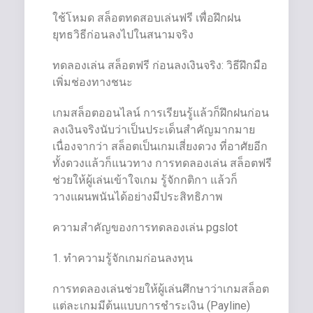
ใช้โหมด สล็อตทดสอบเล่นฟรี เพื่อฝึกฝน
ยุทธวิธีก่อนลงไปในสนามจริง
ทดลองเล่น สล็อตฟรี ก่อนลงเงินจริง: วิธีฝึกมือ
เพิ่มช่องทางชนะ
เกมสล็อตออนไลน์ การเรียนรู้แล้วก็ฝึกฝนก่อน
ลงเงินจริงนับว่าเป็นประเด็นสำคัญมากมาย
เนื่องจากว่า สล็อตเป็นเกมเสี่ยงดวง ที่อาศัยอีก
ทั้งดวงแล้วก็แนวทาง การทดลองเล่น สล็อตฟรี
ช่วยให้ผู้เล่นเข้าใจเกม รู้จักกติกา แล้วก็
วางแผนพนันได้อย่างมีประสิทธิภาพ
ความสำคัญของการทดลองเล่น pgslot
1. ทำความรู้จักเกมก่อนลงทุน
การทดลองเล่นช่วยให้ผู้เล่นศึกษาว่าเกมสล็อต
แต่ละเกมมีต้นแบบการชำระเงิน (Payline)