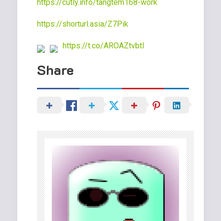
https://cutly.info/tangtem168-work
https://shorturl.asia/Z7Pik
https://t.co/AROAZtvbtI
Share