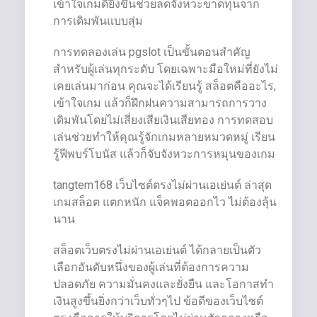
เข้าใจเกมดียิ่งขึ้นช่วยลดจังหวะขาดทุนจาก
การเดิมพันแบบสุ่ม
การทดลองเล่น pgslot เป็นขั้นตอนสำคัญ
สำหรับผู้เล่นทุกระดับ โดยเฉพาะมือใหม่ที่ยังไม่
เคยเล่นมาก่อน คุณจะได้เรียนรู้ สล็อตคืออะไร,
เข้าใจเกม แล้วก็ฝึกฝนความสามารถการวาง
เดิมพันโดยไม่เสี่ยงเสียเงินเสียทอง การทดสอบ
เล่นช่วยทำให้คุณรู้จักเกมหลายหมวดหมู่ เรียน
รู้ฟีพบร์โบนัส แล้วก็จับจังหวะการหมุนของเกม
tangtem168 เว็บไซต์ตรงไม่ผ่านเอเย่นต์ ล่าสุด
เกมสล็อต แตกหนัก แจ็คพอตออกไว ไม่ต้องลุ้น
นาน
สล็อตเว็บตรงไม่ผ่านเอเย่นต์ ได้กลายเป็นตัว
เลือกอันดับหนึ่งของผู้เล่นที่ต้องการความ
ปลอดภัย ความมั่นคงและยั่งยืน และโอกาสทำ
เงินสูงขึ้นยิ่งกว่าเว็บทั่วๆไป ข้อดีของเว็บไซต์