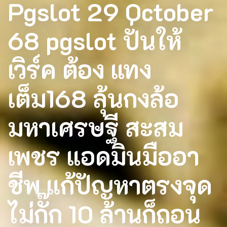
Pgslot 29 October
68 pgslot ปั่นให้
เวิร์ค ต้อง แทง
เต็ม168 ลุ้นกงล้อ
มหาเศรษฐี สะสม
เพชร แอดมินมืออา
ชีพ แก้ปัญหาตรงจุด
ไม่กั๊ก 10 ล้านก็ถอน