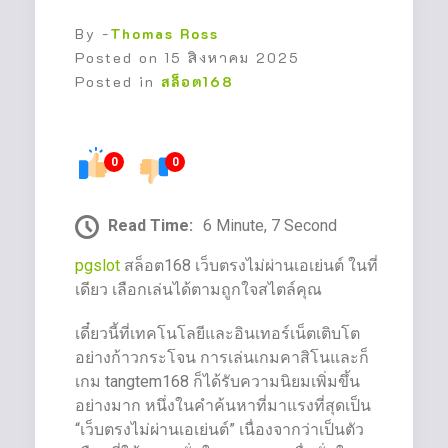
By -
Thomas Ross
Posted on
15 สิงหาคม 2025
Posted in
สล็อต168
0
0
Read Time:
6 Minute, 7 Second
pgslot
สล็อต168 เว็บตรงไม่ผ่านเอเย่นต์ ในที่
เดียว เลือกเล่นได้ตามถูกใจสไตล์คุณ
เดี๋ยวนี้ที่เทคโนโลยีและอินเทอร์เน็ตเติบโต
อย่างก้าวกระโจน การเล่นเกมคาสิโนและก็
เกม tangtem168 ก็ได้รับความนิยมเพิ่มขึ้น
อย่างมาก หนึ่งในคำค้นหาที่มาแรงที่สุดเป็น
“เว็บตรงไม่ผ่านเอเย่นต์” เนื่องจากว่าเป็นตัว