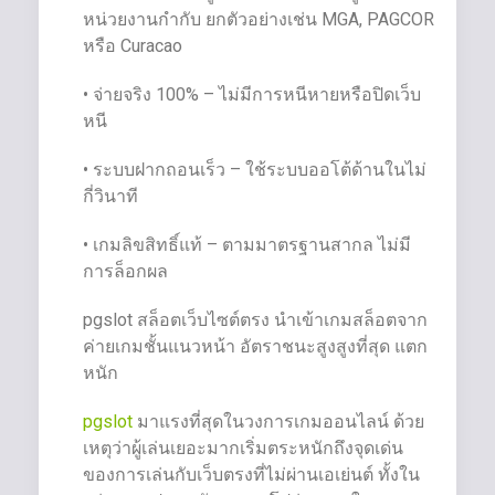
หน่วยงานกำกับ ยกตัวอย่างเช่น MGA, PAGCOR
หรือ Curacao
• จ่ายจริง 100% – ไม่มีการหนีหายหรือปิดเว็บ
หนี
• ระบบฝากถอนเร็ว – ใช้ระบบออโต้ด้านในไม่
กี่วินาที
• เกมลิขสิทธิ์แท้ – ตามมาตรฐานสากล ไม่มี
การล็อกผล
pgslot สล็อตเว็บไซต์ตรง นำเข้าเกมสล็อตจาก
ค่ายเกมชั้นแนวหน้า อัตราชนะสูงสูงที่สุด แตก
หนัก
pgslot
มาแรงที่สุดในวงการเกมออนไลน์ ด้วย
เหตุว่าผู้เล่นเยอะมากเริ่มตระหนักถึงจุดเด่น
ของการเล่นกับเว็บตรงที่ไม่ผ่านเอเย่นต์ ทั้งใน