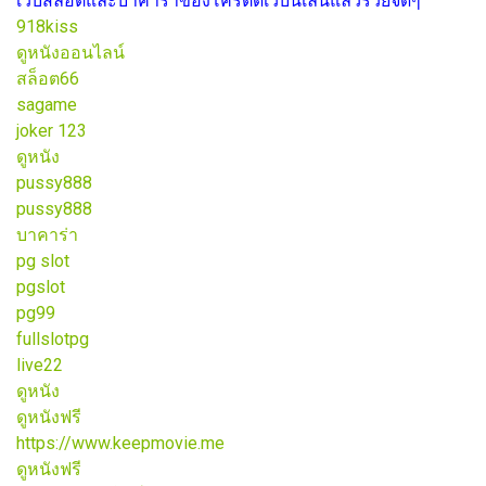
เว็บสล็อตและบาคาร่าของโครตดีเว็บนี้เล่นแล้วรวยจัดๆ
918kiss
ดูหนังออนไลน์
สล็อต66
sagame
joker 123
ดูหนัง
pussy888
pussy888
บาคาร่า
pg slot
pgslot
pg99
fullslotpg
live22
ดูหนัง
ดูหนังฟรี
https://www.keepmovie.me
ดูหนังฟรี