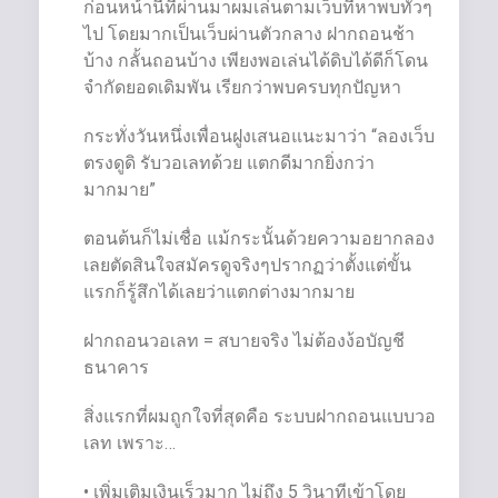
ก่อนหน้านี้ที่ผ่านมาผมเล่นตามเว็บที่หาพบทั่วๆ
ไป โดยมากเป็นเว็บผ่านตัวกลาง ฝากถอนช้า
บ้าง กลั้นถอนบ้าง เพียงพอเล่นได้ดิบได้ดีก็โดน
จำกัดยอดเดิมพัน เรียกว่าพบครบทุกปัญหา
กระทั่งวันหนึ่งเพื่อนฝูงเสนอแนะมาว่า “ลองเว็บ
ตรงดูดิ รับวอเลทด้วย แตกดีมากยิ่งกว่า
มากมาย”
ตอนต้นก็ไม่เชื่อ แม้กระนั้นด้วยความอยากลอง
เลยตัดสินใจสมัครดูจริงๆปรากฏว่าตั้งแต่ขั้น
แรกก็รู้สึกได้เลยว่าแตกต่างมากมาย
ฝากถอนวอเลท = สบายจริง ไม่ต้องง้อบัญชี
ธนาคาร
สิ่งแรกที่ผมถูกใจที่สุดคือ ระบบฝากถอนแบบวอ
เลท เพราะ…
• เพิ่มเติมเงินเร็วมาก ไม่ถึง 5 วินาทีเข้าโดย