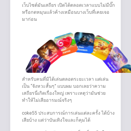
เว็บไซต์มันเสถียร เปิดได้ตลอดเวลาแบบไม่มีบั๊ก
หรือกดหมุนแล้วค้างเหมือนบางเว็บที่เคยเจอ
มาก่อน
สำหรับคนที่มิได้เล่นตลอดระยะเวลา แต่เล่น
เป็น “จังหวะสั้นๆ” แบบผม บอกเลยว่าความ
เสถียรนี่เกิดเรื่องใหญ่ เพราะเหตุว่ามันช่วย
ทำให้ไม่เสียอารมณ์จริงๆ
coke55 ประสบการณ์การเล่นแต่ละครั้ง ได้บ้าง
เสียบ้าง แต่ว่าบันเทิงใจและก็คุมได้