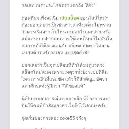
วอเลท เพราะอะไรอัตราแตกถึง “ดีจัง”
ตอนที่ผมเพิ่งจะเริ่ม
เล่นสล็อต
ออนไลน์ใหม่ๆ
ต้องบอกเลยว่าเป็นช่วงๆเวลาที่งงเต็ก ไม่ทราบ
ว่าควรเริ่มจากเว็บไหน เกมอะไรแตกง่าย หรือ
แม้แต่ระบบฝากถอนควรใช้แบบไหนก็ไม่มั่นใจ
จนกระทั่งได้ลองเล่นกับ สล็อตเว็บตรง ไม่ผ่าน
เอเย่นต์ รองรับวอเลท แบบสุดกำลัง
บอกเลยว่าเป็นจุดเปลี่ยนที่ทำให้ผมดูแวดวง
สล็อตใหม่หมด เพราะเหตุว่าทั้งยังระบบที่ลื่น
ไหล การเงินที่แจ่มชัด แล้วก็ที่สำคัญ… อัตรา
แตกดีกระทั่งรู้สึกว่า “นี่สิของแท้”
นี่เป็นประสบการณ์แบบเจาะลึก ที่ต้องการแบ่ง
ปันให้คนที่กำลังมองหาเว็บดีๆไว้เล่นนะครับ
จุดเริ่มของการลอง coke55 จริงๆ