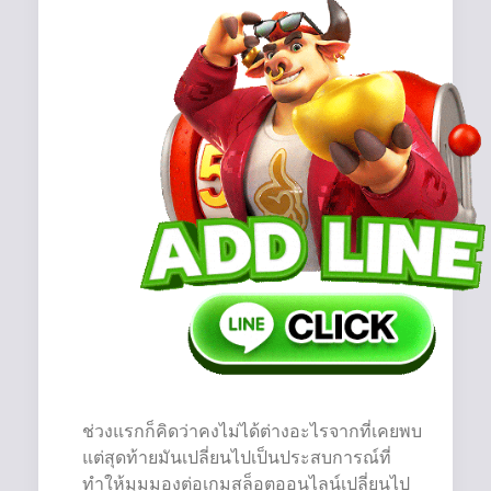
ช่วงแรกก็คิดว่าคงไม่ได้ต่างอะไรจากที่เคยพบ
แต่สุดท้ายมันเปลี่ยนไปเป็นประสบการณ์ที่
ทำให้มุมมองต่อเกมสล็อตออนไลน์เปลี่ยนไป