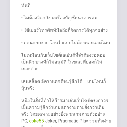
ทันที
• ไม่ต้องวิตกกังวลเรื่องบัญชีธนาคารล่ม
• ใช้เบอร์โทรศัพท์มือถือก็จัดการได้ทุกๆอย่าง
• ถอนออกง่าย โอนไวแบบไม่ต้องคอยแอดไม่น
ไม่เหมือนกับเว็บไซต์เอเย่นต์ที่จำต้องรอคอย
เป็นคิว บางทีก็ไม่อนุมัติ ในขณะที่ยอดก็ไม่
เยอะด้วย
เล่นสล็อต อัตราแตกดีจนรู้สึกได้ – เกมไหนก็
ลุ้นจริง
หนึ่งในสิ่งที่ทำให้ย้ายมาเล่นเว็บไซต์ตรงถาวร
เป็นความรู้สึกว่าเกมแตกง่ายดายยิ่งกว่าเดิม
จริง โดยเฉพาะอย่างยิ่งพวกเกมค่ายดังอย่าง
PG,
coke55
Joker, Pragmatic Play รวมทั้งค่าย