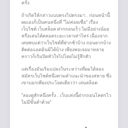
ครั้ง
ถ้าเกิดให้กล่าวแบบตรงไปตรงมา… ก่อนหน้านี้
ผมเองก็เป็นคนหนึ่งที่ “ไม่ค่อยเชื่อ” เรื่อง
เว็บไซต์ เว็บสล็อต ฝากถอนเร็ว ไม่มีอย่างน้อย
หรือเล่นได้ตลอดระยะเวลาเท่าไหร่ เนื่องจาก
เคยพบแต่ว่าเว็บไซต์ที่ฝากช้าบ้าง ถอนยากบ้าง
ติดต่อแอดมินมิได้บ้าง เพียงพอเจอมาหลาย
คราวก็เริ่มปิดหัวใจไปโดยไม่รู้สึกตัว
แต่เรื่องมันเริ่มแปลงในระหว่างที่ผมได้ลอง
สมัครเว็บไซต์หนึ่งตามคำแนะนำของสหาย ซึ่ง
เขาบอกเพียงประโยคเดียวว่า เล่นสล็อต
“ลองดูสักหนึ่งครั้ง… เว็บแห่งนี้ฝากถอนโคตรไว
ไม่มีขั้นต่ำด้วย”