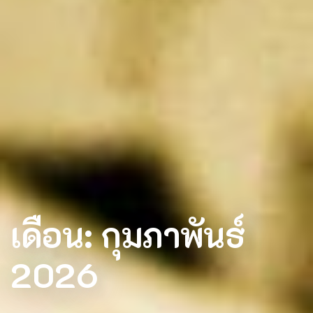
เดือน:
กุมภาพันธ์
2026