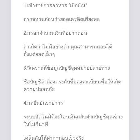
1.เข้ารายการอาหาร “เบิกเงิน”
ตรวจทานก่อนว่ายอดเครดิตเพียงพอ
2.กรอกจำนวนเงินที่อยากถอน
ถ้าเกิดว่าไม่มีอย่างต่ำ คุณสามารถถอนได้
ตั้งแต่ยอดเล็กๆ
3.วิเคราะห์ข้อมูลบัญชีจุดหมายปลายทาง
ชื่อบัญชีจำต้องตรงกับชื่อลงทะเบียนเพื่อให้เกิด
ความปลอดภัย
4.กดยืนยันรายการ
ระบบอัตโนมัติจะโอนเงินกลับฝากบัญชีคุณข้าง
ในไม่กี่นาที
เคล็ดลับให้ฝาก–ถอนเร็วจริง