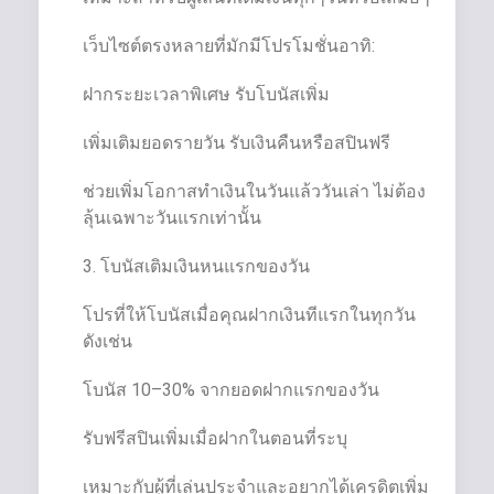
เว็บไซต์ตรงหลายที่มักมีโปรโมชั่นอาทิ:
ฝากระยะเวลาพิเศษ รับโบนัสเพิ่ม
เพิ่มเติมยอดรายวัน รับเงินคืนหรือสปินฟรี
ช่วยเพิ่มโอกาสทำเงินในวันแล้ววันเล่า ไม่ต้อง
ลุ้นเฉพาะวันแรกเท่านั้น
3. โบนัสเติมเงินหนแรกของวัน
โปรที่ให้โบนัสเมื่อคุณฝากเงินทีแรกในทุกวัน
ดังเช่น
โบนัส 10–30% จากยอดฝากแรกของวัน
รับฟรีสปินเพิ่มเมื่อฝากในตอนที่ระบุ
เหมาะกับผู้ที่เล่นประจำและอยากได้เครดิตเพิ่ม