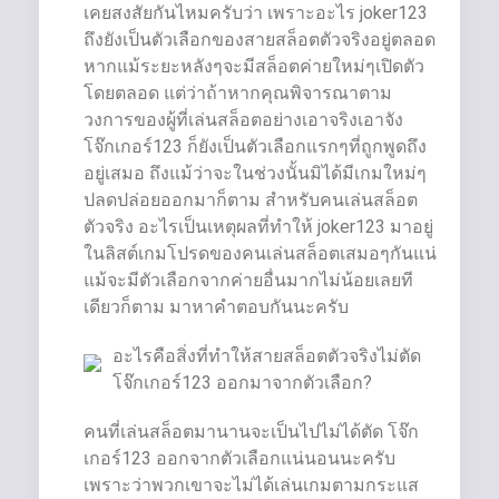
เคยสงสัยกันไหมครับว่า เพราะอะไร joker123
ถึงยังเป็นตัวเลือกของสายสล็อตตัวจริงอยู่ตลอด
หากแม้ระยะหลังๆจะมีสล็อตค่ายใหม่ๆเปิดตัว
โดยตลอด แต่ว่าถ้าหากคุณพิจารณาตาม
วงการของผู้ที่เล่นสล็อตอย่างเอาจริงเอาจัง
โจ๊กเกอร์123 ก็ยังเป็นตัวเลือกแรกๆที่ถูกพูดถึง
อยู่เสมอ ถึงแม้ว่าจะในช่วงนั้นมิได้มีเกมใหม่ๆ
ปลดปล่อยออกมาก็ตาม สำหรับคนเล่นสล็อต
ตัวจริง อะไรเป็นเหตุผลที่ทำให้ joker123 มาอยู่
ในลิสต์เกมโปรดของคนเล่นสล็อตเสมอๆกันแน่
แม้จะมีตัวเลือกจากค่ายอื่นมากไม่น้อยเลยที
เดียวก็ตาม มาหาคำตอบกันนะครับ
อะไรคือสิ่งที่ทำให้สายสล็อตตัวจริงไม่ตัด
โจ๊กเกอร์123 ออกมาจากตัวเลือก?
คนที่เล่นสล็อตมานานจะเป็นไปไม่ได้ตัด โจ๊ก
เกอร์123 ออกจากตัวเลือกแน่นอนนะครับ
เพราะว่าพวกเขาจะไม่ได้เล่นเกมตามกระแส