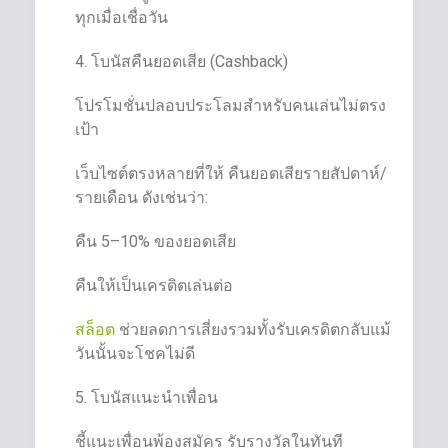
ทุกเมื่อเชื่อวัน
4. โบนัสคืนยอดเสีย (Cashback)
โปรโมชั่นปลอบประโลมสำหรับคนเล่นไม่ตรง
เป้า
เว็บไซต์ตรงหลายที่ให้ คืนยอดเสียรายสัปดาห์/
รายเดือน ดังเช่นว่า:
คืน 5–10% ของยอดเสีย
คืนให้เป็นเครดิตเล่นต่อ
สล็อต
ช่วยลดการเสี่ยงรวมทั้งรับเครดิตกลับแม้
วันนั้นจะโชคไม่ดี
5. โบนัสแนะนำเพื่อน
ชี้แนะเพื่อนพ้องสมัคร รับรางวัลในทันที