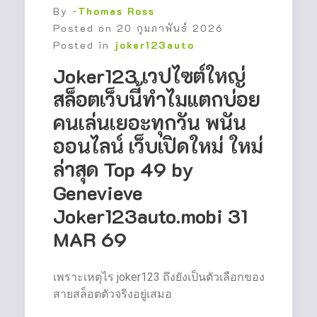
By -
Thomas Ross
Posted on
20 กุมภาพันธ์ 2026
Posted in
joker123auto
Joker123 เวปไซต์ใหญ่
สล็อตเว็บนี้ทำไมแตกบ่อย
คนเล่นเยอะทุกวัน พนัน
ออนไลน์ เว็บเปิดใหม่ ใหม่
ล่าสุด Top 49 by
Genevieve
Joker123auto.mobi 31
MAR 69
เพราะเหตุไร joker123 ถึงยังเป็นตัวเลือกของ
สายสล็อตตัวจริงอยู่เสมอ