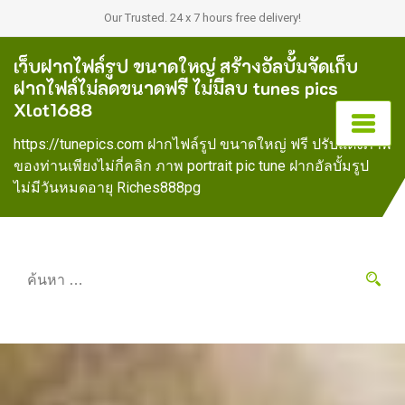
Our Trusted. 24 x 7 hours free delivery!
เว็บฝากไฟล์รูป ขนาดใหญ่ สร้างอัลบั้มจัดเก็บ
ฝากไฟล์ไม่ลดขนาดฟรี ไม่มีลบ tunes pics
Xlot1688
https://tunepics.com ฝากไฟล์รูป ขนาดใหญ่ ฟรี ปรับแต่งภาพ
ของท่านเพียงไม่กี่คลิก ภาพ portrait pic tune ฝากอัลบั้มรูป
ไม่มีวันหมดอายุ Riches888pg
ค้นหา
สำหรับ: