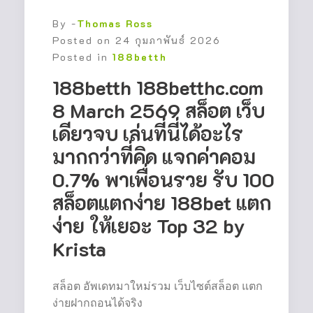
By -
Thomas Ross
Posted on
24 กุมภาพันธ์ 2026
Posted in
188betth
188betth 188betthc.com
8 March 2569 สล็อต เว็บ
เดียวจบ เล่นที่นี่ได้อะไร
มากกว่าที่คิด แจกค่าคอม
0.7% พาเพื่อนรวย รับ 100
สล็อตแตกง่าย 188bet แตก
ง่าย ให้เยอะ Top 32 by
Krista
สล็อต อัพเดทมาใหม่รวม เว็บไซต์สล็อต แตก
ง่ายฝากถอนได้จริง