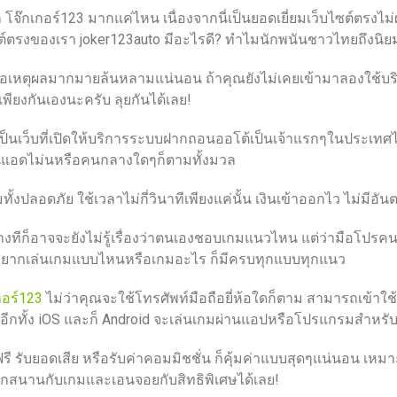
โจ๊กเกอร์123 มากแค่ไหน เนื่องจากนี่เป็นยอดเยี่ยมเว็บไซต์ตรงไม่ผ
ซต์ตรงของเรา joker123auto มีอะไรดี? ทำไมนักพนันชาวไทยถึงนิ
อเหตุผลมากมายล้นหลามแน่นอน ถ้าคุณยังไม่เคยเข้ามาลองใช้บริก
ยงกันเองนะครับ ลุยกันได้เลย!
เป็นเว็บที่เปิดให้บริการระบบฝากถอนออโต้เป็นเจ้าแรกๆในประ
่านแอดไม่นหรือคนกลางใดๆก็ตามทั้งมวล
งปลอดภัย ใช้เวลาไม่กี่วินาทีเพียงแค่นั้น เงินเข้าออกไว ไม่มีอ
งทีก็อาจจะยังไม่รู้เรื่องว่าตนเองชอบเกมแนวไหน แต่ว่ามือโปรคน
ะอยากเล่นเกมแบบไหนหรือเกมอะไร ก็มีครบทุกแบบทุกแนว
กอร์123
ไม่ว่าคุณจะใช้โทรศัพท์มือถือยี่ห้อใดก็ตาม สามารถเข้าใช
บอีกทั้ง iOS และก็ Android จะเล่นเกมผ่านแอปหรือโปรแกรมสำหรับ
ิตฟรี รับยอดเสีย หรือรับค่าคอมมิชชั่น ก็คุ้มค่าแบบสุดๆแน่นอน เห
นุกสนานกับเกมและเอนจอยกับสิทธิพิเศษได้เลย!