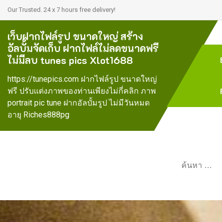
Our Trusted. 24 x 7 hours free delivery!
เว็บฝากไฟล์รูป ขนาดใหญ่ สร้าง
อัลบั้มจัดเก็บ ฝากไฟล์ไม่ลดขนาดฟรี
ไม่มีลบ tunes pics Xlot1688
https://tunepics.com ฝากไฟล์รูป ขนาดใหญ่
ฟรี ปรับแต่งภาพของท่านเพียงไม่กี่คลิก ภาพ
portrait pic tune ฝากอัลบั้มรูป ไม่มีวันหมด
อายุ Riches888pg
ค้นหา
สำหรับ: