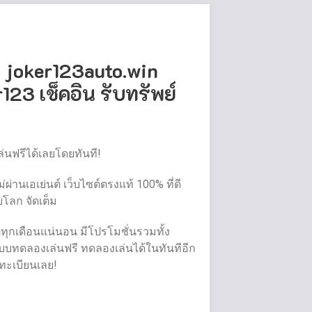
h joker123auto.win
23 เช็คอิน รับทรัพย์
่นฟรีได้เลยโดยทันที!
่านเอเย่นต์ เว็บไซต์ตรงแท้ 100% ที่ดี
โลก จัดเต็ม
ุกเดือนแน่นอน มีโปรโมชั่นรวมทั้ง
ะบบทดลองเล่นฟรี ทดลองเล่นได้ในทันทีอีก
ลงทะเบียนเลย!