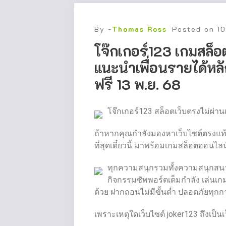
By -
Thomas Ross
Posted on
1
โจ๊กเกอร์123 เกมสล็อ
แนะนำเพื่อนรายได้หลั
ฟรี 13 พ.ย. 68
โจ๊กเกอร์123 สล็อตเว็บตรงไม่ผ่าน
ถ้าหากคุณกำลังมองหาเว็บไซต์ตรงแท้ 10
ที่สุดเดี๋ยวนี้ มาพร้อมเกมสล็อตออน
ทุกความสนุกรวมทั้งความสนุกสนาน
กิจกรรมซัพพอร์ตเต็มกำลัง เล่นเก
ด้วย ฝากถอนไม่มีขั้นต่ำ ปลอดภัยทุกการเ
เพราะเหตุใดเว็บไซต์ joker123 ถึงเป็น