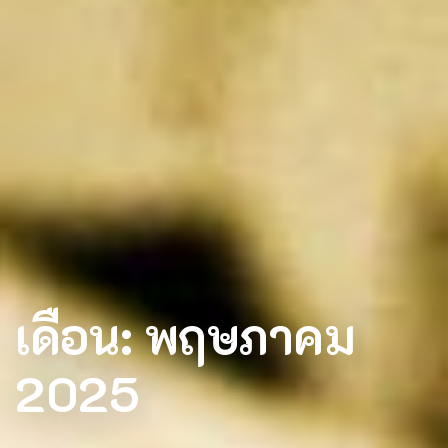
เดือน:
พฤษภาคม
2025