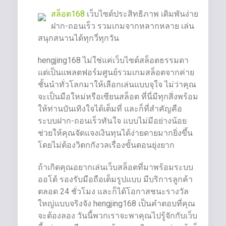
สล็อต168
เว็บไซต์ประสิทธิภาพ เดิมพันง่าย
ฝาก-ถอนเร็ว รวมเกมจากหลากหลาย เล่น
สนุกสนานได้ทุกวี่ทุกวัน
hengjing168 ไม่ใช่แค่เว็บไซต์สล็อตธรรมดา
แต่เป็นแพลตฟอร์มศูนย์รวมเกมสล็อตจากค่าย
ชั้นนำทั่วโลกมาให้เลือกเล่นแบบจุใจ ไม่ว่าคุณ
จะเป็นมือใหม่หรือเซียนสล็อต ที่นี่มีทุกสิ่งพร้อม
ให้ท่านบันเทิงใจได้เต็มที่ และก็ที่สำคัญคือ
ระบบฝาก-ถอนเร็วทันใจ แบบไม่มีอย่างน้อย
ช่วยให้คุณจัดแจงเงินทุนได้ง่ายดายมากยิ่งขึ้น
โดยไม่ต้องวิตกกังวลเรื่องขั้นตอนยุ่งยาก
ถ้าเกิดคุณอยากเล่นเว็บสล็อตที่มาพร้อมระบบ
ออโต้ รองรับมือถือเต็มรูปแบบ มีบริการลูกค้า
ตลอด 24 ชั่วโมง และก็ได้โอกาสชนะรางวัล
ใหญ่แบบจริงจัง hengjing168 เป็นคำตอบที่คุณ
จะต้องลอง วันนี้พวกเราจะพาคุณไปรู้จักกับเว็บ