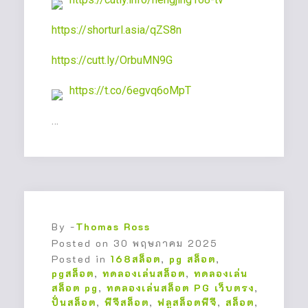
https://shorturl.asia/qZS8n
https://cutt.ly/OrbuMN9G
https://t.co/6egvq6oMpT
…
By -
Thomas Ross
Posted on
30 พฤษภาคม 2025
Posted in
168สล็อต
,
pg สล็อต
,
pgสล็อต
,
ทดลองเล่นสล็อต
,
ทดลองเล่น
สล็อต pg
,
ทดลองเล่นสล็อต PG เว็บตรง
,
ปั่นสล็อต
,
พีจีสล็อต
,
ฟลูสล็อตพีจี
,
สล็อต
,