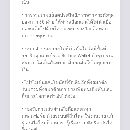
เป็น
• การรวมเกมสล็อตประสิทธิภาพจากค่ายดังสุด
ยอดกว่า 30 ค่าย ให้ท่านเลือกเล่นได้ไม่น่าเบื่อ
และก็เต็มไปด้วยโอกาสชนะรางวัลแจ็คพอต
แตกง่ายทุกๆวัน
• ระบบฝาก-ถอนออโต้ที่เร็วทันใจ ไม่มีขั้นต่ำ
รองรับทุกแบงค์รวมทั้ง True Wallet ทำธุรกรรม
สะดวก ไม่เป็นอันตราย มั่นอกมั่นใจได้ทุกยอด
เงิน
• โปรโมชั่นและโบนัสที่จัดเต็มอีกทั้งสมาชิก
ใหม่รวมทั้งสมาชิกเก่า ช่วยเพิ่มทุนเดิมพันและ
ก็ขยายโอกาสทำเงินได้จริง
• รองรับการเล่นผ่านมือถือและก็ทุก
แพลตฟอร์ม ด้วยระบบที่ลื่นไหล ใช้งานง่าย แม้
ผู้เล่นมือใหม่ก็สามารถรู้เรื่องรวมทั้งเริ่มเล่นได้
ในทันที