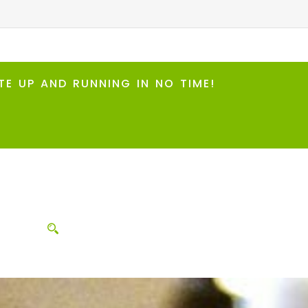
TE UP AND RUNNING IN NO TIME!