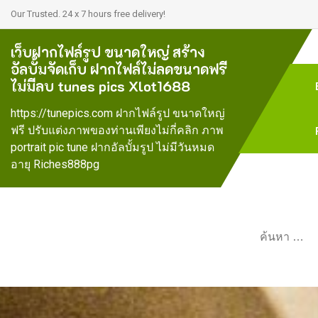
Our Trusted. 24 x 7 hours free delivery!
เว็บฝากไฟล์รูป ขนาดใหญ่ สร้าง
อัลบั้มจัดเก็บ ฝากไฟล์ไม่ลดขนาดฟรี
ไม่มีลบ tunes pics Xlot1688
https://tunepics.com ฝากไฟล์รูป ขนาดใหญ่
ฟรี ปรับแต่งภาพของท่านเพียงไม่กี่คลิก ภาพ
portrait pic tune ฝากอัลบั้มรูป ไม่มีวันหมด
อายุ Riches888pg
ค้นหา
สำหรับ: