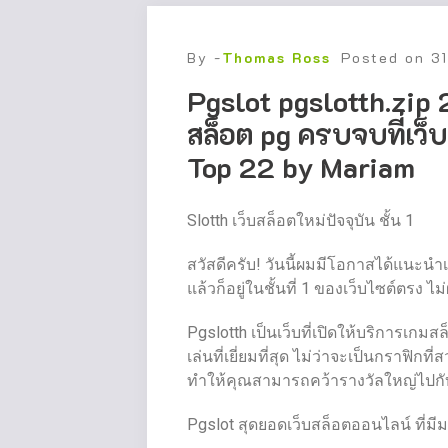
By -
Thomas Ross
Posted on
3
Pgslot pgslotth.zi
สล็อต pg ครบจบที่เว็บ
Top 22 by Mariam
Slotth เว็บสล็อตใหม่ปัจจุบัน ชั้น 1
สวัสดีครับ! วันนี้ผมมีโอกาสได้แนะนำเ
แล้วก็อยู่ในชั้นที่ 1 ของเว็บไซต์ตรง 
Pgslotth เป็นเว็บที่เปิดให้บริการเก
เล่นที่เยี่ยมที่สุด ไม่ว่าจะเป็นกราฟิ
ทำให้คุณสามารถคว้ารางวัลใหญ่ไปกับเ
Pgslot สุดยอดเว็บสล็อตออนไลน์ ที่มีม