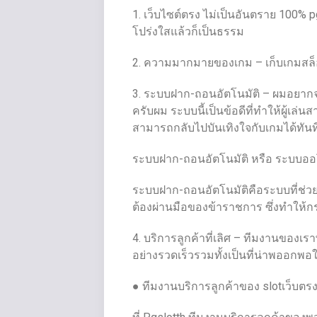
1. เว็บไซต์ตรง ไม่เป็นอันตราย 100% p
โปร่งใสแล้วก็เป็นธรรม
2. ความมากมายของเกม – เก็บเกมสล็อต
3. ระบบฝาก-ถอนอัตโนมัติ – ผมอยากจะ
ครับผม ระบบนี้เป็นข้อดีที่ทำให้ผู้เล
สามารถกลับไปบันเทิงใจกับเกมได้ทันท
ระบบฝาก-ถอนอัตโนมัติ หรือ ระบบออโต
ระบบฝาก-ถอนอัตโนมัติคือระบบที่ช่วย
ต้องผ่านมือของข้าราชการ ซึ่งทำให้
4. บริการลูกค้าที่เลิศ – ทีมงานของเร
อย่างรวดเร็วรวมทั้งเป็นที่น่าพออกพอ
● ทีมงานบริการลูกค้าของ slotเว็บตร