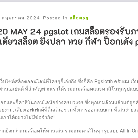
1 พฤษภาคม 2024
Posted in
สล็อตpg
p 20 MAY 24 pgslot เกมสล็อตรองรับ
เดียวสล็อต ยิงปลา หวย กีฬา ป๊อกเด้ง p
ว็บไซต์สล็อตออนไลน์ที่ใครๆก็เอ่ยถึง ซึ่งก็คือ Pgslotth ครับผม เว
ไม่ผ่านเอเย่นต์ ที่สำคัญพวกเราได้รวมเกมสล็อตและคาสิโนทุกรูปแบบไว
มสล็อตและก็คาสิโนออนไลน์อย่างครบวงจร ซึ่งทุกเกมล้วนแล้วแต่ถูก
กที่สวยงาม, เสียงเอฟเฟกต์ที่ตื่นเต้น, รวมทั้งการออกแบบเกมที่เล่นง่
ราได้อย่างไม่มีข้อจำกัด!
ากยิ่งกว่าเกมสล็อตให้ท่านเล่น รวมเกมคาสิโนทุกรูปแบบ All In One