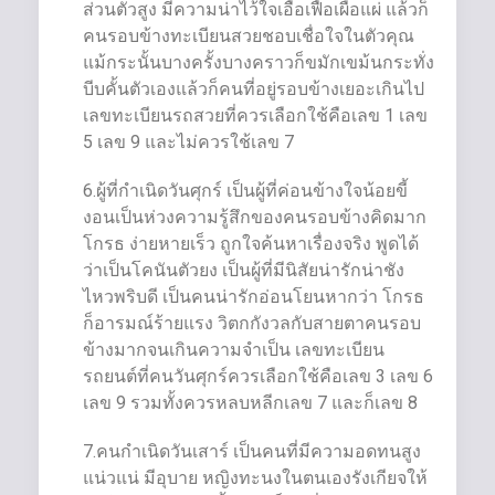
ส่วนตัวสูง มีความน่าไว้ใจเอื้อเฟื้อเผื่อแผ่ แล้วก็
คนรอบข้างทะเบียนสวยชอบเชื่อใจในตัวคุณ
แม้กระนั้นบางครั้งบางคราวก็ขมักเขม้นกระทั่ง
บีบคั้นตัวเองแล้วก็คนที่อยู่รอบข้างเยอะเกินไป
เลขทะเบียนรถสวยที่ควรเลือกใช้คือเลข 1 เลข
5 เลข 9 และไม่ควรใช้เลข 7
6.ผู้ที่กำเนิดวันศุกร์ เป็นผู้ที่ค่อนข้างใจน้อยขี้
งอนเป็นห่วงความรู้สึกของคนรอบข้างคิดมาก
โกรธ ง่ายหายเร็ว ถูกใจค้นหาเรื่องจริง พูดได้
ว่าเป็นโคนันตัวยง เป็นผู้ที่มีนิสัยน่ารักน่าชัง
ไหวพริบดี เป็นคนน่ารักอ่อนโยนหากว่า โกรธ
ก็อารมณ์ร้ายแรง วิตกกังวลกับสายตาคนรอบ
ข้างมากจนเกินความจำเป็น เลขทะเบียน
รถยนต์ที่คนวันศุกร์ควรเลือกใช้คือเลข 3 เลข 6
เลข 9 รวมทั้งควรหลบหลีกเลข 7 และก็เลข 8
7.คนกำเนิดวันเสาร์ เป็นคนที่มีความอดทนสูง
แน่วแน่ มีอุบาย หญิงทะนงในตนเองรังเกียจให้