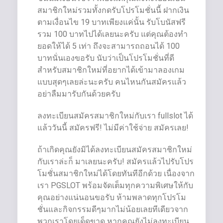
สมาชิกใหม่รวมทั้งกดรับโปรโมชั่นนี้ ฝากเงิน
ตามเงื่อนไข 19 บาทเพียงแค่นั้น รับโบนัสฟรี
รวม 100 บาทไปได้เลยนะครับ แต่คุณต้องทำ
ยอดให้ได้ 5 เท่า ถึงจะสามารถถอนได้ 100
บาทนั่นเองขอรับ นับว่าเป็นโปรโมชั่นที่ดี
สำหรับสมาชิกใหม่ที่อยากได้เข้ามาลองเกม
แบบสุดๆเลยล่ะนะครับ คนไหนกันสมัครแล้ว
อย่าลืมมารับกันด้วยครับ
ลงทะเบียนสมัครสมาชิกใหม่กับเรา fullslot ได้
แล้ววันนี้ สมัครฟรี! ไม่มีค่าใช้จ่าย สมัครเลย!
ถ้าเกิดคุณยังมิได้ลงทะเบียนสมัครสมาชิกใหม่
กับเราล่ะก็ มาเลยนะครับ! สมัครแล้วไปรับโปร
โมชั่นสมาชิกใหม่ได้โดยทันทีอีกด้วย เนื่องจาก
เรา PGSLOT พร้อมจัดเต็มทุกความพิเศษให้กับ
คุณอย่างแน่นอนขอรับ ห้ามพลาดทุกโปรโม
ชั่นและกิจกรรมดีๆมากไม่น้อยเลยทีเดียวจาก
พวกเราโดยเด็ดขาด หากคุณยังไม่ลงทะเบียน