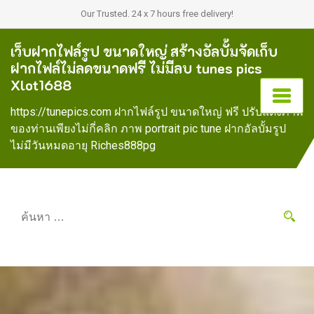
Our Trusted. 24 x 7 hours free delivery!
เว็บฝากไฟล์รูป ขนาดใหญ่ สร้างอัลบั้มจัดเก็บ
ฝากไฟล์ไม่ลดขนาดฟรี ไม่มีลบ tunes pics
Xlot1688
https://tunepics.com ฝากไฟล์รูป ขนาดใหญ่ ฟรี ปรับแต่งภาพ
ของท่านเพียงไม่กี่คลิก ภาพ portrait pic tune ฝากอัลบั้มรูป
ไม่มีวันหมดอายุ Riches888pg
ค้นหา
สำหรับ: