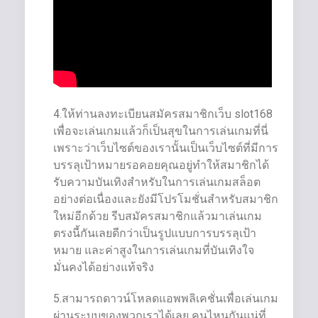
4.ให้ท่านลงทะเบียนสมัครสมาชิกเว็บ slot168
เพื่อจะเล่นเกมแล้วก็เป็นสุขในการเล่นเกมที่นี่
เพราะว่าเว็บไซต์ของเรานั้นเป็นเว็บไซต์ที่มีการ
บรรลุเป้าหมายรอคอยคุณอยู่ทำให้สมาชิกได้
รับความบันเทิงสำหรับในการเล่นเกมสล็อต
อย่างต่อเนื่องและยังมีโปรโมชั่นสำหรับสมาชิก
ใหม่อีกด้วย รีบสมัครสมาชิกแล้วมาเล่นเกม
ตรงนี้กันเลยดีกว่าเป็นรูปแบบการบรรลุเป้า
หมาย และค่าสูงในการเล่นเกมที่บันเทิงใจ
มั่นคงได้อย่างแท้จริง
5.สามารถดาวน์โหลดแอพพลิเคชั่นเพื่อเล่นเกม
ผ่านระบบของพวกเราได้เลย คนไหนกันแน่ที่