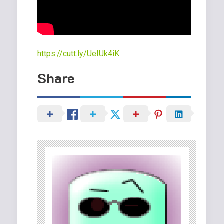
https://cutt.ly/UeIUk4iK
Share