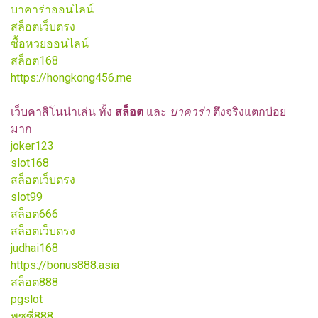
บาคาร่าออนไลน์
สล็อตเว็บตรง
ซื้อหวยออนไลน์
สล็อต168
https://hongkong456.me
เว็บคาสิโนน่าเล่น ทั้ง
สล็อต
และ
บาคาร่า
ตึงจริงแตกบ่อย
มาก
joker123
slot168
สล็อตเว็บตรง
slot99
สล็อต666
สล็อตเว็บตรง
judhai168
https://bonus888.asia
สล็อต888
pgslot
พุซซี่888