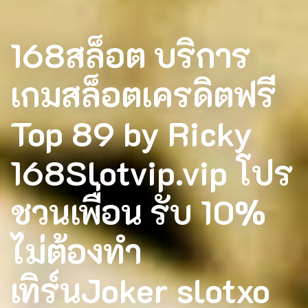
168สล็อต บริการ
เกมสล็อตเครดิตฟรี
Top 89 by Ricky
168Slotvip.vip โปร
ชวนเพื่อน รับ 10%
ไม่ต้องทำ
เทิร์นJoker slotxo