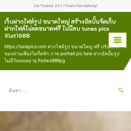
Our Trusted. 24 x 7 hours free delivery!
เว็บฝากไฟล์รูป ขนาดใหญ่ สร้างอัลบั้มจัดเก็บ
ฝากไฟล์ไม่ลดขนาดฟรี ไม่มีลบ tunes pics
Xlot1688
https://tunepics.com ฝากไฟล์รูป ขนาดใหญ่ ฟรี ปรับแต่งภาพ
ของท่านเพียงไม่กี่คลิก ภาพ portrait pic tune ฝากอัลบั้มรูป
ไม่มีวันหมดอายุ Riches888pg
ค้นหา
สำหรับ: