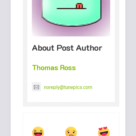
About Post Author
Thomas Ross
noreply@tunepics.com