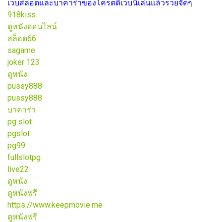
เว็บสล็อตและบาคาร่าของโครตดีเว็บนี้เล่นแล้วรวยจัดๆ
918kiss
ดูหนังออนไลน์
สล็อต66
sagame
joker 123
ดูหนัง
pussy888
pussy888
บาคาร่า
pg slot
pgslot
pg99
fullslotpg
live22
ดูหนัง
ดูหนังฟรี
https://www.keepmovie.me
ดูหนังฟรี