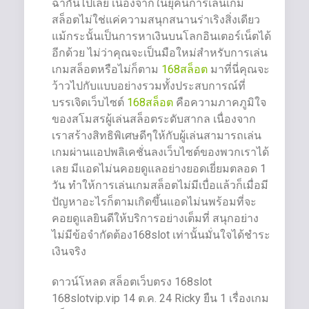
ฉ่ำกันไปเลย เนื่องจากในยุคนี้การเล่นเกม
สล็อตไม่ใช่แค่ความสนุกสนานร่าเริงสิ่งเดียว
แม้กระนั้นเป็นการหาเงินบนโลกอินเตอร์เน็ตได้
อีกด้วย ไม่ว่าคุณจะเป็นมือใหม่สำหรับการเล่น
เกมสล็อตหรือไม่ก็ตาม
168สล็อต
มาที่นี่คุณจะ
ว้าวไปกับแบบอย่างรวมทั้งประสบการณ์ที่
บรรเจิดเว็บไซต์
168สล็อต
คือความภาคภูมิใจ
ของสโมสรผู้เล่นสล็อตระดับสากล เนื่องจาก
เราสร้างสิทธิพิเศษดีๆให้กับผู้เล่นสามารถเล่น
เกมผ่านแอปพลิเคชั่นลงเว็บไซต์ของพวกเราได้
เลย มีแอดไม่นคอยดูแลอย่างยอดเยี่ยมตลอด 1
วัน ทำให้การเล่นเกมสล็อตไม่มีเบื่อแล้วก็เมื่อมี
ปัญหาอะไรก็ตามเกิดขึ้นแอดไม่นพร้อมที่จะ
คอยดูแลยินดีให้บริการอย่างเต็มที่ สนุกอย่าง
ไม่มีข้อจำกัดต้อง168slot เท่านั้นมั่นใจได้ชำระ
เงินจริง
ดาวน์โหลด สล็อตเว็บตรง 168slot
168slotvip.vip 14 ต.ค. 24 Ricky ยืน 1 เรื่องเกม