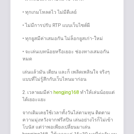
• ทุกเกมโหลดไว ไม่มีดีเลย์
• ไม่มีการปรับ RTP แบบเว็บไซต์ผี
• ทุกยูสมีค่าเสมอกัน ไม่ล็อกยูสเก่า-ใหม่
• จะเล่นเบทน้อยหรือเยอะ ช่องทางเสมอกัน
หมด
เล่นแล้วมัน เตียน และก็ เพลิดเพลินใจ จริงๆ
แบบที่ไม่รู้สึกกับเว็บไหนมาก่อน
2. เวลาผมมีค่า
hengjing168
ทำให้เล่นน้อยแต่
ได้เยอะแยะ
จากเดิมเคยใช้เวลาทั้งวันไล่ตามทุน ติดตาม
ความมุ่งหวังจากฟรีสปิน เล่นอย่างไรก็ไม่เข้า
โบนัส แต่ว่าพอเพียงเปลี่ยนมาเล่น