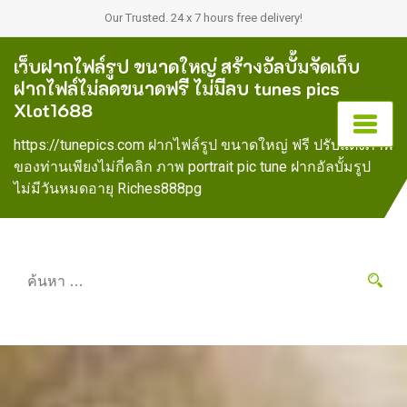
Our Trusted. 24 x 7 hours free delivery!
เว็บฝากไฟล์รูป ขนาดใหญ่ สร้างอัลบั้มจัดเก็บ
ฝากไฟล์ไม่ลดขนาดฟรี ไม่มีลบ tunes pics
Xlot1688
https://tunepics.com ฝากไฟล์รูป ขนาดใหญ่ ฟรี ปรับแต่งภาพ
ของท่านเพียงไม่กี่คลิก ภาพ portrait pic tune ฝากอัลบั้มรูป
ไม่มีวันหมดอายุ Riches888pg
ค้นหา
สำหรับ: