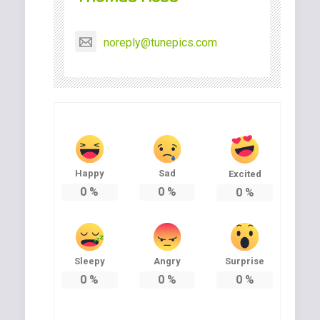
noreply@tunepics.com
Happy
Sad
Excited
0
%
0
%
0
%
Sleepy
Angry
Surprise
0
%
0
%
0
%