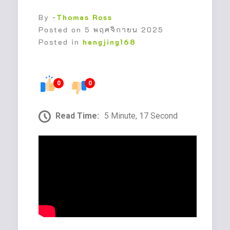
By -
Thomas Ross
Posted on
5 พฤศจิกายน 2025
Posted in
hengjing168
0
0
Read Time:
5 Minute, 17 Second