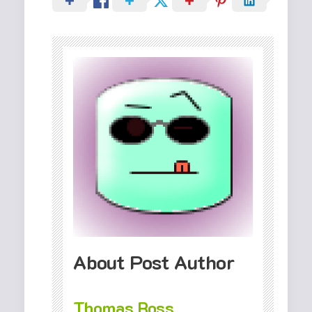
About Post Author
Thomas Ross