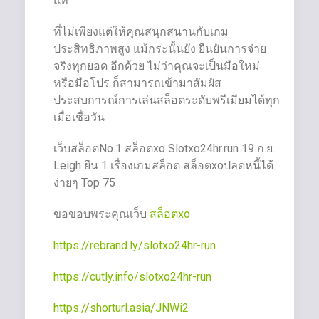
แท้
ที่ไม่เพียงแต่ให้คุณสนุกสนานกับเกม
ประสิทธิภาพสูง แม้กระนั้นยัง ยืนยันการจ่าย
จริงทุกยอด อีกด้วย ไม่ว่าคุณจะเป็นมือใหม่
หรือมือโปร ก็สามารถเข้ามาสัมผัส
ประสบการณ์การเล่นสล็อตระดับพรีเมียมได้ทุก
เมื่อเชื่อวัน
เว็บสล็อตNo.1 สล็อตxo Slotxo24hr.run 19 ก.ย.
Leigh ยืน 1 เรื่องเกมสล็อต สล็อตxoปลดหนี้ได้
ง่ายๆ Top 75
ขอขอบพระคุณเว็บ
สล็อตxo
https://rebrand.ly/slotxo24hr-run
https://cutly.info/slotxo24hr-run
https://shorturl.asia/JNWi2