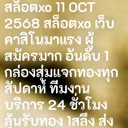
สล็อตxo 11 OCT
2568 สล็อตxo เว็บ
คาสิโนมาแรง ผู้
สมัครมาก อันดับ 1
กล่องสุ่มแจกทองทุก
สัปดาห์ ทีมงาน
บริการ 24 ชั่วโมง
ลุ้นรับทอง 1สลึง ส่ง