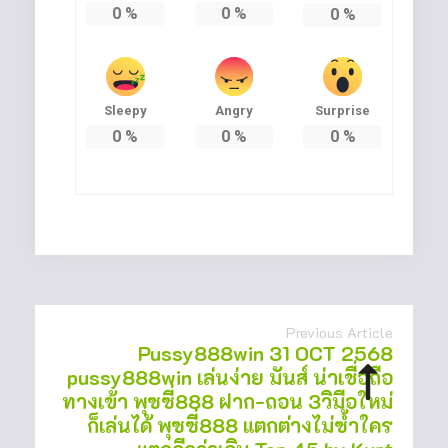
0
%
0
%
0
%
Sleepy
Angry
Surprise
0
%
0
%
0
%
Previous Article
Pussy888win 31 OCT 2568
pussy888win เล่นง่าย มันส์ น่าเชื่อถือ
ทางเข้า พุซซี่888 ฝาก-ถอน 3วิมือใหม่
ก็เล่นได้ พุซซี่888 แตกต่างไม่ซ้ำใคร