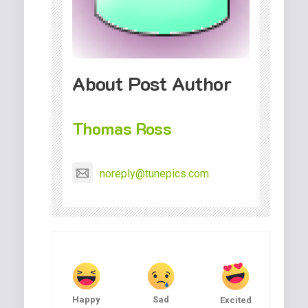
About Post Author
Thomas Ross
noreply@tunepics.com
Happy
Sad
Excited