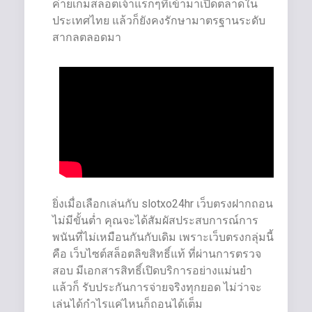
ค่ายเกมสล็อตเจ้าแรกๆที่เข้ามาเปิดตลาดใน
ประเทศไทย แล้วก็ยังคงรักษามาตรฐานระดับ
สากลตลอดมา
ยิ่งเมื่อเลือกเล่นกับ slotxo24hr เว็บตรงฝากถอน
ไม่มีขั้นต่ำ คุณจะได้สัมผัสประสบการณ์การ
พนันที่ไม่เหมือนกันกับเดิม เพราะเว็บตรงกลุ่มนี้
คือ เว็บไซต์สล็อตลิขสิทธิ์แท้ ที่ผ่านการตรวจ
สอบ มีเอกสารสิทธิ์เปิดบริการอย่างแม่นยำ
แล้วก็ รับประกันการจ่ายจริงทุกยอด ไม่ว่าจะ
เล่นได้กำไรแค่ไหนก็ถอนได้เต็ม