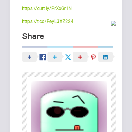
https://cutt.ly/PrXxGr1N
https://t.co/FeyL3XZ224
Share