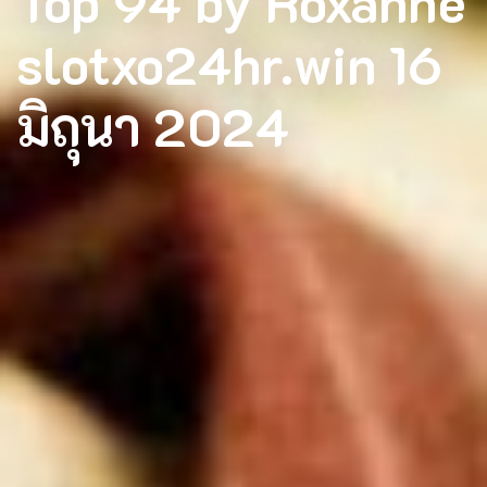
Top 94 by Roxanne
slotxo24hr.win 16
มิถุนา 2024