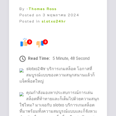
By -
Thomas Ross
Posted on
3 พฤษภาคม 2024
Posted in
slotxo24hr
0
0
Read Time:
5 Minute, 48 Second
slotxo24hr บริการเกมสล็อต โอกาสที่
สมบูรณ์แบบของความสนุกสนานแล้วก็
แจ็คพ็อตใหญ่
คุณกำลังมองหาประสบการณ์การเล่น
สล็อตที่ท้าทายและก็เต็มไปด้วยความสนุก
ใช่ไหม? มาเจอกับ slotxo บริการเกมสล็อต
ที่มาพร้อมทั้งความสมบูรณ์แบบและก็จังหวะ