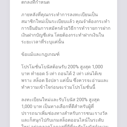
ตกลงที่กำหนด
ภายหลังที่คุณกระทำการลงทะเบียนเป็น
สมาชิกใหม่เป็นระเบียบแล้ว คุณจำต้องกระทำ
การยืนยันการสมัครด้วยวิธีการทำรายการฝาก
เงินฝากบัญชีเล่น โดยต้องกระทำฝากเงินใน
ระยะเวลาที่ระบุแค่นั้น
ข้อแม้และกฎเกณฑ์
โปรโมชั่นโบนัสต้อนรับ 200% สูงสุด 1,000
บาท ทำยอด 5 เท่า ถอนได้ 2 เท่า เล่นได้เข
พราะ สล็อต ยิงปลา แค่นั้น ซึ่งควรจะอ่านและ
ทำความเข้าใจก่อนจะร่วมโปรโมชั่นนี้
ลงทะเบียนใหม่และรับโบนัส 200% สูงสุด
1,000 บาท เป็นทางเลือกที่ดีสำหรับผู้ที่
ปรารถนาเพิ่มช่องทางสำหรับการชนะรางวัล
และก็สนุกไปกับเกมสล็อตออนไลน์ในระดับ
ใหม่ อย่าคลาดโอกาสที่ดีที่จะรับโบนัสจำนวน