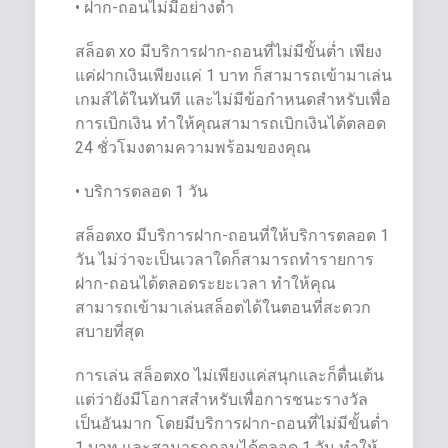
• ฝาก-ถอนไม่มีอย่างต่ำ
สล็อต xo มีบริการฝาก-ถอนที่ไม่มีขั้นต่ำ เพียง
แค่ฝากเงินเพียงแค่ 1 บาท ก็สามารถเข้ามาเล่น
เกมส์ได้ในทันที และไม่มีข้อกำหนดสำหรับเพื่อ
การเบิกเงิน ทำให้คุณสามารถเบิกเงินได้ตลอด
24 ชั่วโมงตามความพร้อมของคุณ
• บริการตลอด 1 วัน
สล็อตxo มีบริการฝาก-ถอนที่ให้บริการตลอด 1
วัน ไม่ว่าจะเป็นเวลาใดก็สามารถทำรายการ
ฝาก-ถอนได้ตลอดระยะเวลา ทำให้คุณ
สามารถเข้ามาเล่นสล็อตได้ในตอนที่สะดวก
สบายที่สุด
การเล่น สล็อตxo ไม่เพียงแค่สนุกและก็ตื่นเต้น
แต่ว่ายังมีโอกาสสำหรับเพื่อการชนะรางวัล
เป็นอันมาก โดยมีบริการฝาก-ถอนที่ไม่มีขั้นต่ำ
1 บาท และสามารถถอนได้ตลอด 1 วัน ทำให้