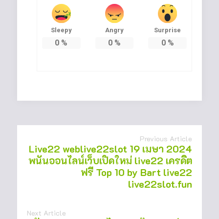
Sleepy
Angry
Surprise
0
%
0
%
0
%
Previous Article
Live22 weblive22slot 19 เมษา 2024
พนันออนไลน์เว็บเปิดใหม่ live22 เครดิต
ฟรี Top 10 by Bart live22
live22slot.fun
Next Article