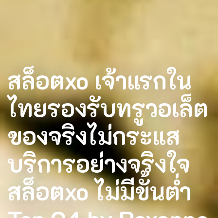
สล็อตxo เจ้าแรกใน
ไทยรองรับทรูวอเล็ต
ของจริงไม่กระแส
บริการอย่างจริงใจ
สล็อตxo ไม่มีขั้นต่ำ