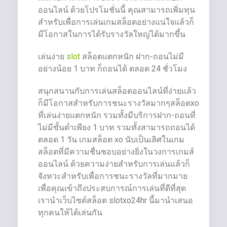
ออนไลน์ ด้วยโปรโมชั่นนี้ คุณสามารถเพิ่มทุน
สำหรับเพื่อการเล่นเกมสล็อตอย่างแน่ใจแล้วก็
มีโอกาสในการได้รับรางวัลใหญ่ได้มากขึ้น
เล่นง่าย
slot
สล็อตแตกหนัก ฝาก-ถอนไม่มี
อย่างน้อย 1 บาท ก็ถอนได้ ตลอด 24 ชั่วโมง
สนุกสนานกับการเล่นสล็อตออนไลน์ที่ง่ายแล้ว
ก็มีโอกาสสำหรับการชนะรางวัลมากๆสล็อตxo
ที่เล่นง่ายแตกหนัก รวมทั้งมีบริการฝาก-ถอนที่
ไม่มีขั้นต่ำเพียง 1 บาท รวมทั้งสามารถถอนได้
ตลอด 1 วัน เกมสล็อต xo นับเป็นเลิศในเกม
สล็อตที่มีความชื่นชอบอย่างยิ่งในวงการเกมส์
ออนไลน์ ด้วยความง่ายสำหรับการเล่นแล้วก็
จังหวะสำหรับเพื่อการชนะรางวัลที่มากมาย
เพื่อคุณเข้าถึงประสบการณ์การเล่นที่ดีที่สุด
เรานำเว็บไซต์สล็อต slotxo24hr นี้มานำเสนอ
ทุกคนให้ได้เล่นกัน