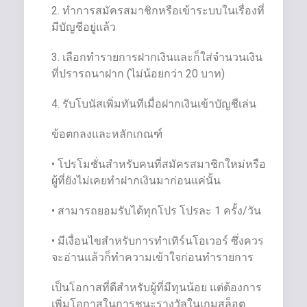
2. ทำการสมัครสมาชิกหรือเข้าระบบในเรื่องที่
มีบัญชีอยู่แล้ว
3. เลือกทำรายการฝากเงินและก็ใส่จำนวนเงิน
ที่ปรารถนาฝาก (ไม่น้อยกว่า 20 บาท)
4. รับโบนัสเพิ่มทันทีเมื่อฝากเงินเข้าบัญชีเล่น
ข้อตกลงและหลักเกณฑ์
• โปรโมชั่นสำหรับคนที่สมัครสมาชิกใหม่หรือ
ผู้ที่ยังไม่เคยทำฝากเงินมาก่อนแค่นั้น
• สามารถยอมรับได้ทุกโปร โปรละ 1 ครั้ง/วัน
• มีเงื่อนไขสำหรับการทำเทิร์นโอเวอร์ ซึ่งควร
จะอ่านแล้วก็ทำความเข้าใจก่อนทำรายการ
เป็นโอกาสที่ดีสำหรับผู้ที่มีทุนน้อย แต่ต้องการ
เพิ่มโอกาสในการชนะรางวัลในเกมสล็อต