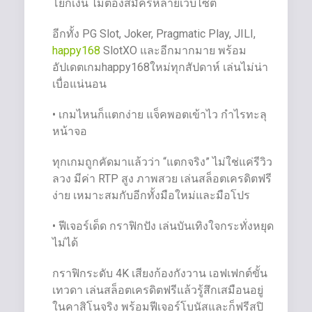
โยกเงิน ไม่ต้องสมัครหลายเว็บไซต์
อีกทั้ง PG Slot, Joker, Pragmatic Play, JILI,
happy168
SlotXO และอีกมากมาย พร้อม
อัปเดตเกมhappy168ใหม่ทุกสัปดาห์ เล่นไม่น่า
เบื่อแน่นอน
• เกมไหนก็แตกง่าย แจ็คพอตเข้าไว กำไรทะลุ
หน้าจอ
ทุกเกมถูกคัดมาแล้วว่า “แตกจริง” ไม่ใช่แค่รีวิว
ลวง มีค่า RTP สูง ภาพสวย เล่นสล็อตเครดิตฟรี
ง่าย เหมาะสมกับอีกทั้งมือใหม่และมือโปร
• ฟีเจอร์เด็ด กราฟิกปัง เล่นบันเทิงใจกระทั่งหยุด
ไม่ได้
กราฟิกระดับ 4K เสียงก้องกังวาน เอฟเฟกต์ขั้น
เทวดา เล่นสล็อตเครดิตฟรีแล้วรู้สึกเสมือนอยู่
ในคาสิโนจริง พร้อมฟีเจอร์โบนัสและก็ฟรีสปิ