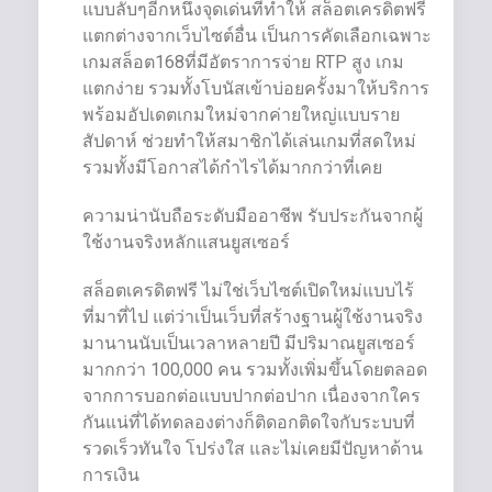
แบบลับๆอีกหนึ่งจุดเด่นที่ทำให้ สล็อตเครดิตฟรี
แตกต่างจากเว็บไซต์อื่น เป็นการคัดเลือกเฉพาะ
เกมสล็อต168ที่มีอัตราการจ่าย RTP สูง เกม
แตกง่าย รวมทั้งโบนัสเข้าบ่อยครั้งมาให้บริการ
พร้อมอัปเดตเกมใหม่จากค่ายใหญ่แบบราย
สัปดาห์ ช่วยทำให้สมาชิกได้เล่นเกมที่สดใหม่
รวมทั้งมีโอกาสได้กำไรได้มากกว่าที่เคย
ความน่านับถือระดับมืออาชีพ รับประกันจากผู้
ใช้งานจริงหลักแสนยูสเซอร์
สล็อตเครดิตฟรี ไม่ใช่เว็บไซต์เปิดใหม่แบบไร้
ที่มาที่ไป แต่ว่าเป็นเว็บที่สร้างฐานผู้ใช้งานจริง
มานานนับเป็นเวลาหลายปี มีปริมาณยูสเซอร์
มากกว่า 100,000 คน รวมทั้งเพิ่มขึ้นโดยตลอด
จากการบอกต่อแบบปากต่อปาก เนื่องจากใคร
กันแน่ที่ได้ทดลองต่างก็ติดอกติดใจกับระบบที่
รวดเร็วทันใจ โปร่งใส และไม่เคยมีปัญหาด้าน
การเงิน