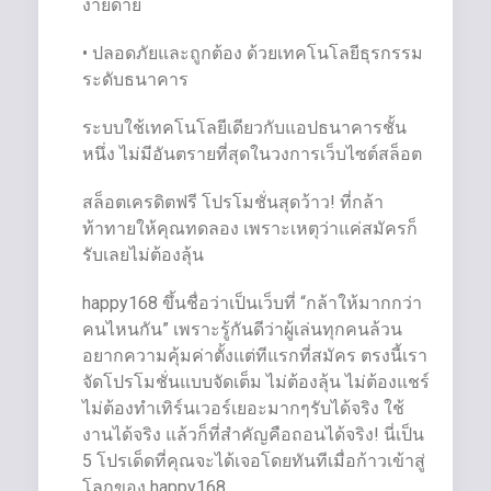
ง่ายดาย
• ปลอดภัยและถูกต้อง ด้วยเทคโนโลยีธุรกรรม
ระดับธนาคาร
ระบบใช้เทคโนโลยีเดียวกับแอปธนาคารชั้น
หนึ่ง ไม่มีอันตรายที่สุดในวงการเว็บไซต์สล็อต
สล็อตเครดิตฟรี โปรโมชั่นสุดว้าว! ที่กล้า
ท้าทายให้คุณทดลอง เพราะเหตุว่าแค่สมัครก็
รับเลยไม่ต้องลุ้น
happy168 ขึ้นชื่อว่าเป็นเว็บที่ “กล้าให้มากกว่า
คนไหนกัน” เพราะรู้กันดีว่าผู้เล่นทุกคนล้วน
อยากความคุ้มค่าตั้งแต่ทีแรกที่สมัคร ตรงนี้เรา
จัดโปรโมชั่นแบบจัดเต็ม ไม่ต้องลุ้น ไม่ต้องแชร์
ไม่ต้องทำเทิร์นเวอร์เยอะมากๆรับได้จริง ใช้
งานได้จริง แล้วก็ที่สำคัญคือถอนได้จริง! นี่เป็น
5 โปรเด็ดที่คุณจะได้เจอโดยทันทีเมื่อก้าวเข้าสู่
โลกของ happy168