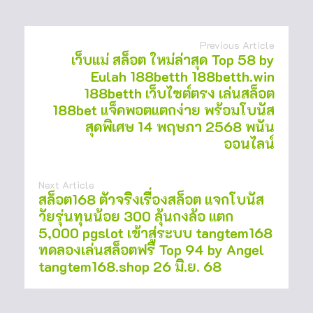
Previous Article
เว็บแม่ สล็อต ใหม่ล่าสุด Top 58 by
Eulah 188betth 188betth.win
188betth เว็บไซต์ตรง เล่นสล็อต
188bet แจ็คพอตแตกง่าย พร้อมโบนัส
สุดพิเศษ 14 พฤษภา 2568 พนัน
ออนไลน์
Next Article
สล็อต168 ตัวจริงเรื่องสล็อต แจกโบนัส
วัยรุ่นทุนน้อย 300 ลุ้นกงล้อ แตก
5,000 pgslot เข้าสู่ระบบ tangtem168
ทดลองเล่นสล็อตฟรี Top 94 by Angel
tangtem168.shop 26 มิ.ย. 68