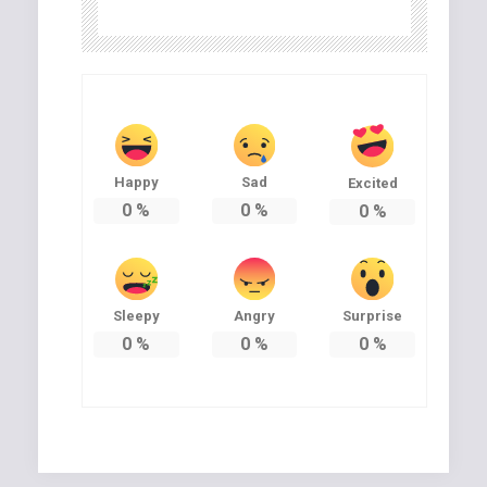
Happy
Sad
Excited
0
%
0
%
0
%
Sleepy
Angry
Surprise
0
%
0
%
0
%