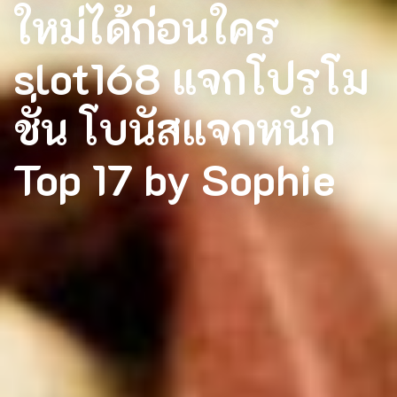
ใหม่ได้ก่อนใคร
slot168 แจกโปรโม
ชั่น โบนัสแจกหนัก
Top 17 by Sophie