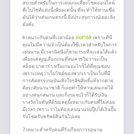
สบายสำหรับในการเล่นเกมเสี่ยงโชคออนไลน์
ที่เว็บไซต์แห่งนี้เพียงแค่นั้น ที่จะทำให้ท่านเชื่อ
มั่นได้ว่าเล่นเกมตรงนี้ ยิ่งประสบการณ์เยอะยิ่ง
มั่งคั่ง
6.เหมาะกับคนที่เวลาน้อย
slot168
เพราะที่นี่
คุณไม่มีความจำเป็นต้องใช้เวลาสำหรับในการ
เล่นนาน มีเวลานิดนึงก็สามารถที่จะเล่นได้แล้ว
เพียงแค่คุณเลือกเกมที่สมควรไม่ว่าจะเป็น
สล็อต บาคาร่า หรือเกมอะไรก็ได้ที่คุณชอบ
เพราะเหตุว่าเว็บไซต์ของพวกเราเป็นเว็บที่มี
การคัดสรรเกมบันเทิงใจๆลิขสิทธิ์แท้จากค่าย
ดังระดับนานาชาติ ก็เลยทำให้ท่านเล่นเกมได้
อย่างสนุกสนาน และก็เกมจบไวก็ได้รับเงิน
รางวัลในทันทีด้วยเหตุนี้เหมาะกับคนที่ไม่ค่อย
มีเวลา เพราะว่าไม่ต้องเล่นนานจบปุ๊บได้เงินปั๊บ
รับโชครับทรัพย์สินกันไปเลย
7.เหมาะสำหรับคนที่รังเกียจการรอนาน