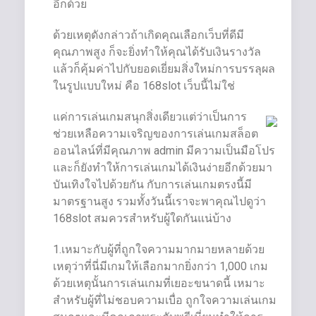
อีกด้วย
ด้วยเหตุดังกล่าวถ้าเกิดคุณเลือกเว็บที่ดีมี
คุณภาพสูง ก็จะยิ่งทำให้คุณได้รับเงินรางวัล
แล้วก็คุ้มค่าไปกับยอดเยี่ยมสิ่งใหม่การบรรลุผล
ในรูปแบบใหม่ คือ 168slot เว็บนี้ไม่ใช่
แค่การเล่นเกมสนุกสิ่งเดียวแต่ว่าเป็นการ
ช่วยเหลือความเจริญของการเล่นเกมสล็อต
ออนไลน์ที่มีคุณภาพ admin มีความเป็นมือโปร
และก็ยังทำให้การเล่นเกมได้เงินง่ายอีกด้วยมา
บันเทิงใจไปด้วยกัน กับการเล่นเกมตรงนี้มี
มาตรฐานสูง รวมทั้งวันนี้เราจะพาคุณไปดูว่า
168slot สมควรสำหรับผู้ใดกันแน่บ้าง
1.เหมาะกับผู้ที่ถูกใจความมากมายหลายด้วย
เหตุว่าที่นี่มีเกมให้เลือกมากยิ่งกว่า 1,000 เกม
ด้วยเหตุนั้นการเล่นเกมที่เยอะขนาดนี้ เหมาะ
สำหรับผู้ที่ไม่ชอบความเบื่อ ถูกใจความเล่นเกม