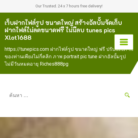
Our Trusted. 24 x 7 hours free delivery!
เว็บฝากไฟล์รูป ขนาดใหญ่ สร้างอัลบั้มจัดเก็บ
ฝากไฟล์ไม่ลดขนาดฟรี ไม่มีลบ tunes pics
Xlot1688
https://tunepics.com ฝากไฟล์รูป ขนาดใหญ่ ฟรี ปรับแต่งภาพ
ของท่านเพียงไม่กี่คลิก ภาพ portrait pic tune ฝากอัลบั้มรูป
ไม่มีวันหมดอายุ Riches888pg
ค้นหา
สำหรับ: