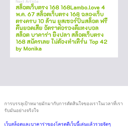
Next Article
สล็อตเว็บตรง 168 168Lambo.love 4
พ.ค. 67 สล็อตเว็บตรง 168 ฉลองเว็บ
ตรงครบ 10 ล้าน ยูสเซอร์ปั่นสล็อต ฟรี
คืนยอดเสีย อัตราต่อรองดีแทงบอล
สล็อต บาคาร่า ยิงปลา สล็อตเว็บตรง
168 สมัครเลย ไม่ต้องทำเทิร์น Top 42
by Monika
การบรรลุเป้าหมายมักมากับการตัดสินใจของเราในเวลาที่เรา
รับมันอย่างจริงใจ
เว็บสล็อตและบาคาร่าของโครตดีเว็บนี้เล่นแล้วรวยจัดๆ