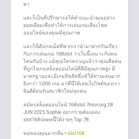
ค่า
และก็เป็นที่ปรึกษารอให้คำแนะนำคุณอย่าง
ยอดเยี่ยมเพื่อทำให้การเล่นเกมเสี่ยงโชค
ออนไลน์ของคุณมีคุณภาพ
และก็นี่คือกลเม็ดที่พวกเรานำมาฝากกันเกี่ยว
กับการเล่นเกม 168slot ว่าเว็บนี้เหมาะกับคน
ไหนกันบ้าง แม้คุณใคร่ครวญแล้วว่าคุณคือคน
ที่ถูกใจเกมสล็อตออนไลน์ที่ดีมีคุณภาพสูง มี
มาตรฐานและมีเกมลิขสิทธิ์แท้ให้ท่านเล่นมาก
ยิ่งกว่า 1,000 เกม มาที่นี่ได้เลยเว็บไซต์ของเรา
ยินดีต้อนรับสมาชิกใหม่ทุกคน
สมัครสล็อตออนไลน์ 168slot 7mcn.org 28
JUN 2025 Sophie อยากรวยต้องลอง
slot168ปลดหนี้ได้ง่ายๆ Top 78
ขอขอบคุณมากที่มา
slot168