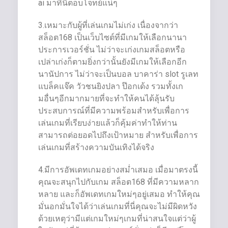
ai มาที่นี่ตอบโจทย์แน่ๆ
3.เหมาะกับผู้ที่เล่นเกมไม่เก่ง เนื่องจากว่า
สล็อต168 เป็นเว็บไซต์ที่มีเกมให้เลือกนานา
ประการเวอร์ชั่น ไม่ว่าจะเก่งเกมสล็อตหรือ
เปล่าเก่งก็ตามยิ่งกว่านั้นยังมีเกมให้เลือกอีก
นานัปการ ไม่ว่าจะเป็นบอล บาคาร่า slot รูเลท
แบล็คแจ๊ค วัวชนยิงปลา ป๊อกเด้ง รวมทั้งเก
มอื่นๆอีกมากมายที่จะทำให้คนได้ลุ้นรับ
ประสบการณ์ที่มีความพร้อมสำหรับเพื่อการ
เล่นเกมที่เรียบง่ายแล้วก็คุ้มค่าทำให้ท่าน
สามารถต่อยอดไปถึงเป้าหมาย สำหรับเพื่อการ
เล่นเกมที่สร้างความบันเทิงได้จริง
4.มีการอัพเดทเกมอย่างสม่ำเสมอ เมื่อมาตรงนี้
คุณจะสนุกไปกับเกม สล็อต168 ที่มีความหลาก
หลาย และก็อัพเดทเกมใหม่ๆอยู่เสมอ ทำให้คุณ
มั่นอกมั่นใจได้ว่าเล่นเกมที่นี่คุณจะไม่มีผิดหวัง
ด้วยเหตุว่ามีแต่เกมใหม่ๆเกมที่น่าสนใจแต่ว่าผู้