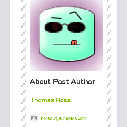
About Post Author
Thomas Ross
noreply@tunepics.com