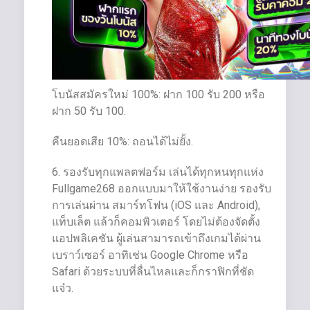
โบนัสสมัครใหม่ 100%: ฝาก 100 รับ 200 หรือ
ฝาก 50 รับ 100.
คืนยอดเสีย 10%: ถอนได้ไม่ยั้ง.
6. รองรับทุกแพลตฟอร์ม เล่นได้ทุกหนทุกแห่ง
Fullgame268 ออกแบบมาให้ใช้งานง่าย รองรับ
การเล่นผ่าน สมาร์ทโฟน (iOS และ Android),
แท็บเล็ต แล้วก็คอมพิวเตอร์ โดยไม่ต้องจัดตั้ง
แอปพลิเคชัน ผู้เล่นสามารถเข้าถึงเกมได้ผ่าน
เบราว์เซอร์ อาทิเช่น Google Chrome หรือ
Safari ด้วยระบบที่ลื่นไหลและก็กราฟิกที่ชัด
แจ๋ว.