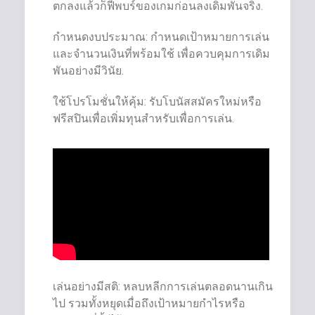
ตกลงแล้วก็ฟีพบร์ของเกมก่อนลงเดิมพันจริง.
กำหนดงบประมาณ: กำหนดเป้าหมายการเล่น
และจำนวนเงินที่พร้อมใช้ เพื่อควบคุมการเดิม
พันอย่างมีวินัย.
ใช้โปรโมชั่นให้คุ้ม: รับโบนัสสมัครใหม่หรือ
ฟรีสปินเพื่อเพิ่มทุนสำหรับเพื่อการเล่น.
เล่นอย่างมีสติ: หลบหลีกการเล่นตลอดนานเกิน
ไป รวมทั้งหยุดเมื่อถึงเป้าหมายกำไรหรือ