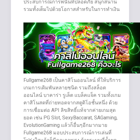
ประสบการณ์การพนันที่ปลอดภัย สนุกสนาน
รวมทั้งเต็มไปด้วยโอกาสสำหรับในการทำเงิน
Fullgame268 เป็นคาสิโนออนไลน์ ที่ให้บริการ
เกมการเดิมพันหลายชนิด รวมถึงสล็อต
ออนไลน์ บาคาร่า รูเล็ต แบล็คแจ็ค รวมทั้งเกม
คาสิโนสดที่ถ่ายทอดจากสตูดิโอชั้นหนึ่ง ด้วย
การเชื่อมต่อ API ลิขสิทธิ์แท้จากค่ายเกมสุด
ยอด เช่น PG Slot, SexyBaccarat, SAGaming,
EvolutionGaming แล้วก็อื่นๆอีกมากมาย
Fullgame268 มอบประสบการณ์การเล่นที่