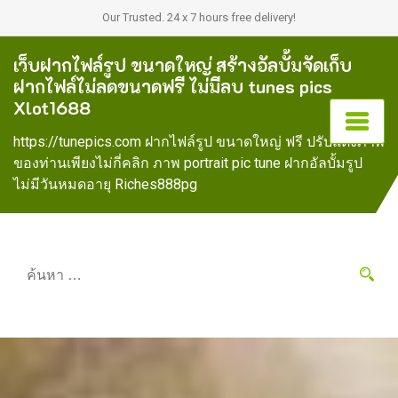
Our Trusted. 24 x 7 hours free delivery!
เว็บฝากไฟล์รูป ขนาดใหญ่ สร้างอัลบั้มจัดเก็บ
ฝากไฟล์ไม่ลดขนาดฟรี ไม่มีลบ tunes pics
Xlot1688
https://tunepics.com ฝากไฟล์รูป ขนาดใหญ่ ฟรี ปรับแต่งภาพ
ของท่านเพียงไม่กี่คลิก ภาพ portrait pic tune ฝากอัลบั้มรูป
ไม่มีวันหมดอายุ Riches888pg
ค้นหา
สำหรับ: