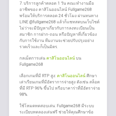
7. บริการลูกค้าตลอด 1 วัน คณะทำงานมือ
อาชีพของ คาสิโนออนไลน์ Fullgame268
พร้อมให้บริการตลอด 24 ชั่วโมง ผ่านหนทาง
LINE @fullgame268 แล้วก็แชทสดบนเว็บไซต์
ไม่ว่าจะมีปัญหาเกี่ยวกับการลงทะเบียนเป็น
สมาชิก การฝาก-ถอน หรือปัญหาที่เกี่ยวข้อง
กับการใช้งาน ทีมงานจะช่วยปรับปรุงอย่าง
รวดเร็วและก็เป็นมิตร.
กลเม็ดการเล่น
คาสิโนออนไลน์
บน
Fullgame268
เลือกเกมที่มี RTP สูง:
คาสิโนออนไลน์
ศึกษา
เล่าเรียนเกมที่มีอัตราการจ่ายสูง ดังเช่น สล็อต
ที่มี RTP 96% ขึ้นไป หรือบาคาร่าที่มีอัตราจ่าย
98%.
ใช้โหมดทดสอบเล่น: Fullgame268 มีระบบ
ระเบียบทดลองเล่นฟรี ช่วยให้คุณศึกษาข้อ