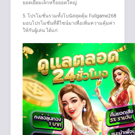
ยอดเยี่ยมเล็กหรือยอดใหญ่.
5. โปรโมชั่นรวมทั้งโบนัสสุดคุ้ม Fullgame268
มอบโปรโมชั่นที่ดีไซน์มาเพื่อเพิ่มความคุ้มค่า
ให้กับผู้เล่น ได้แก่: