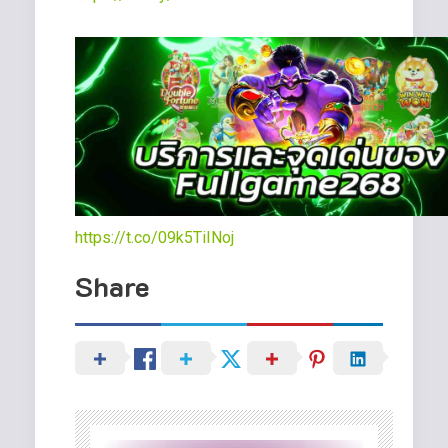
https://t.co/09k5TiINoj
Share