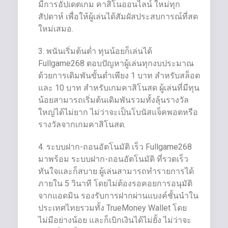
มีการอัปเดตเกม คาสิโนออนไลน์ ใหม่ทุก
สัปดาห์ เพื่อให้ผู้เล่นได้สัมผัสประสบการณ์ที่สด
ใหม่เสมอ.
3. พนันเริ่มต้นต่ำ ทุนน้อยก็เล่นได้
Fullgame268 ตอบปัญหาผู้เล่นทุกงบประมาณ
ด้วยการเดิมพันขั้นต่ำเพียง 1 บาท สำหรับสล็อต
และ 10 บาท สำหรับเกมคาสิโนสด ผู้เล่นที่มีทุน
น้อยสามารถเริ่มต้นเดิมพันรวมทั้งลุ้นรางวัล
ใหญ่ได้ไม่ยาก ไม่ว่าจะเป็นโบนัสแจ็คพอตหรือ
รางวัลจากเกมคาสิโนสด.
4. ระบบฝาก-ถอนอัตโนมัติ เร็ว Fullgame268
มาพร้อม ระบบฝาก-ถอนอัตโนมัติ ที่รวดเร็ว
ทันใจและก็สบาย ผู้เล่นสามารถทำรายการได้
ภายใน 5 วินาที โดยไม่ต้องรอคอยการอนุมัติ
จากแอดมิน รองรับการฝากผ่านแบงค์ชั้นนำใน
ประเทศไทยรวมทั้ง TrueMoney Wallet โดย
ไม่มีอย่างน้อย และก็เบิกเงินได้ไม่ยั้ง ไม่ว่าจะ