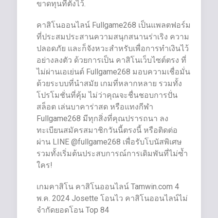
ขาดทุนที่ตั้งไว้.
คาสิโนออนไลน์ Fullgame268 เป็นแพลตฟอร์ม
ที่ประสมประสานความสนุกสนานร่าเริง ความ
ปลอดภัย และก็จังหวะสำหรับเพื่อการทำเงินไว้
อย่างลงตัว ด้วยการเป็น คาสิโนเว็บไซต์ตรง ที่
ไม่ผ่านเอเย่นต์ Fullgame268 มอบความเชื่อมั่น
ด้วยระบบที่นำสมัย เกมที่หลากหลาย รวมทั้ง
โปรโมชั่นที่คุ้ม ไม่ว่าคุณจะชื่นชอบการปั่น
สล็อต เล่นบาคาร่าสด หรือแทงกีฬา
Fullgame268 มีทุกสิ่งที่คุณปรารถนา ลง
ทะเบียนสมัครสมาชิกวันนี้ตรงนี้ หรือติดต่อ
ผ่าน LINE @fullgame268 เพื่อรับโบนัสพิเศษ
รวมทั้งเริ่มต้นประสบการณ์การเดิมพันที่ไม่ซ้ำ
ใคร!
เกมคาสิโน คาสิโนออนไลน์ Tamwin.com 4
พ.ค. 2024 Josette โอนไว คาสิโนออนไลน์ไม่
จำกัดยอดโอน Top 84