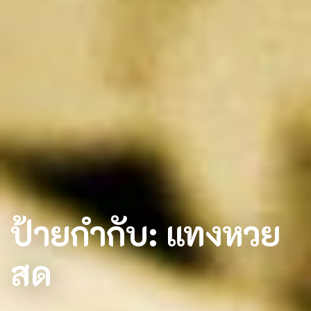
ป้ายกำกับ:
แทงหวย
สด