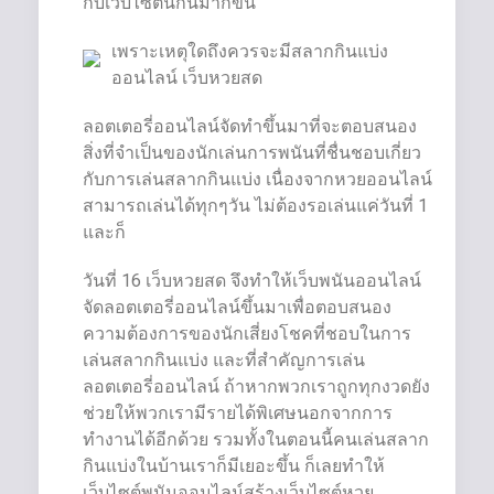
กับเว็บไซต์นี้กันมากขึ้น
เพราะเหตุใดถึงควรจะมีสลากกินแบ่ง
ออนไลน์ เว็บหวยสด
ลอตเตอรี่ออนไลน์จัดทำขึ้นมาที่จะตอบสนอง
สิ่งที่จำเป็นของนักเล่นการพนันที่ชื่นชอบเกี่ยว
กับการเล่นสลากกินแบ่ง เนื่องจากหวยออนไลน์
สามารถเล่นได้ทุกๆวัน ไม่ต้องรอเล่นแค่วันที่ 1
และก็
วันที่ 16 เว็บหวยสด จึงทำให้เว็บพนันออนไลน์
จัดลอตเตอรี่ออนไลน์ขึ้นมาเพื่อตอบสนอง
ความต้องการของนักเสี่ยงโชคที่ชอบในการ
เล่นสลากกินแบ่ง และที่สำคัญการเล่น
ลอตเตอรี่ออนไลน์ ถ้าหากพวกเราถูกทุกงวดยัง
ช่วยให้พวกเรามีรายได้พิเศษนอกจากการ
ทำงานได้อีกด้วย รวมทั้งในตอนนี้คนเล่นสลาก
กินแบ่งในบ้านเราก็มีเยอะขึ้น ก็เลยทำให้
เว็บไซต์พนันออนไลน์สร้างเว็บไซต์หวย