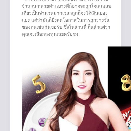
จำนวน หลายท่านบางทีก็อาจจะถูกใจเล่นเลข
เดียวเป็นจำนวนมากเวลาถูกก็จะได้เงินเยอะ
แยะ แต่ว่ามันก็ยิ่งลดโอกาสในการถูกรางวัล
ของตนเช่นกันขอรับ ซึ่งในส่วนนี้ ก็แล้วแต่ว่า
คุณจะเลือกลงทุนเลยครับผม