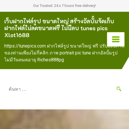
Our Trusted. 24 x 7 hours free delivery!
เว็บฝากไฟล์รูป ขนาดใหญ่ สร้างอัลบั้มจัดเก็บ
ฝากไฟล์ไม่ลดขนาดฟรี ไม่มีลบ tunes pics
Xlot1688
https://tunepics.com ฝากไฟล์รูป ขนาดใหญ่ ฟรี ปรับแต่งภาพ
ของท่านเพียงไม่กี่คลิก ภาพ portrait pic tune ฝากอัลบั้มรูป
ไม่มีวันหมดอายุ Riches888pg
ค้นหา
สำหรับ: