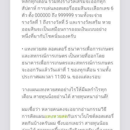
หลักทุกเดือน รวมทั้งรางวัลเสริมจะออกทุก
สัปดาห์ การเล่นลอตเตอรี่ออมสินจะเลือกเลข 6
ตัว ตั้ง 000000 ถึง 999999 รวมทั้งจะจ่าย
รางวัลที่ 1 ถึงรางวัลที่ 5 และรางวัลเสริม หวย
ออมสินจะเป็นเสมือนการออมเงินแบบอย่าง
หนึ่งที่มากับโชคนั่นเองครับ
• แทงหวยสด ลอตเตอรี่ ธนาคารเพื่อการเกษตร
และสหกรณ์การเกษตร เป็นหวยที่ออกโดย
ธนาคารเพื่อการเกษตรและสหกรณ์การเกษตร
จะออกวันแล้ววันเล่าที่ 1 ของทุกเดือน รวมทั้ง
ประกาศผลเวลา 11:00 น. ของแต่ละรอบ
วางแผนแทงหวยสดอย่างไรให้มีผลกำไรทุก
เดือน สายทุนน้อยอ่านได้ สายทุนหนาอ่านดี!
ผมเชื่อว่า หลายคนคงจะอยากอ่านกรรมวิธี
การคิดแผน
แทงหวยสด
กับเราเว็บไซต์ลอตเตอรี่
สดกันบ้างครับผม ซึ่งบอกเลยว่า สายทุนน้อย