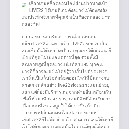
เลือกเกมสล็อตออนไลน์ผ่านปากทางเข้า
LIVE22 ได้เกมดีเกมดังอย่างไม่ต้องสงสัย
เกมประสิทธิภาพที่คุณจำเป็นต้องทดลอง มาท
ดลองกัน!
บอกเลยคะนะครับว่า การเลือกเล่นเกม
สล็อตlive22ผ่านทางเข้า LIVE22 ของเรานั้น
คุณเชื่อมั่นได้เลยจ้ะครับว่า คุณจะได้เล่นเกมที่
เยี่ยมที่สุด ไม่เป็นอันตรายที่สุด รวมทั้งมี
คุณภาพสูงที่สุดอย่างแน่แท้ครับผม ทุกคน
บางทีก็อาจจะยังไม่เคยรู้ว่า เว็บไซต์ของพวก
เรานั้นเป็นเว็บไซต์สล็อตออนไลน์ที่ขึ้นตรงกับ
ค่ายเกมหลักอย่าง live22slot อย่างแม่นยำอยู่
แล้ว แต่ก็ยังมีบริการเกมจากค่ายอื่นเหมือนกัน
เพื่อให้สมาชิกของเราทุกคนมีสิทธิ์สำหรับการ
เลือกเกมที่ตนเองถูกใจได้มากขึ้น ถ้าเกิด
ต้องการเปลี่ยนเกมหรือแปลงค่ายเกมที่
เล่นlive22ก็ไม่ต้องย้ายเว็บ สามารถเล่นได้เลยที่
เว็บไซต์ของเรา แต่ผมมั่นใจว่า แม้คุณได้ลอง