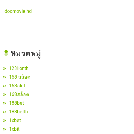
doomovie hd
ห
มวดหมู่
123lionth
168 สล็อต
168slot
168สล็อต
188bet
188betth
1xbet
1xbit