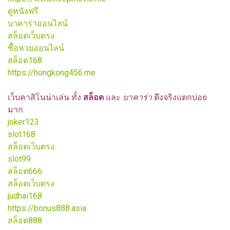
ดูหนังฟรี
บาคาร่าออนไลน์
สล็อตเว็บตรง
ซื้อหวยออนไลน์
สล็อต168
https://hongkong456.me
เว็บคาสิโนน่าเล่น ทั้ง
สล็อต
และ
บาคาร่า
ตึงจริงแตกบ่อย
มาก
joker123
slot168
สล็อตเว็บตรง
slot99
สล็อต666
สล็อตเว็บตรง
judhai168
https://bonus888.asia
สล็อต888