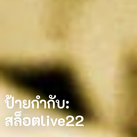
ป้ายกำกับ:
สล็อตlive22