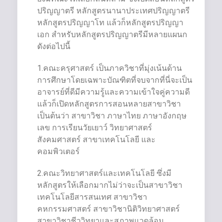
ปริญญาตรี หลักสูตรนานาประเทศปริญญาตรี
หลักสูตรปริญญาโท แล้วก็หลักสูตรปริญญา
เอก สำหรับหลักสูตรปริญญาตรีมีหลายแผนก
ดังต่อไปนี้
1.คณะครุศาสตร์ เป็นภาควิชาที่มุ่งเน้นด้าน
การศึกษาโดยเฉพาะบัณฑิตที่จบจากที่นี่จะเป็น
อาจารย์ที่ดีมีความรู้และความเข้าใจคู่ความดี
แล้วก็เปิดหลักสูตรการสอนหลายสาขาวิชา
เป็นต้นว่า สาขาวิชา ภาษาไทย ภาษาอังกฤษ
เลข การเรียนวัยเยาว์ วิทยาศาสตร์
สังคมศาสตร์ สาขาเทคโนโลยี และ
คอมพิวเตอร์
2.คณะวิทยาศาสตร์และเทคโนโลยี ซึ่งมี
หลักสูตรให้เลือกมากไม่ว่าจะเป็นสาขาวิชา
เทคโนโลยีสารสนเทศ สาขาวิชา
คหกรรมศาสตร์ สาขาวิชานิติวิทยาศาสตร์
สาขาวิชาชีววิทยาและสภาพแวดล้อม