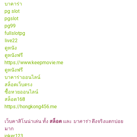
บาคาร่า
pg slot
pgslot
pg99
fullslotpg
live22
ดูหนัง
ดูหนังฟรี
https://www.keepmovie.me
ดูหนังฟรี
บาคาร่าออนไลน์
สล็อตเว็บตรง
ซื้อหวยออนไลน์
สล็อต168
https://hongkong456.me
เว็บคาสิโนน่าเล่น ทั้ง
สล็อต
และ
บาคาร่า
ตึงจริงแตกบ่อย
มาก
joker123