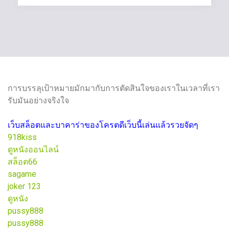
การบรรลุเป้าหมายมักมากับการตัดสินใจของเราในเวลาที่เรา
รับมันอย่างจริงใจ
เว็บสล็อตและบาคาร่าของโครตดีเว็บนี้เล่นแล้วรวยจัดๆ
918kiss
ดูหนังออนไลน์
สล็อต66
sagame
joker 123
ดูหนัง
pussy888
pussy888