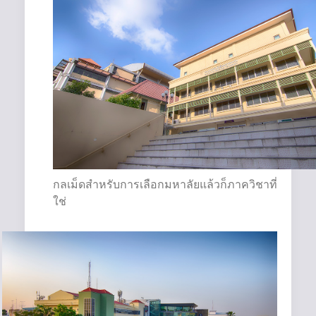
กลเม็ดสำหรับการเลือกมหาลัยแล้วก็ภาควิชาที่
ใช่