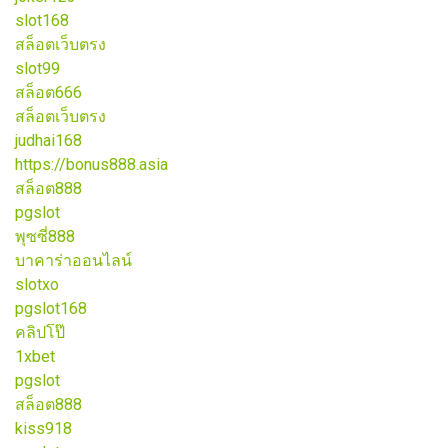
slot168
สล็อตเว็บตรง
slot99
สล็อต666
สล็อตเว็บตรง
judhai168
https://bonus888.asia
สล็อต888
pgslot
พุซซี่888
บาคาร่าออนไลน์
slotxo
pgslot168
คลิปโป๊
1xbet
pgslot
สล็อต888
kiss918