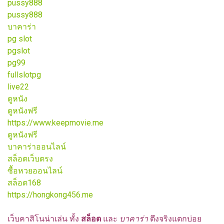
pussy888
pussy888
บาคาร่า
pg slot
pgslot
pg99
fullslotpg
live22
ดูหนัง
ดูหนังฟรี
https://www.keepmovie.me
ดูหนังฟรี
บาคาร่าออนไลน์
สล็อตเว็บตรง
ซื้อหวยออนไลน์
สล็อต168
https://hongkong456.me
เว็บคาสิโนน่าเล่น ทั้ง
สล็อต
และ
บาคาร่า
ตึงจริงแตกบ่อย