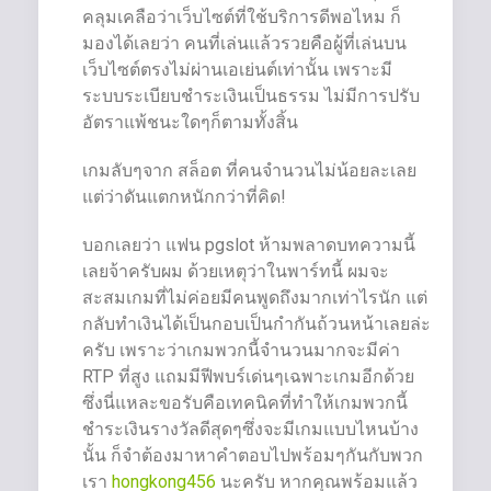
คลุมเคลือว่าเว็บไซต์ที่ใช้บริการดีพอไหม ก็
มองได้เลยว่า คนที่เล่นแล้วรวยคือผู้ที่เล่นบน
เว็บไซต์ตรงไม่ผ่านเอเย่นต์เท่านั้น เพราะมี
ระบบระเบียบชำระเงินเป็นธรรม ไม่มีการปรับ
อัตราแพ้ชนะใดๆก็ตามทั้งสิ้น
เกมลับๆจาก สล็อต ที่คนจำนวนไม่น้อยละเลย
แต่ว่าดันแตกหนักกว่าที่คิด!
บอกเลยว่า แฟน pgslot ห้ามพลาดบทความนี้
เลยจ้าครับผม ด้วยเหตุว่าในพาร์ทนี้ ผมจะ
สะสมเกมที่ไม่ค่อยมีคนพูดถึงมากเท่าไรนัก แต่
กลับทำเงินได้เป็นกอบเป็นกำกันถ้วนหน้าเลยล่ะ
ครับ เพราะว่าเกมพวกนี้จำนวนมากจะมีค่า
RTP ที่สูง แถมมีฟีพบร์เด่นๆเฉพาะเกมอีกด้วย
ซึ่งนี่แหละขอรับคือเทคนิคที่ทำให้เกมพวกนี้
ชำระเงินรางวัลดีสุดๆซึ่งจะมีเกมแบบไหนบ้าง
นั้น ก็จำต้องมาหาคำตอบไปพร้อมๆกันกับพวก
เรา
hongkong456
นะครับ หากคุณพร้อมแล้ว