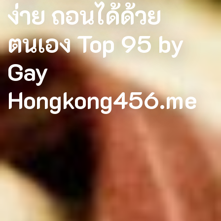
ง่าย ถอนได้ด้วย
ตนเอง Top 95 by
Gay
Hongkong456.me