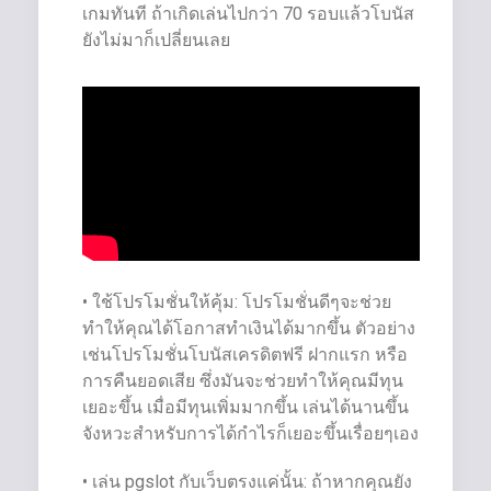
เกมทันที ถ้าเกิดเล่นไปกว่า 70 รอบแล้วโบนัส
ยังไม่มาก็เปลี่ยนเลย
• ใช้โปรโมชั่นให้คุ้ม: โปรโมชั่นดีๆจะช่วย
ทำให้คุณได้โอกาสทำเงินได้มากขึ้น ตัวอย่าง
เช่นโปรโมชั่นโบนัสเครดิตฟรี ฝากแรก หรือ
การคืนยอดเสีย ซึ่งมันจะช่วยทำให้คุณมีทุน
เยอะขึ้น เมื่อมีทุนเพิ่มมากขึ้น เล่นได้นานขึ้น
จังหวะสำหรับการได้กำไรก็เยอะขึ้นเรื่อยๆเอง
• เล่น pgslot กับเว็บตรงแค่นั้น: ถ้าหากคุณยัง