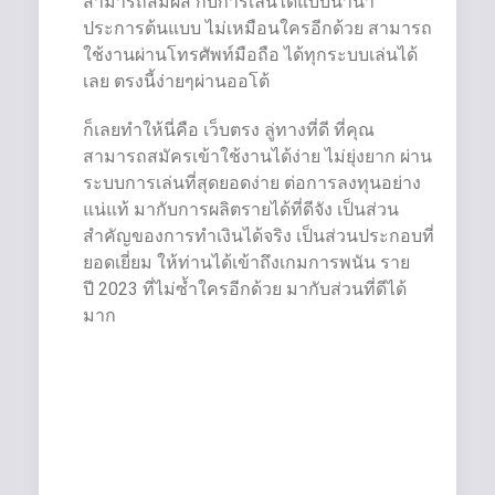
สามารถสัมผัส กับการเล่นได้แบบนานา
ประการต้นแบบ ไม่เหมือนใครอีกด้วย สามารถ
ใช้งานผ่านโทรศัพท์มือถือ ได้ทุกระบบเล่นได้
เลย ตรงนี้ง่ายๆผ่านออโต้
ก็เลยทำให้นี่คือ เว็บตรง ลู่ทางที่ดี ที่คุณ
สามารถสมัครเข้าใช้งานได้ง่าย ไม่ยุ่งยาก ผ่าน
ระบบการเล่นที่สุดยอดง่าย ต่อการลงทุนอย่าง
แน่แท้ มากับการผลิตรายได้ที่ดีจัง เป็นส่วน
สำคัญของการทำเงินได้จริง เป็นส่วนประกอบที่
ยอดเยี่ยม ให้ท่านได้เข้าถึงเกมการพนัน ราย
ปี 2023 ที่ไม่ซ้ำใครอีกด้วย มากับส่วนที่ดีได้
มาก