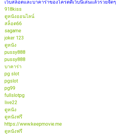
เว็บสล็อตและบาคาร่าของโครตดีเว็บนี้เล่นแล้วรวยจัดๆ
918kiss
ดูหนังออนไลน์
สล็อต66
sagame
joker 123
ดูหนัง
pussy888
pussy888
บาคาร่า
pg slot
pgslot
pg99
fullslotpg
live22
ดูหนัง
ดูหนังฟรี
https://www.keepmovie.me
ดูหนังฟรี