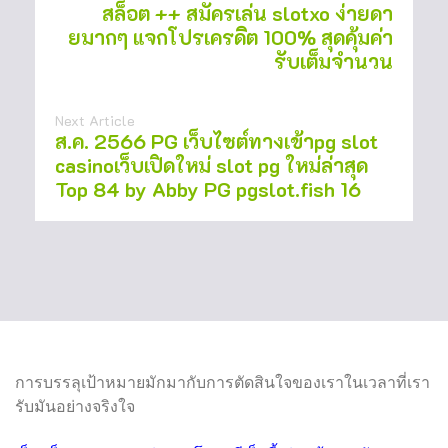
สล็อต ++ สมัครเล่น slotxo ง่ายดา
ยมากๆ แจกโปรเครดิต 100% สุดคุ้มค่า
รับเต็มจำนวน
Next Article
ส.ค. 2566 PG เว็บไซต์ทางเข้าpg slot
casinoเว็บเปิดใหม่ slot pg ใหม่ล่าสุด
Top 84 by Abby PG pgslot.fish 16
การบรรลุเป้าหมายมักมากับการตัดสินใจของเราในเวลาที่เรา
รับมันอย่างจริงใจ