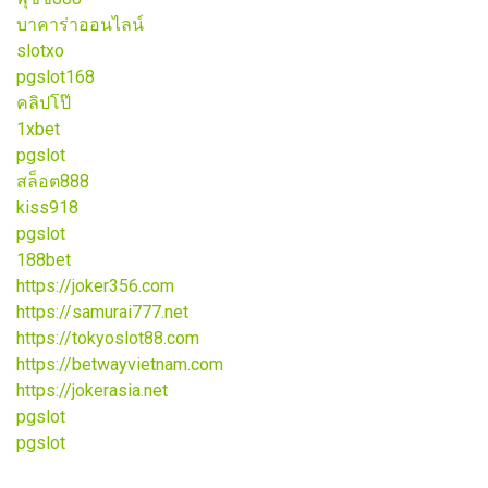
บาคาร่าออนไลน์
slotxo
pgslot168
คลิปโป๊
1xbet
pgslot
สล็อต888
kiss918
pgslot
188bet
https://joker356.com
https://samurai777.net
https://tokyoslot88.com
https://betwayvietnam.com
https://jokerasia.net
pgslot
pgslot