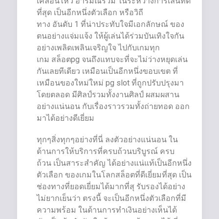
เคลื่อนไหว อารมณ์ร่วม ในระหว่างการเล่นที่ดี
ที่สุด เป็นอีกหนึ่งตัวเลือก หรือวิถี
ทาง อันดับ 1 ที่น่าประทับใจมีเอกลักษณ์ ของ
ตนอย่างแจ่มแจ้ง ให้ผู้เล่นได้ร่วมบันเทิงใจกัน
อย่างเพลิดเพลินเจริญใจ ไปกับเกมทุก
เกม สล็อตpg จนถึงแทบจะที่จะไม่ว่างหยุดเล่น
กันเลยทีเดียว เหมือนเป็นอีกหนึ่งขอบเขต ที่
เหมือนของใหม่ใหม่ pg slot ที่ถูกปรับปรุงมา
โดยตลอด มีศิลป์รวมทั้งงานศิลป์ ผสมผสาน
อย่างแน่นอน กับเรื่องราวรวมทั้งถ่ายทอด ออก
มาได้อย่างดีเยี่ยม
ทุกๆสิ่งทุกๆอย่างที่นี่ ลงตัวอย่างแน่นอน ใน
ด้านการให้บริการที่ครบถ้วนบริบูรณ์ ครบ
ถ้วน เป็นสาระสำคัญ ได้อย่างแน่แท้เป็นอีกหนึ่ง
ตัวเลือก ของเกมในโลกสล็อตที่ดีเยี่ยมที่สุด เป็น
ช่องทางที่ยอดเยี่ยมได้มากที่สุ รับรองได้อย่าง
ไม่ยากเย็นว่า ตรงนี้ จะเป็นอีกหนึ่งตัวเลือกที่มี
ความพร้อม ในด้านการทำเงินอย่างเห็นได้