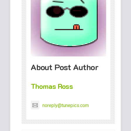
About Post Author
Thomas Ross
noreply@tunepics.com