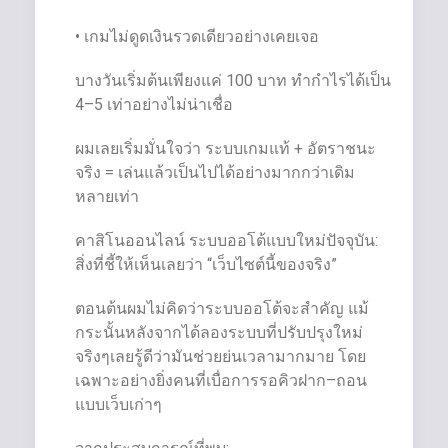
• เกมไม่ดูดเงินรวดเดียวอย่างเคยเจอ
บางวันเริ่มต้นเพียงแค่ 100 บาท ทำกำไรได้เป็น
4–5 เท่าอย่างไม่น่าเชื่อ
ผมเลยเริ่มมั่นใจว่า ระบบเกมแท้ + อัตราชนะ
จริง = เล่นแล้วเป็นไปได้อย่างมากกว่าเดิม
หลายเท่า
คาสิโนออนไลน์ ระบบออโต้แบบใหม่ปัจจุบัน:
สิ่งที่ชี้ให้เห็นเลยว่า “เว็บไซต์นี้ของจริง”
ตอนต้นผมไม่คิดว่าระบบออโต้จะสำคัญ แม้
กระนั้นหลังจากได้ลองระบบที่ปรับปรุงใหม่
จริงๆเลยรู้ดีว่ามันช่วยย่นเวลามากมาย โดย
เฉพาะอย่างยิ่งคนที่เบื่อการรอคิวฝาก–ถอน
แบบเว็บเก่าๆ