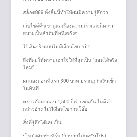
สล็อต888 ทั้งสิ้นนี้ทำให้ผมมีความรู้สึกว่า
เว็บไซต์ดีๆเขาดูแลเรื่องความเร็วและก็ความ
สบายเป็นลำดับที่หนึ่งจริงๆ
ได้เงินจริงแบบไม่มีเงื่อนไขปกปิด
สิ่งที่ผมให้ความเอาใจใส่ที่สุดเป็น “ถอนได้จริง
ไหม”
ผมลองถอนทีแรก 300 บาท ปรากฏว่าเงินเข้า
ในทันที
คราวถัดมาถอน 1,500 ก็เข้าเช่นกัน ไม่มีคำ
กล่าวอ้าง ไม่มีเงื่อนไขกวนโอ๊ย
สิ่งที่รู้สึกได้เลยเป็น:
• ไม่บังคับทำเทิร์น (ถ้าหากไม่กดรับโปร)