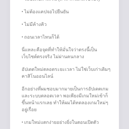
• ไม่ต้องแคปจอไปยืนยัน
• ไม่มีค้างคิว
• ถอนเวลาไหนก็ได้
นี่แหละคือจุดที่ทำให้มั่นใจว่าตรงนี้เป็น
เว็บไซต์ตรงจริง ไม่ผ่านคนกลาง
อัปเดตใหม่ตลอดระยะเวลา ไม่ใช่เว็บเก่าเดิมๆ
คาสิโนออนไลน์
อีกอย่างที่ผมชอบมากมายเป็นการอัปเดตเกม
และระบบตลอดเวลา พอเพียงมีเกมใหม่เข้าก็
ขึ้นหน้าแรกเลย ทำให้ผมได้ทดลองเกมใหม่ๆ
อยู่เรื่อย
• เกมใหม่แตกง่ายอย่างยิ่งในตอนเปิดตัว