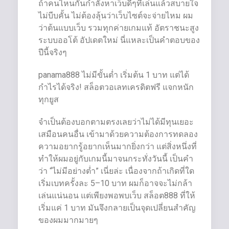
ถ้าคนไหนกันกำลังหาเว็บดีๆที่เล่นแล้วสบายใจ
ไม่บีบคั้น ไม่ต้องลุ้นว่าเว็บไซต์จะจ่ายไหม ผม
ว่าต้นแบบเว็บ รวมทุกค่ายเกมแท้ อัตราชนะสูง
ระบบออโต้ อัปเดตใหม่ นี่แหละเป็นคำตอบของ
ปีนี้จริงๆ
panama888 ไม่มีขั้นต่ำ เริ่มต้น 1 บาท แต่ได้
กำไรได้จริง! สล็อตวอเลทเครดิตฟรี แจกหนัก
ทุกยูส
จำเป็นต้องบอกตามตรงเลยว่าไม่ได้มีทุนเยอะ
เสมือนคนอื่น เข้ามาด้วยความต้องการทดลอง
ความอยากรู้อยากเห็นมากยิ่งกว่า แต่สิ่งหนึ่งที่
ทำให้ผมอยู่กับเกมนี้มาจนกระทั่งวันนี้ เป็นคำ
ว่า “ไม่มีอย่างต่ำ” เนี่ยล่ะ เนื่องจากถ้าเกิดที่ใด
เริ่มเบทครั้งละ 5–10 บาท ผมก็อาจจะไม่กล้า
เล่นแน่นอน แต่เพียงพอพบเว็บ สล็อต888 ที่ให้
เริ่มแค่ 1 บาท มันจึงกลายเป็นจุดเปลี่ยนสำคัญ
ของผมมากมายๆ