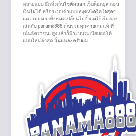
หลายแบบ อีกทั้งเว็บไซต์หลอก เว็บล็อกยูส ถอน
เงินไม่ได้ หรือระบบช้าแบบหงุดหงิดจิตใจสุดๆ
แต่ว่ามุมมองทั้งหมดเปลี่ยนไปตั้งแต่ได้เริ่มลอง
เล่นกับ panama888 เว็บรวมทุกค่ายเกมแท้ ที่
เน้นอัตราชนะสูงแล้วก็มีระบบระเบียบออโต้
แบบใหม่ล่าสุด นั่นแหละครับผม