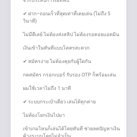
จากประสบการณ์ที่พบ:
✔ ฝาก–ถอนเร็วที่สุดเท่าที่เคยเล่น (ไม่ถึง 5
วินาที)
ไม่มีดีเลย์ ไม่ต้องส่งสลิป ไม่ต้องรอคอยแอดมิน
เงินเข้าในทันทีแบบโคตรสะดวก
✔ สมัครง่าย ไม่ต้องคุยกับผู้ใดกัน
กดสมัคร กรอกเบอร์ รับรอง OTP ก็พร้อมเล่น
ผมใช้เวลาไม่ถึง 1 นาที
✔ ระบบกระเป๋าเดียว เล่นได้ทุกค่าย
ไม่ต้องโยกเงินไปมา
เข้าเกมไหนก็เล่นได้โดยทันที ช่วยลดปัญหาเงิน
ค้างระบบโดยไม่จำเป็น