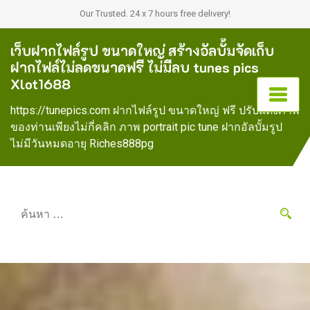
Our Trusted. 24 x 7 hours free delivery!
เว็บฝากไฟล์รูป ขนาดใหญ่ สร้างอัลบั้มจัดเก็บ
ฝากไฟล์ไม่ลดขนาดฟรี ไม่มีลบ tunes pics
Xlot1688
https://tunepics.com ฝากไฟล์รูป ขนาดใหญ่ ฟรี ปรับแต่งภาพ
ของท่านเพียงไม่กี่คลิก ภาพ portrait pic tune ฝากอัลบั้มรูป
ไม่มีวันหมดอายุ Riches888pg
ค้นหา
สำหรับ: