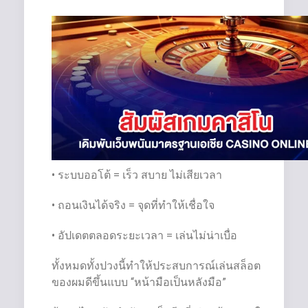
• ระบบออโต้ = เร็ว สบาย ไม่เสียเวลา
• ถอนเงินได้จริง = จุดที่ทำให้เชื่อใจ
• อัปเดตตลอดระยะเวลา = เล่นไม่น่าเบื่อ
ทั้งหมดทั้งปวงนี้ทำให้ประสบการณ์เล่นสล็อต
ของผมดีขึ้นแบบ “หน้ามือเป็นหลังมือ”