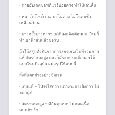
• ค่ายอัปเดตซอฟต์แวร์บ่อยครั้ง ทำให้เล่นลื่น
• หน้าเว็บไซต์เร็วมาก ไม่ค้าง ไม่โหลดช้า
เหมือนก่อน
• บางครั้งบางคราวแค่เสียงแจ้งเตือนเกมใหม่ก็
ทำเอานิ้วสั่นแล้วขอรับ
ถ้าให้สรุปทั้งสิ้นจากการลองเล่นเว็บที่รวมค่าย
แท้ อัตราชนะสูง แล้วก็มีระบบระเบียบออโต้
แบบใหม่ปัจจุบัน ผมสรุปให้แบบนี้:
สิ่งที่แตกต่างอย่างชัดเจน
• เกมแท้ = โปร่งใสกว่า แตกง่ายดายยิ่งกว่า ไม่
ล็อกยูส
• อัตราชนะสูง = มีลุ้นทุกเบท ไม่หมดเนื้อ
หมดตัวเร็ว