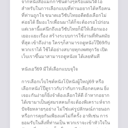
จากหนังสือแมกกาซีนต่างๆหรือแผ่นวิดีโอ
สำหรับในการเลือกแบบที่ท่านอยากได้หรือคน
ที่ท่านถูกใจ ขนาดเอวีซับไทยอดีตยังเลือกไม่
ค่อยได้ ยืมอะไรเพื่อนมาได้ก็จะต้องรอไปก่อน
แต่เวลานี้แค่นึกถึงเอวีซับไทยก็มีให้เลือกมอง
เยอะแยะเรื่อง สร้างระบบการใช้งานที่ทันสมัย
ที่สุด เข้าถึงง่าย ใครๆก็สามารถดูหนังโป๊69กับ
พวกเราได้ ใช้ได้อย่างสบายทุกเพศทุกวัย เปิด
เว็บเราขึ้นมาสามารถดูหนังx ได้เลยทันที
หนังเอวี69 มีให้เลือกแบบจุใจ
การเลือกเว็บไซต์หนังโป้หนังผู้ใหญ่69 หรือ
เลือกหนังโป๊ดูราวกับว่ากับการเลือกคบคน ยิ่ง
เจอะกันง่ายก็ยิ่งจำต้องเลือกให้ดี ถ้าหากอยาก
ได้เขามาเป็นคู่สมรสคนก็จะต้องพิเคราะห์จาก
ปัจจัยหลายๆอย่าง ไม่ใช่แค่รูปลักษณ์ภายนอก
หรือการคุยกันเพียงแค่ไม่กี่ครั้ง อาทิเช่น การ
ยอมรับในสิ่งที่ท่านเป็น พวกเราจะเข้าหัวใจใน