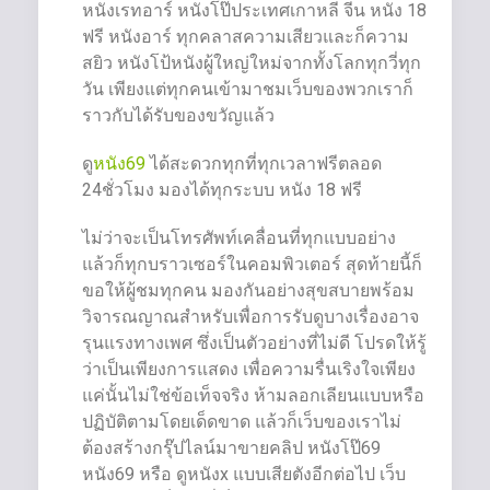
หนังเรทอาร์ หนังโป๊ประเทศเกาหลี จีน หนัง 18
ฟรี หนังอาร์ ทุกคลาสความเสียวและก็ความ
สยิว หนังโป้หนังผู้ใหญ่ใหม่จากทั้งโลกทุกวี่ทุก
วัน เพียงแต่ทุกคนเข้ามาชมเว็บของพวกเราก็
ราวกับได้รับของขวัญแล้ว
ดู
หนัง69
ได้สะดวกทุกที่ทุกเวลาฟรีตลอด
24ชั่วโมง มองได้ทุกระบบ หนัง 18 ฟรี
ไม่ว่าจะเป็นโทรศัพท์เคลื่อนที่ทุกแบบอย่าง
แล้วก็ทุกบราวเซอร์ในคอมพิวเตอร์ สุดท้ายนี้ก็
ขอให้ผู้ชมทุกคน มองกันอย่างสุขสบายพร้อม
วิจารณญาณสำหรับเพื่อการรับดูบางเรื่องอาจ
รุนแรงทางเพศ ซึ่งเป็นตัวอย่างที่ไม่ดี โปรดให้รู้
ว่าเป็นเพียงการแสดง เพื่อความรื่นเริงใจเพียง
แค่นั้นไม่ใช่ข้อเท็จจริง ห้ามลอกเลียนแบบหรือ
ปฏิบัติตามโดยเด็ดขาด แล้วก็เว็บของเราไม่
ต้องสร้างกรุ๊ปไลน์มาขายคลิป หนังโป๊69
หนัง69 หรือ ดูหนังx แบบเสียตังอีกต่อไป เว็บ