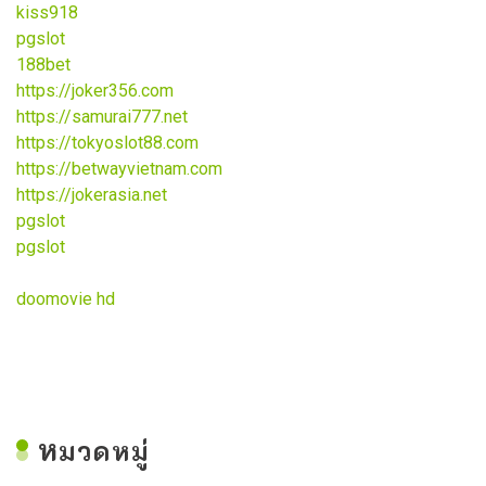
kiss918
pgslot
188bet
https://joker356.com
https://samurai777.net
https://tokyoslot88.com
https://betwayvietnam.com
https://jokerasia.net
pgslot
pgslot
doomovie hd
ห
มวดหมู่