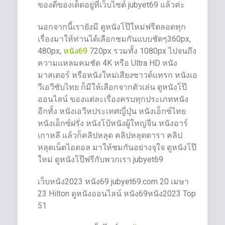
ของดีของเด็ดอยู่ที่เว็บไซต์ jubyet69 แล้วค่ะ
นอกจากนี้เรายังมี ดูหนังโป๊ใหม่ฟรีตลอดทุก
เรื่องมาให้ท่านได้เลือกชมกันแบบชัดๆ360px,
480px,
หนัง69
720px รวมทั้ง 1080px ไปจนถึง
ความแหลมคมชัด 4K หรือ Ultra HD หนัง
มาสเตอร์ หรือหนังใหม่เสียงซาวด์แทรก หนังเอ
วีเอวีซับไทย ก็มีให้เลือกจากตัวเล่น ดูหนังโป๊
ออนไลน์ ของแต่ละเรื่องครบทุกประเภทหนัง
อีกทั้ง หนังเอวีหประเทศญี่ปุ่น หนังเอ็กซ์ไทย
หนังเอ็กซ์ฝรั่ง หนังโป้หนังผู้ใหญ่จีน หนังอาร์
เกาหลี แล้วก็คลิปหลุด คลิปหลุดดารา คลิป
หลุดเน็ตไอดอล มาให้ชมกันอย่างจุใจ ดูหนังโป๊
ใหม่ ดูหนังโป๊ฟรีกับพวกเรา jubyet69
เว็บหนัง2023 หนัง69 jubyet69.com 20 เมษา
23 Hilton ดูหนังออนไลน์ หนัง69หนัง2023 Top
51