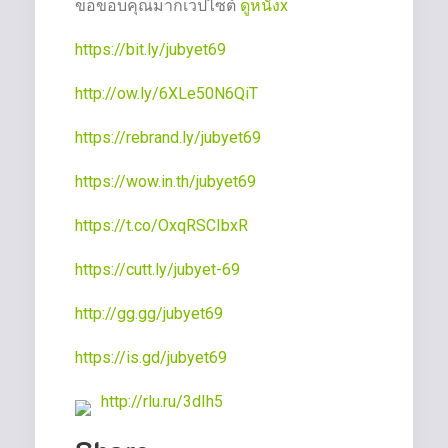
ขอขอบคุณมากเว็ปไซต์
ดูหนังx
https://bit.ly/jubyet69
http://ow.ly/6XLe50N6QiT
https://rebrand.ly/jubyet69
https://wow.in.th/jubyet69
https://t.co/OxqRSCIbxR
https://cutt.ly/jubyet-69
http://gg.gg/jubyet69
https://is.gd/jubyet69
http://rlu.ru/3dIh5