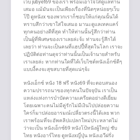
เว็บ jubyet69 ของเรา พร้อมเอาใจใส่ดูแลท่าน
เสมอ แม้มันจะเป็นเพียงเรื่องที่นิดๆหน่อยๆเว็บ
โป๊ ดูหนังx ของพวกเราก็ชอบให้แก่คุณนั้นได้
ทราบสึกว่าเขาใส่ใจเสมอ มานะดูแลเทคแคร์
ทุกคนอย่างดีที่สุด ทำให้ท่านนั้นรู้สึกว่าท่าน
เป็นผู้ที่พิเศษของเราเลยล่ะจ้ะ ท่านจะรู้สึกได้
เลยว่า ท่านจะเป็นคนที่แฮปปี้ที่สุดในโลก เราจะ
ปฏิบัติต่อท่านดุจว่าท่านนั้นเป็นเจ้านายสำหรับ
เราเลยล่ะ หากท่านใดที่ได้เว็บไซต์หนังเอ็กซ์ดีๆ
แบบงี้คงจะสุขสบายที่สุดแน่ๆจ้ะ
หนังเอ็กซ์ หนัง 18 ฟรี หนัง69 ที่จะตอบสนอง
ความปรารถนาของทุกคนในปัจจุบัน เราเป็น
แหล่งแห่งการบำบัดความเครียดอย่างดีเยี่ยม
โดยเฉพาะคนไม่มีคู่รักไม่มีเงินไปปล่อยความ
ใคร่ก็มาปล่อยอารมณ์เปลี่ยวตรงนี้ได้เลย พวก
เราพร้อมที่จะอัพคลิปแปลกใหม่ประหลาดไม่
ว่าจะเป็น หนังเอ็กซ์69 หนังโป้หนังผู้ใหญ่ ซับ
ไทย หนังอาร์ไทย ดูหนังxญี่ปุ่น หนังเอวีฝรั่ง