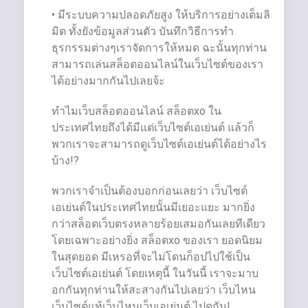
• มีระบบความปลอดภัยสูง ให้บริการอย่างเต็มลิ
มิต ทั้งยังข้อมูลส่วนตัว บันทึกวิธีการทำ
ธุรกรรมต่างๆเราจัดการให้หมด ฉะนั้นทุกท่าน
สามารถเล่นสล็อตออนไลน์ในเว็บไซต์ของเรา
ได้อย่างมากกันไปเลยจ้ะ
ทำไมเว็บสล็อตออนไลน์ สล็อตxo ใน
ประเทศไทยถึงได้มีแต่เว็บไซต์เอเย่นต์ แล้วก็
พวกเราจะสามารถดูเว็บไซต์เอเย่นต์ได้อย่างไร
บ้าง!?
พวกเราจำเป็นต้องบอกก่อนเลยว่า เว็บไซต์
เอเย่นต์ในประเทศไทยนั้นมีเยอะแยะ มากยิ่ง
กว่าสล็อตเว็บตรงหลายร้อยเสมอกันเลยทีเดียว
โดยเฉพาะอย่างยิ่ง สล็อตxo ของเรา ยอดนิยม
ในสุดยอด มีเหรอที่จะไม่โดนก็อปไปใช้เป็น
เว็บไซต์เอเย่นต์ โดยเหตุนี้ ในวันนี้ เราจะมาบ
อกกันทุกท่านให้สะสางกันไปเลยว่า เว็บไหน
เว็บไซต์แท้เว็บไหนเว็บเอเย่นต์ ไปดูกัน!