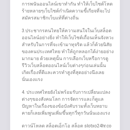
การพนันออนไลน์เขาทำกัน ทำให้เว็บไซต์โหด
ร้ายหลายๆเว็บไซต์กำเนิดความขี้เกียจที่จะไป
สมัครสมาชิกเว็บแท้ที่ต่างถิ่น
3.ประชากรคนไทยให้ความสนใจในเว็บสล็อต
ออนไลน์อย่างยิ่ง ทำให้เว็บไซต์เถื่อนเห็นจังหวะ
สำหรับในการที่จะเข้ามาทุจริต แล้วก็ด้วยนิสัย
ของคนประเทศไทย ทำให้ถูกหลอกได้ง่ายอย่าง
มากมาย ด้วยเหตุนั้น การเลือกเว็บหรือการดู
รีวิวเว็บสล็อตออนไลน์เว็บต่างๆก่อนเล่นนั้น
เกิดเรื่องที่ดีและควรทำสูงที่สุดอย่างนึงเลย
นั่นเองแรง
4. ประเทศไทยยังไม่พร้อมรับการเปลี่ยนแปลง
ต่างๆของสังคมโลก การจัดการและก็ดูแล
ปัญหาในเรื่องของข้อบังคับรวมทั้งเว็บหยาบ
คายก็เลยเพิ่มพูนเพิ่มขึ้นทุกวี่ทุกวันนั่นเองแรง
ดาวน์โหลด สล็อตเอ็กโอ สล็อต slotxo24hr.co