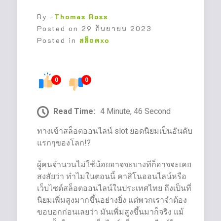
By -
Thomas Ross
Posted on
29 กันยายน 2023
Posted in
สล็อตxo
0
0
Read Time:
4 Minute, 46 Second
ทางเข้าสล็อตออนไลน์ slot ยอดนิยมเป็นอันดับ
แรกๆของโลก!?
ผู้คนจำนวนไม่ใช้น้อยอาจจะบางทีก็อาจจะเคย
สงสัยว่า ทำไมในตอนนี้ คาสิโนออนไลน์หรือ
เว็บไซต์สล็อตออนไลน์ในประเทศไทย ถึงเป็นที่
นิยมเพิ่มสูงมากขึ้นอย่างยิ่ง แต่พวกเราจำต้อง
ขอบอกก่อนเลยว่า มันเพิ่มสูงขึ้นมาก็จริง แม้