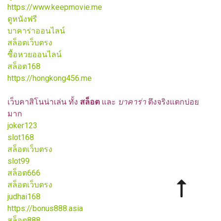
https://www.keepmovie.me
ดูหนังฟรี
บาคาร่าออนไลน์
สล็อตเว็บตรง
ซื้อหวยออนไลน์
สล็อต168
https://hongkong456.me
เว็บคาสิโนน่าเล่น ทั้ง
สล็อต
และ
บาคาร่า
ตึงจริงแตกบ่อย
มาก
joker123
slot168
สล็อตเว็บตรง
slot99
สล็อต666
สล็อตเว็บตรง
judhai168
https://bonus888.asia
สล็อต888