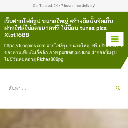
Our Trusted. 24 x 7 hours free delivery!
เว็บฝากไฟล์รูป ขนาดใหญ่ สร้างอัลบั้มจัดเก็บ
ฝากไฟล์ไม่ลดขนาดฟรี ไม่มีลบ tunes pics
Xlot1688
https://tunepics.com ฝากไฟล์รูป ขนาดใหญ่ ฟรี ปรับแต่งภาพ
ของท่านเพียงไม่กี่คลิก ภาพ portrait pic tune ฝากอัลบั้มรูป
ไม่มีวันหมดอายุ Riches888pg
ค้นหา
สำหรับ: