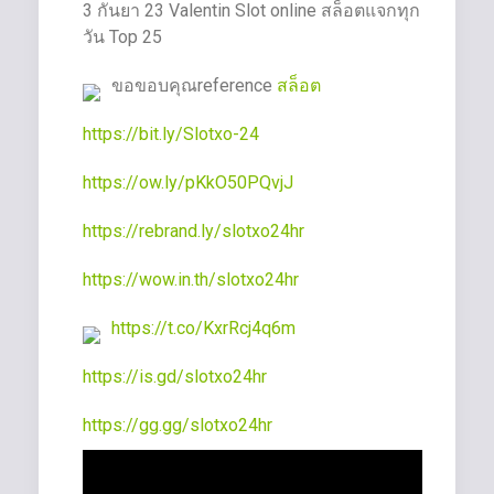
3 กันยา 23 Valentin Slot online สล็อตแจกทุก
วัน Top 25
ขอขอบคุณreference
สล็อต
https://bit.ly/Slotxo-24
https://ow.ly/pKkO50PQvjJ
https://rebrand.ly/slotxo24hr
https://wow.in.th/slotxo24hr
https://t.co/KxrRcj4q6m
https://is.gd/slotxo24hr
https://gg.gg/slotxo24hr