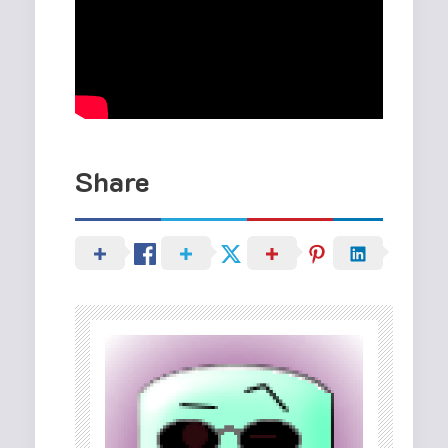
Share