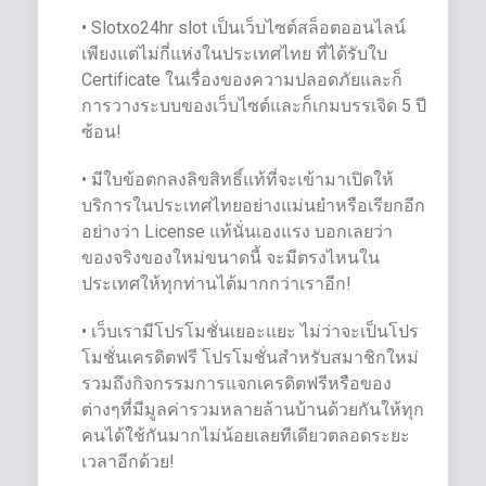
• Slotxo24hr slot เป็นเว็บไซต์สล็อตออนไลน์
เพียงแต่ไม่กี่แห่งในประเทศไทย ที่ได้รับใบ
Certificate ในเรื่องของความปลอดภัยและก็
การวางระบบของเว็บไซต์และก็เกมบรรเจิด 5 ปี
ซ้อน!
• มีใบข้อตกลงลิขสิทธิ์แท้ที่จะเข้ามาเปิดให้
บริการในประเทศไทยอย่างแม่นยำหรือเรียกอีก
อย่างว่า License แท้นั่นเองแรง บอกเลยว่า
ของจริงของใหม่ขนาดนี้ จะมีตรงไหนใน
ประเทศให้ทุกท่านได้มากกว่าเราอีก!
• เว็บเรามีโปรโมชั่นเยอะแยะ ไม่ว่าจะเป็นโปร
โมชั่นเครดิตฟรี โปรโมชั่นสำหรับสมาชิกใหม่
รวมถึงกิจกรรมการแจกเครดิตฟรีหรือของ
ต่างๆที่มีมูลค่ารวมหลายล้านบ้านด้วยกันให้ทุก
คนได้ใช้กันมากไม่น้อยเลยทีเดียวตลอดระยะ
เวลาอีกด้วย!